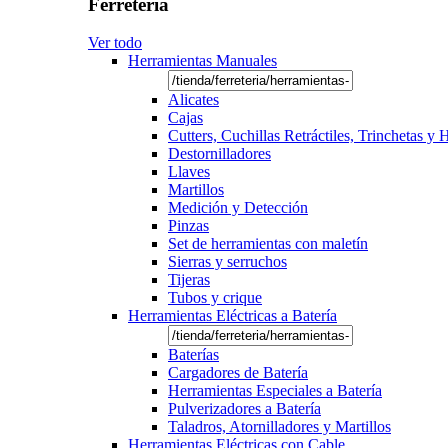
Ferretería
Ver todo
Herramientas Manuales
Alicates
Cajas
Cutters, Cuchillas Retráctiles, Trinchetas y
Destornilladores
Llaves
Martillos
Medición y Detección
Pinzas
Set de herramientas con maletín
Sierras y serruchos
Tijeras
Tubos y crique
Herramientas Eléctricas a Batería
Baterías
Cargadores de Batería
Herramientas Especiales a Batería
Pulverizadores a Batería
Taladros, Atornilladores y Martillos
Herramientas Eléctricas con Cable