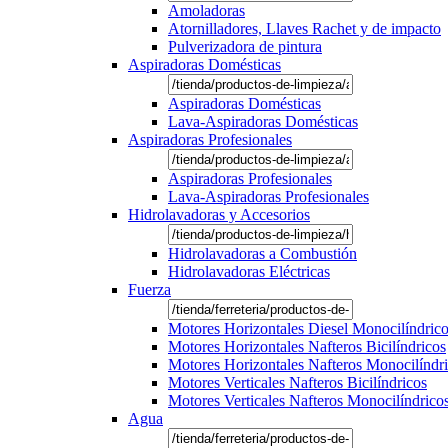
Amoladoras
Atornilladores, Llaves Rachet y de impacto
Pulverizadora de pintura
Aspiradoras Domésticas
Aspiradoras Domésticas
Lava-Aspiradoras Domésticas
Aspiradoras Profesionales
Aspiradoras Profesionales
Lava-Aspiradoras Profesionales
Hidrolavadoras y Accesorios
Hidrolavadoras a Combustión
Hidrolavadoras Eléctricas
Fuerza
Motores Horizontales Diesel Monocilíndric
Motores Horizontales Nafteros Bicilíndricos
Motores Horizontales Nafteros Monocilíndr
Motores Verticales Nafteros Bicilíndricos
Motores Verticales Nafteros Monocilíndrico
Agua