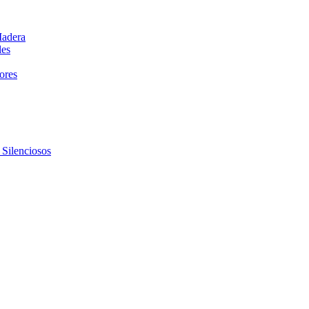
Madera
les
dores
 Silenciosos