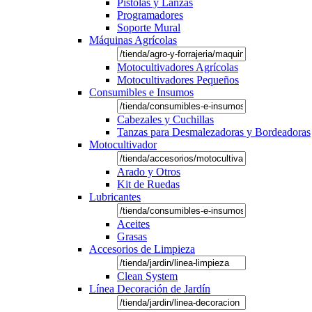
Pistolas y Lanzas
Programadores
Soporte Mural
Máquinas Agrícolas
Motocultivadores Agrícolas
Motocultivadores Pequeños
Consumibles e Insumos
Cabezales y Cuchillas
Tanzas para Desmalezadoras y Bordeadoras
Motocultivador
Arado y Otros
Kit de Ruedas
Lubricantes
Aceites
Grasas
Accesorios de Limpieza
Clean System
Línea Decoración de Jardín