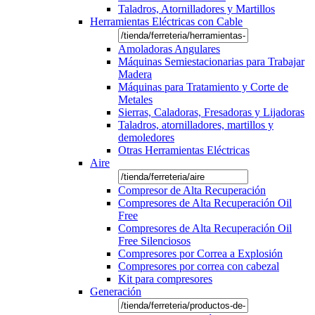
Taladros, Atornilladores y Martillos
Herramientas Eléctricas con Cable
Amoladoras Angulares
Máquinas Semiestacionarias para Trabajar
Madera
Máquinas para Tratamiento y Corte de
Metales
Sierras, Caladoras, Fresadoras y Lijadoras
Taladros, atornilladores, martillos y
demoledores
Otras Herramientas Eléctricas
Aire
Compresor de Alta Recuperación
Compresores de Alta Recuperación Oil
Free
Compresores de Alta Recuperación Oil
Free Silenciosos
Compresores por Correa a Explosión
Compresores por correa con cabezal
Kit para compresores
Generación