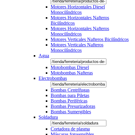
Motores Horizontales Diesel
Monocilíndricos
Motores Horizontales Nafteros
Bicilíndricos
Motores Horizontales Nafteros
Monocilíndricos
Motores Verticales Nafteros Bicilíndricos
Motores Verticales Nafteros
Monocilíndricos
Agua
Motobombas Diesel
Motobombas Nafteras
Electrobombas
Bombas Centrífugas
Bombas para Piletas
Bombas Periféricas
Bombas Presurizadoras
Bombas Sumergibles
Soldadura
Cortadora de plasma
Máscaras fotosensibles