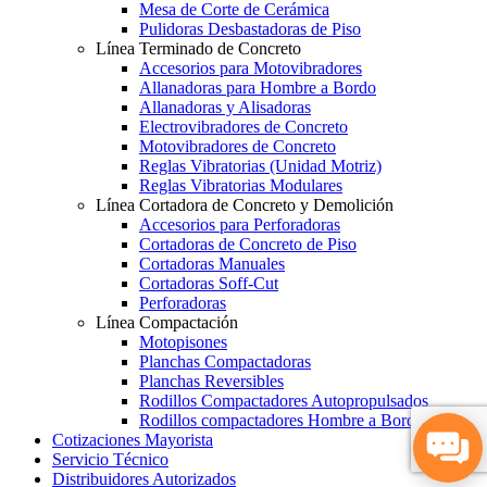
Mesa de Corte de Cerámica
Pulidoras Desbastadoras de Piso
Línea Terminado de Concreto
Accesorios para Motovibradores
Allanadoras para Hombre a Bordo
Allanadoras y Alisadoras
Electrovibradores de Concreto
Motovibradores de Concreto
Reglas Vibratorias (Unidad Motriz)
Reglas Vibratorias Modulares
Línea Cortadora de Concreto y Demolición
Accesorios para Perforadoras
Cortadoras de Concreto de Piso
Cortadoras Manuales
Cortadoras Soff-Cut
Perforadoras
Línea Compactación
Motopisones
Planchas Compactadoras
Planchas Reversibles
Rodillos Compactadores Autopropulsados
Rodillos compactadores Hombre a Bordo
Cotizaciones Mayorista
Servicio Técnico
Distribuidores Autorizados