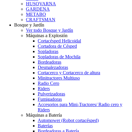
HUSQVARNA
GARDENA
METABO
CRAFTSMAN
Bosque y Jardín
Ver todo Bosque y Jardín
Máquinas a Explosión
Cortacésped Helicoidal
Cortadora de Césped
Sopladoras
Sopladoras de Mochila
Bordeadoras
Desmalezadoras
Cortacerco y Cortacerco de altura
Minitractores Multiuso
Radio Cero
Riders
Pulverizadoras
Fumigadoras
Accesorios para Mini-Tractores/ Radio cero y
Riders
Máquinas a Batería
Automower (Robot cortacésped)
Baterías
Bordeadoras a Batería