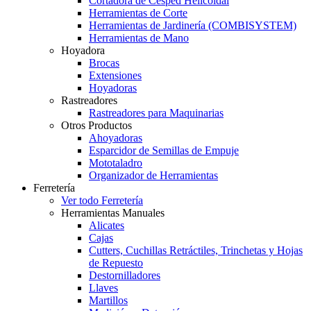
Cortadora de Césped Helicoidal
Herramientas de Corte
Herramientas de Jardinería (COMBISYSTEM)
Herramientas de Mano
Hoyadora
Brocas
Extensiones
Hoyadoras
Rastreadores
Rastreadores para Maquinarias
Otros Productos
Ahoyadoras
Esparcidor de Semillas de Empuje
Mototaladro
Organizador de Herramientas
Ferretería
Ver todo Ferretería
Herramientas Manuales
Alicates
Cajas
Cutters, Cuchillas Retráctiles, Trinchetas y Hojas
de Repuesto
Destornilladores
Llaves
Martillos