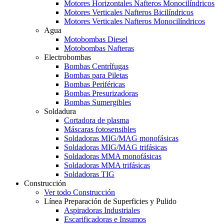
Motores Horizontales Nafteros Monocilíndricos
Motores Verticales Nafteros Bicilíndricos
Motores Verticales Nafteros Monocilíndricos
Agua
Motobombas Diesel
Motobombas Nafteras
Electrobombas
Bombas Centrífugas
Bombas para Piletas
Bombas Periféricas
Bombas Presurizadoras
Bombas Sumergibles
Soldadura
Cortadora de plasma
Máscaras fotosensibles
Soldadoras MIG/MAG monofásicas
Soldadoras MIG/MAG trifásicas
Soldadoras MMA monofásicas
Soldadoras MMA trifásicas
Soldadoras TIG
Construcción
Ver todo Construcción
Línea Preparación de Superficies y Pulido
Aspiradoras Industriales
Escarificadoras e Insumos