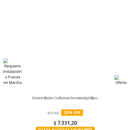
Destornillador Craftsman bi-material phillips...
20
%
$
9.164
7.331,20
$
HASTA 6 CUOTAS SIN INTERÉS