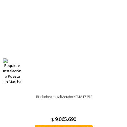
Biseladora metal Metabo KFMV 17-15 F
9.065.690
$