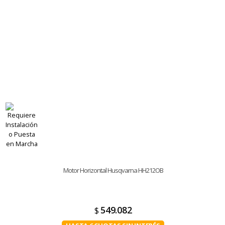
Motor Horizontal Husqvarna HH212OB
549.082
$