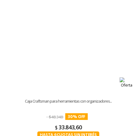
Caja Craftsman para herramientas con organizadores...
30
%
$
48.348
33.843,60
$
HASTA 6 CUOTAS SIN INTERÉS