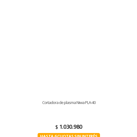
Cortadora de plasma Niwa PLA-40
1.030.980
$
HASTA 6 CUOTAS SIN INTERÉS