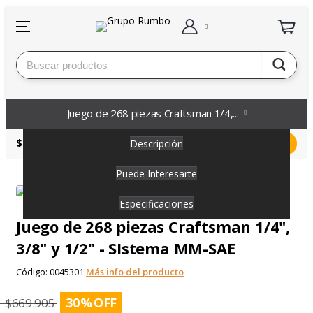
Juego de 268 piezas Craftsman 1/4,...
468.933,50
$
Comprar
Descripción
Puede Interesarte
Especificaciones
Juego de 268 piezas Craftsman 1/4",
3/8" y 1/2" - SIstema MM-SAE
Código:
0045301
Más info del producto
30
%
$
669.905