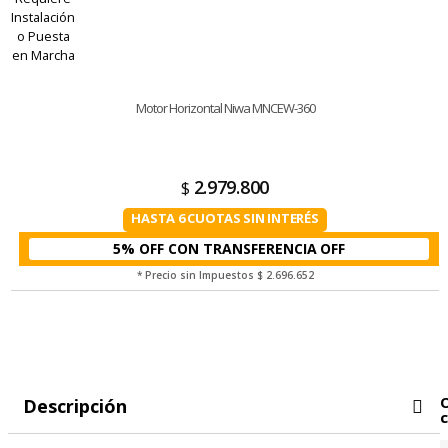
Motor Horizontal Niwa MNCEW-360
2.979.800
$
HASTA 6 CUOTAS SIN INTERÉS
5% OFF CON TRANSFERENCIA
* Precio sin Impuestos
$ 2.696.652
Descripción
c