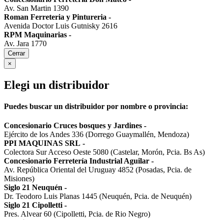
Av. San Martin 1390
Roman Ferreteria y Pintureria
-
Avenida Doctor Luis Gutnisky 2616
RPM Maquinarias
-
Av. Jara 1770
Cerrar
×
Elegi un distribuidor
Puedes buscar un distribuidor por nombre o provincia:
Concesionario Cruces bosques y Jardines
-
Ejército de los Andes 336 (Dorrego Guaymallén, Mendoza)
PPI MAQUINAS SRL
-
Colectora Sur Acceso Oeste 5080 (Castelar, Morón, Pcia. Bs As)
Concesionario Ferretería Industrial Aguilar
-
Av. República Oriental del Uruguay 4852 (Posadas, Pcia. de
Misiones)
Siglo 21 Neuquén
-
Dr. Teodoro Luis Planas 1445 (Neuquén, Pcia. de Neuquén)
Siglo 21 Cipolletti
-
Pres. Alvear 60 (Cipolletti, Pcia. de Rio Negro)