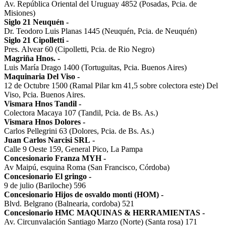
Av. República Oriental del Uruguay 4852 (Posadas, Pcia. de
Misiones)
Siglo 21 Neuquén
-
Dr. Teodoro Luis Planas 1445 (Neuquén, Pcia. de Neuquén)
Siglo 21 Cipolletti
-
Pres. Alvear 60 (Cipolletti, Pcia. de Rio Negro)
Magriña Hnos.
-
Luis María Drago 1400 (Tortuguitas, Pcia. Buenos Aires)
Maquinaria Del Viso
-
12 de Octubre 1500 (Ramal Pilar km 41,5 sobre colectora este) Del
Viso, Pcia. Buenos Aires.
Vismara Hnos Tandil
-
Colectora Macaya 107 (Tandil, Pcia. de Bs. As.)
Vismara Hnos Dolores
-
Carlos Pellegrini 63 (Dolores, Pcia. de Bs. As.)
Juan Carlos Narcisi SRL
-
Calle 9 Oeste 159, General Pico, La Pampa
Concesionario Franza MYH
-
Av Maipú, esquina Roma (San Francisco, Córdoba)
Concesionario El gringo
-
9 de julio (Bariloche) 596
Concesionario Hijos de osvaldo monti (HOM)
-
Blvd. Belgrano (Balnearia, cordoba) 521
Concesionario HMC MAQUINAS & HERRAMIENTAS
-
Av. Circunvalación Santiago Marzo (Norte) (Santa rosa) 171