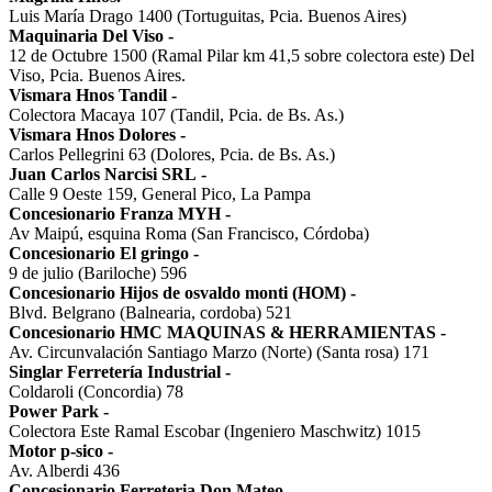
Luis María Drago 1400 (Tortuguitas, Pcia. Buenos Aires)
Maquinaria Del Viso
-
12 de Octubre 1500 (Ramal Pilar km 41,5 sobre colectora este) Del
Viso, Pcia. Buenos Aires.
Vismara Hnos Tandil
-
Colectora Macaya 107 (Tandil, Pcia. de Bs. As.)
Vismara Hnos Dolores
-
Carlos Pellegrini 63 (Dolores, Pcia. de Bs. As.)
Juan Carlos Narcisi SRL
-
Calle 9 Oeste 159, General Pico, La Pampa
Concesionario Franza MYH
-
Av Maipú, esquina Roma (San Francisco, Córdoba)
Concesionario El gringo
-
9 de julio (Bariloche) 596
Concesionario Hijos de osvaldo monti (HOM)
-
Blvd. Belgrano (Balnearia, cordoba) 521
Concesionario HMC MAQUINAS & HERRAMIENTAS
-
Av. Circunvalación Santiago Marzo (Norte) (Santa rosa) 171
Singlar Ferretería Industrial
-
Coldaroli (Concordia) 78
Power Park
-
Colectora Este Ramal Escobar (Ingeniero Maschwitz) 1015
Motor p-sico
-
Av. Alberdi 436
Concesionario Ferreteria Don Mateo
-