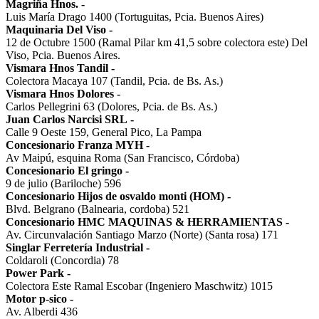
Magriña Hnos.
-
Luis María Drago 1400 (Tortuguitas, Pcia. Buenos Aires)
Maquinaria Del Viso
-
12 de Octubre 1500 (Ramal Pilar km 41,5 sobre colectora este) Del
Viso, Pcia. Buenos Aires.
Vismara Hnos Tandil
-
Colectora Macaya 107 (Tandil, Pcia. de Bs. As.)
Vismara Hnos Dolores
-
Carlos Pellegrini 63 (Dolores, Pcia. de Bs. As.)
Juan Carlos Narcisi SRL
-
Calle 9 Oeste 159, General Pico, La Pampa
Concesionario Franza MYH
-
Av Maipú, esquina Roma (San Francisco, Córdoba)
Concesionario El gringo
-
9 de julio (Bariloche) 596
Concesionario Hijos de osvaldo monti (HOM)
-
Blvd. Belgrano (Balnearia, cordoba) 521
Concesionario HMC MAQUINAS & HERRAMIENTAS
-
Av. Circunvalación Santiago Marzo (Norte) (Santa rosa) 171
Singlar Ferretería Industrial
-
Coldaroli (Concordia) 78
Power Park
-
Colectora Este Ramal Escobar (Ingeniero Maschwitz) 1015
Motor p-sico
-
Av. Alberdi 436