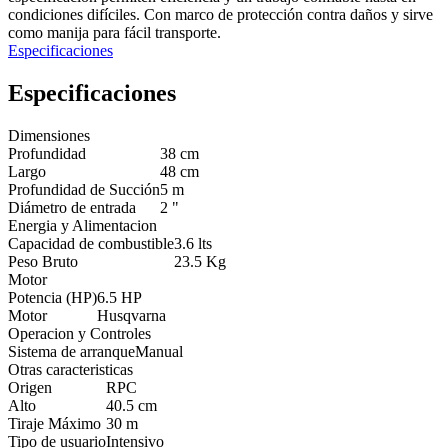
condiciones difíciles. Con marco de protección contra daños y sirve
como manija para fácil transporte.
Especificaciones
Especificaciones
Dimensiones
Profundidad
38 cm
Largo
48 cm
Profundidad de Succión
5 m
Diámetro de entrada
2 "
Energia y Alimentacion
Capacidad de combustible
3.6 lts
Peso Bruto
23.5 Kg
Motor
Potencia (HP)
6.5 HP
Motor
Husqvarna
Operacion y Controles
Sistema de arranque
Manual
Otras caracteristicas
Origen
RPC
Alto
40.5 cm
Tiraje Máximo
30 m
Tipo de usuario
Intensivo