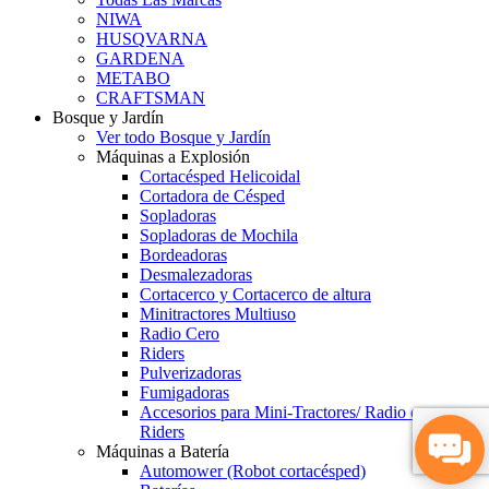
NIWA
HUSQVARNA
GARDENA
METABO
CRAFTSMAN
Bosque y Jardín
Ver todo Bosque y Jardín
Máquinas a Explosión
Cortacésped Helicoidal
Cortadora de Césped
Sopladoras
Sopladoras de Mochila
Bordeadoras
Desmalezadoras
Cortacerco y Cortacerco de altura
Minitractores Multiuso
Radio Cero
Riders
Pulverizadoras
Fumigadoras
Accesorios para Mini-Tractores/ Radio cero y
Riders
Máquinas a Batería
Automower (Robot cortacésped)