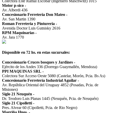
Colectora Este Ramal Escobar (Ingeniero Maschwitz) 1015
Motor p-sico
-
Av. Alberdi 436
Concesionario Ferreteria Don Mateo
-
Av. San Martin 1390
Roman Ferreteria y Pintureria
-
Avenida Doctor Luis Gutnisky 2616
RPM Maquinarias
-
Av. Jara 1770
Disponible en 72 hs. en estas sucursales:
Concesionario Cruces bosques y Jardines
-
Ejército de los Andes 336 (Dorrego Guaymallén, Mendoza)
PPI MAQUINAS SRL
-
Colectora Sur Acceso Oeste 5080 (Castelar, Morón, Pcia. Bs As)
Concesionario Ferretería Industrial Aguilar
-
Av. República Oriental del Uruguay 4852 (Posadas, Pcia. de
Misiones)
Siglo 21 Neuquén
-
Dr. Teodoro Luis Planas 1445 (Neuquén, Pcia. de Neuquén)
Siglo 21 Cipolletti
-
Pres. Alvear 60 (Cipolletti, Pcia. de Rio Negro)
Magriña Hnos.
-