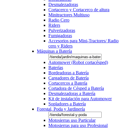
Desmalezadoras
Cortacerco y Cortacerco de altura
Minitractores Multiuso
Radio Cero
Riders
Pulverizadoras
Fumigadoras
Accesorios para Mini-Tractores/ Radio
cero y Riders
Máquinas a Batería
Automower (Robot cortacésped)
Baterías
Bordeadoras a Batería
Cargadores de Batería
Cortacercos a Batería
Cortadora de Césped a Batería
Desmalezadoras a Batería
Kit de instalación para Automower
Sopladores a Batería
Forestal, Poda y Jardinería
Motosierras uso Particular
Motosierras para uso Profesional