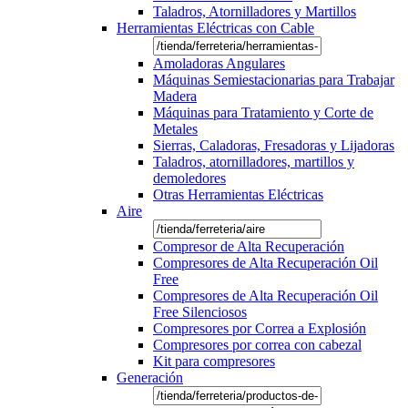
Taladros, Atornilladores y Martillos
Herramientas Eléctricas con Cable
Amoladoras Angulares
Máquinas Semiestacionarias para Trabajar
Madera
Máquinas para Tratamiento y Corte de
Metales
Sierras, Caladoras, Fresadoras y Lijadoras
Taladros, atornilladores, martillos y
demoledores
Otras Herramientas Eléctricas
Aire
Compresor de Alta Recuperación
Compresores de Alta Recuperación Oil
Free
Compresores de Alta Recuperación Oil
Free Silenciosos
Compresores por Correa a Explosión
Compresores por correa con cabezal
Kit para compresores
Generación