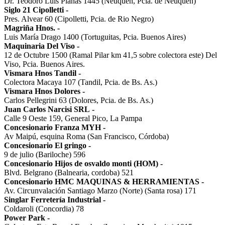
Dr. Teodoro Luis Planas 1445 (Neuquén, Pcia. de Neuquén)
Siglo 21 Cipolletti
-
Pres. Alvear 60 (Cipolletti, Pcia. de Rio Negro)
Magriña Hnos.
-
Luis María Drago 1400 (Tortuguitas, Pcia. Buenos Aires)
Maquinaria Del Viso
-
12 de Octubre 1500 (Ramal Pilar km 41,5 sobre colectora este) Del
Viso, Pcia. Buenos Aires.
Vismara Hnos Tandil
-
Colectora Macaya 107 (Tandil, Pcia. de Bs. As.)
Vismara Hnos Dolores
-
Carlos Pellegrini 63 (Dolores, Pcia. de Bs. As.)
Juan Carlos Narcisi SRL
-
Calle 9 Oeste 159, General Pico, La Pampa
Concesionario Franza MYH
-
Av Maipú, esquina Roma (San Francisco, Córdoba)
Concesionario El gringo
-
9 de julio (Bariloche) 596
Concesionario Hijos de osvaldo monti (HOM)
-
Blvd. Belgrano (Balnearia, cordoba) 521
Concesionario HMC MAQUINAS & HERRAMIENTAS
-
Av. Circunvalación Santiago Marzo (Norte) (Santa rosa) 171
Singlar Ferretería Industrial
-
Coldaroli (Concordia) 78
Power Park
-