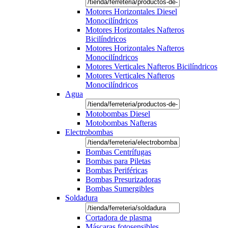
Motores Horizontales Diesel
Monocilíndricos
Motores Horizontales Nafteros
Bicilíndricos
Motores Horizontales Nafteros
Monocilíndricos
Motores Verticales Nafteros Bicilíndricos
Motores Verticales Nafteros
Monocilíndricos
Agua
Motobombas Diesel
Motobombas Nafteras
Electrobombas
Bombas Centrífugas
Bombas para Piletas
Bombas Periféricas
Bombas Presurizadoras
Bombas Sumergibles
Soldadura
Cortadora de plasma
Máscaras fotosensibles