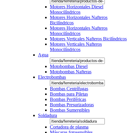
Motores Horizontales Diesel
Monocilíndricos
Motores Horizontales Nafteros
Bicilíndricos
Motores Horizontales Nafteros
Monocilíndricos
Motores Verticales Nafteros Bicilíndricos
Motores Verticales Nafteros
Monocilíndricos
Agua
Motobombas Diesel
Motobombas Nafteras
Electrobombas
Bombas Centrífugas
Bombas para Piletas
Bombas Periféricas
Bombas Presurizadoras
Bombas Sumergibles
Soldadura
Cortadora de plasma
Máscaras fotosensibles