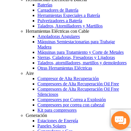
Baterías
Cargadores de Batería
Herramientas Especiales a Batería
Pulverizadores a Batería
Taladros, Atornilladores y Martillos
Herramientas Eléctricas con Cable
Amoladoras Angulares
Máquinas Semiestacionarias para Trabajar
Madera
Máquinas para Tratamiento y Corte de Metales
Sierras, Caladoras, Fresadoras y Lijadoras
Taladros, atornilladores, martillos y demoledores
Otras Herramientas Eléctricas
Aire
Compresor de Alta Recuperación
Compresores de Alta Recuperación Oil Free
Compresores de Alta Recuperación Oil Free
Silenciosos
Compresores por Correa a Explosión
Compresores por correa con cabezal
Kit para compresores
Generación
Estaciones de Energía
Paneles Solares