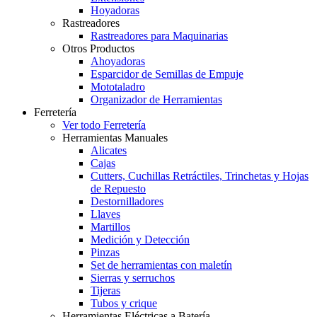
Hoyadoras
Rastreadores
Rastreadores para Maquinarias
Otros Productos
Ahoyadoras
Esparcidor de Semillas de Empuje
Mototaladro
Organizador de Herramientas
Ferretería
Ver todo Ferretería
Herramientas Manuales
Alicates
Cajas
Cutters, Cuchillas Retráctiles, Trinchetas y Hojas
de Repuesto
Destornilladores
Llaves
Martillos
Medición y Detección
Pinzas
Set de herramientas con maletín
Sierras y serruchos
Tijeras
Tubos y crique
Herramientas Eléctricas a Batería