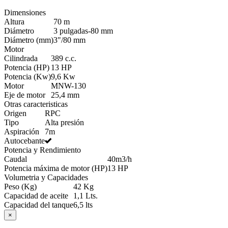
Dimensiones
Altura
70 m
Diámetro
3 pulgadas-80 mm
Diámetro (mm)
3"/80 mm
Motor
Cilindrada
389 c.c.
Potencia (HP)
13 HP
Potencia (Kw)
9,6 Kw
Motor
MNW-130
Eje de motor
25,4 mm
Otras caracteristicas
Origen
RPC
Tipo
Alta presión
Aspiración
7m
Autocebante
Potencia y Rendimiento
Caudal
40m3/h
Potencia máxima de motor (HP)
13 HP
Volumetria y Capacidades
Peso (Kg)
42 Kg
Capacidad de aceite
1,1 Lts.
Capacidad del tanque
6,5 lts
×