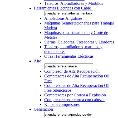
Taladros, Atornilladores y Martillos
Herramientas Eléctricas con Cable
Amoladoras Angulares
Máquinas Semiestacionarias para Trabajar
Madera
Máquinas para Tratamiento y Corte de
Metales
Sierras, Caladoras, Fresadoras y Lijadoras
Taladros, atornilladores, martillos y
demoledores
Otras Herramientas Eléctricas
Aire
Compresor de Alta Recuperación
Compresores de Alta Recuperación Oil
Free
Compresores de Alta Recuperación Oil
Free Silenciosos
Compresores por Correa a Explosión
Compresores por correa con cabezal
Kit para compresores
Generación