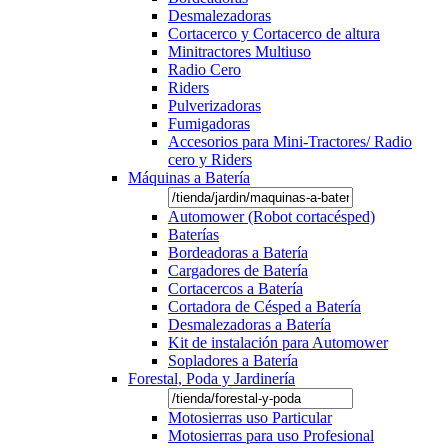
Desmalezadoras
Cortacerco y Cortacerco de altura
Minitractores Multiuso
Radio Cero
Riders
Pulverizadoras
Fumigadoras
Accesorios para Mini-Tractores/ Radio
cero y Riders
Máquinas a Batería
Automower (Robot cortacésped)
Baterías
Bordeadoras a Batería
Cargadores de Batería
Cortacercos a Batería
Cortadora de Césped a Batería
Desmalezadoras a Batería
Kit de instalación para Automower
Sopladores a Batería
Forestal, Poda y Jardinería
Motosierras uso Particular
Motosierras para uso Profesional