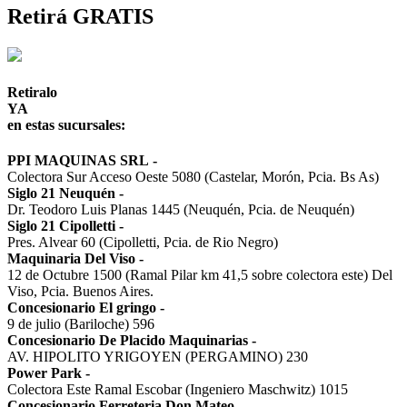
Retirá GRATIS
Retiralo
YA
en estas sucursales:
PPI MAQUINAS SRL
-
Colectora Sur Acceso Oeste 5080 (Castelar, Morón, Pcia. Bs As)
Siglo 21 Neuquén
-
Dr. Teodoro Luis Planas 1445 (Neuquén, Pcia. de Neuquén)
Siglo 21 Cipolletti
-
Pres. Alvear 60 (Cipolletti, Pcia. de Rio Negro)
Maquinaria Del Viso
-
12 de Octubre 1500 (Ramal Pilar km 41,5 sobre colectora este) Del
Viso, Pcia. Buenos Aires.
Concesionario El gringo
-
9 de julio (Bariloche) 596
Concesionario De Placido Maquinarias
-
AV. HIPOLITO YRIGOYEN (PERGAMINO) 230
Power Park
-
Colectora Este Ramal Escobar (Ingeniero Maschwitz) 1015
Concesionario Ferreteria Don Mateo
-