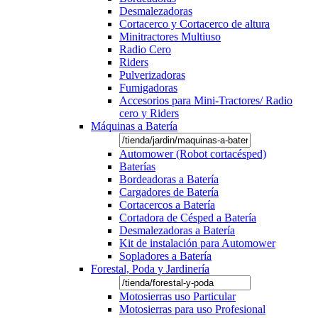
Desmalezadoras
Cortacerco y Cortacerco de altura
Minitractores Multiuso
Radio Cero
Riders
Pulverizadoras
Fumigadoras
Accesorios para Mini-Tractores/ Radio
cero y Riders
Máquinas a Batería
Automower (Robot cortacésped)
Baterías
Bordeadoras a Batería
Cargadores de Batería
Cortacercos a Batería
Cortadora de Césped a Batería
Desmalezadoras a Batería
Kit de instalación para Automower
Sopladores a Batería
Forestal, Poda y Jardinería
Motosierras uso Particular
Motosierras para uso Profesional