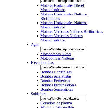
Motores Horizontales Diesel
Monocilíndricos
Motores Horizontales Nafteros
Bicilíndricos
Motores Horizontales Nafteros
Monocilíndricos
Motores Verticales Nafteros Bicilíndricos
Motores Verticales Nafteros
Monocilíndricos
Agua
Motobombas Diesel
Motobombas Nafteras
Electrobombas
Bombas Centrífugas
Bombas para Piletas
Bombas Periféricas
Bombas Presurizadoras
Bombas Sumergibles
Soldadura
Cortadora de plasma
Máscaras fotosensibles