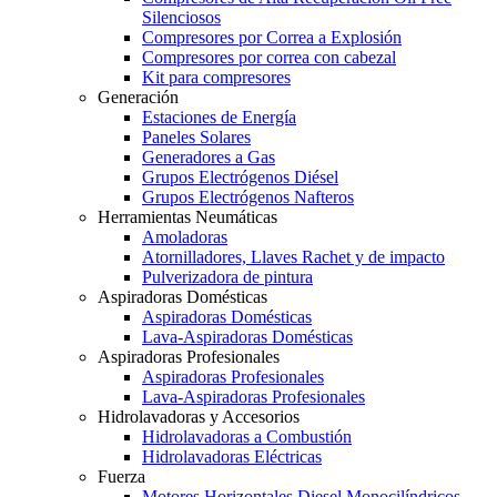
Silenciosos
Compresores por Correa a Explosión
Compresores por correa con cabezal
Kit para compresores
Generación
Estaciones de Energía
Paneles Solares
Generadores a Gas
Grupos Electrógenos Diésel
Grupos Electrógenos Nafteros
Herramientas Neumáticas
Amoladoras
Atornilladores, Llaves Rachet y de impacto
Pulverizadora de pintura
Aspiradoras Domésticas
Aspiradoras Domésticas
Lava-Aspiradoras Domésticas
Aspiradoras Profesionales
Aspiradoras Profesionales
Lava-Aspiradoras Profesionales
Hidrolavadoras y Accesorios
Hidrolavadoras a Combustión
Hidrolavadoras Eléctricas
Fuerza
Motores Horizontales Diesel Monocilíndricos