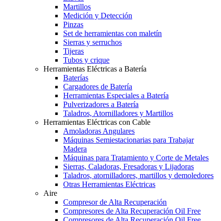
Martillos
Medición y Detección
Pinzas
Set de herramientas con maletín
Sierras y serruchos
Tijeras
Tubos y crique
Herramientas Eléctricas a Batería
Baterías
Cargadores de Batería
Herramientas Especiales a Batería
Pulverizadores a Batería
Taladros, Atornilladores y Martillos
Herramientas Eléctricas con Cable
Amoladoras Angulares
Máquinas Semiestacionarias para Trabajar
Madera
Máquinas para Tratamiento y Corte de Metales
Sierras, Caladoras, Fresadoras y Lijadoras
Taladros, atornilladores, martillos y demoledores
Otras Herramientas Eléctricas
Aire
Compresor de Alta Recuperación
Compresores de Alta Recuperación Oil Free
Compresores de Alta Recuperación Oil Free