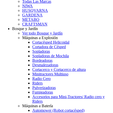
Todas Las Marcas
NIWA
HUSQVARNA
GARDENA
METABO
CRAFTSMAN
Bosque y Jardín
Ver todo Bosque y Jardín
Máquinas a Explosión
Cortacésped Helicoidal
Cortadora de Césped
Sopladoras
Sopladoras de Mochila
Bordeadoras
Desmalezadoras
Cortacerco y Cortacerco de altura
Minitractores Multiuso
Radio Cero
Riders
Pulverizadoras
Fumigadoras
Accesorios para Mini-Tractores/ Radio cero y
Riders
Máquinas a Batería
Automower (Robot cortacésped)