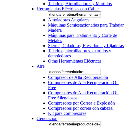
Taladros, Atornilladores y Martillos
Herramientas Eléctricas con Cable
Amoladoras Angulares
Máquinas Semiestacionarias para Trabajar
Madera
Máquinas para Tratamiento y Corte de
Metales
Sierras, Caladoras, Fresadoras y Lijadoras
Taladros, atornilladores, martillos y
demoledores
Otras Herramientas Eléctricas
Aire
Compresor de Alta Recuperación
Compresores de Alta Recuperación Oil
Free
Compresores de Alta Recuperación Oil
Free Silenciosos
Compresores por Correa a Explosión
Compresores por correa con cabezal
Kit para compresores
Generación