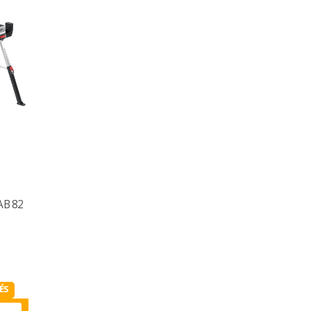
AB 82
ÉS