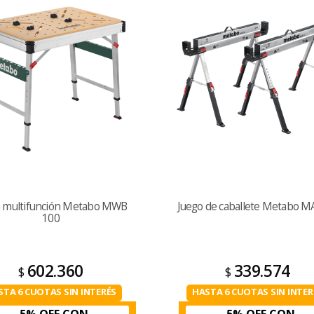
 multifunción Metabo MWB
Juego de caballete Metabo M
100
602.360
339.574
$
$
STA 6 CUOTAS SIN INTERÉS
HASTA 6 CUOTAS SIN INTER
5% OFF CON
5% OFF CON