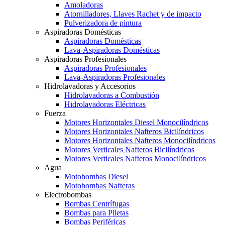
Amoladoras
Atornilladores, Llaves Rachet y de impacto
Pulverizadora de pintura
Aspiradoras Domésticas
Aspiradoras Domésticas
Lava-Aspiradoras Domésticas
Aspiradoras Profesionales
Aspiradoras Profesionales
Lava-Aspiradoras Profesionales
Hidrolavadoras y Accesorios
Hidrolavadoras a Combustión
Hidrolavadoras Eléctricas
Fuerza
Motores Horizontales Diesel Monocilíndricos
Motores Horizontales Nafteros Bicilíndricos
Motores Horizontales Nafteros Monocilíndricos
Motores Verticales Nafteros Bicilíndricos
Motores Verticales Nafteros Monocilíndricos
Agua
Motobombas Diesel
Motobombas Nafteras
Electrobombas
Bombas Centrífugas
Bombas para Piletas
Bombas Periféricas