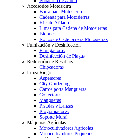
Podadora de Altura
Accesorios Motosierra
Barra para Motosierra
Cadenas para Motosierras
Kits de Afilado
Limas para Cadena de Motosierras
Bidones
Rollos de Cadena para Motosierras
Fumigación y Desinfección
Fumigadoras
Desinfección de Plagas
Reducción de Residuos
Chipeadoras
Línea Riego
Aspersores
City Gardening
Carros porta Mangueras
Conectores
Mangueras
Pistolas y Lanzas
Programadores
Soporte Mural
Máquinas Agrícolas
Motocultivadores Agrícolas
Motocultivadores Pequeños