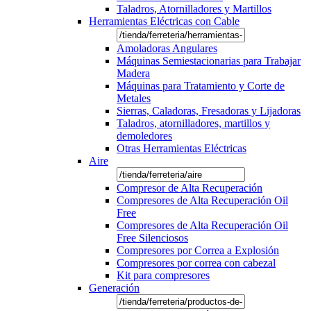
Taladros, Atornilladores y Martillos
Herramientas Eléctricas con Cable
Amoladoras Angulares
Máquinas Semiestacionarias para Trabajar
Madera
Máquinas para Tratamiento y Corte de
Metales
Sierras, Caladoras, Fresadoras y Lijadoras
Taladros, atornilladores, martillos y
demoledores
Otras Herramientas Eléctricas
Aire
Compresor de Alta Recuperación
Compresores de Alta Recuperación Oil
Free
Compresores de Alta Recuperación Oil
Free Silenciosos
Compresores por Correa a Explosión
Compresores por correa con cabezal
Kit para compresores
Generación