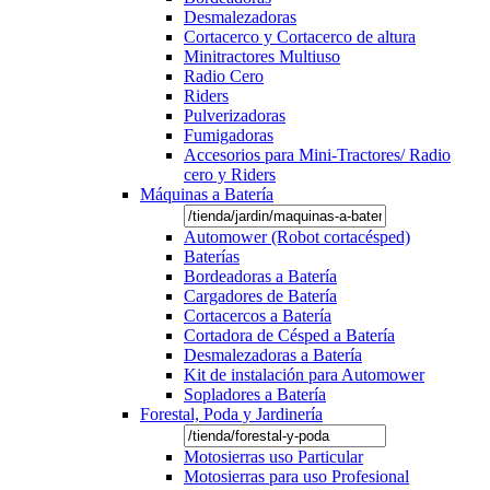
Desmalezadoras
Cortacerco y Cortacerco de altura
Minitractores Multiuso
Radio Cero
Riders
Pulverizadoras
Fumigadoras
Accesorios para Mini-Tractores/ Radio
cero y Riders
Máquinas a Batería
Automower (Robot cortacésped)
Baterías
Bordeadoras a Batería
Cargadores de Batería
Cortacercos a Batería
Cortadora de Césped a Batería
Desmalezadoras a Batería
Kit de instalación para Automower
Sopladores a Batería
Forestal, Poda y Jardinería
Motosierras uso Particular
Motosierras para uso Profesional