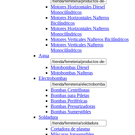
Motores Horizontales Diesel
Monocilíndricos
Motores Horizontales Nafteros
Bicilíndricos
Motores Horizontales Nafteros
Monocilíndricos
Motores Verticales Nafteros Bicilíndricos
Motores Verticales Nafteros
Monocilíndricos
Agua
Motobombas Diesel
Motobombas Nafteras
Electrobombas
Bombas Centrífugas
Bombas para Piletas
Bombas Periféricas
Bombas Presurizadoras
Bombas Sumergibles
Soldadura
Cortadora de plasma
Máscaras fotosensibles