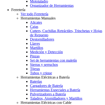
Mototaladro
Organizador de Herramientas
Ferretería
Ver todo Ferretería
Herramientas Manuales
Alicates
Cajas
Cutters, Cuchillas Retráctiles, Trinchetas y Hojas
de Repuesto
Destornilladores
Llaves
Martillos
Medición y Detección
Pinzas
Set de herramientas con maletín
Sierras y serruchos
Tijeras
Tubos y crique
Herramientas Eléctricas a Batería
Baterías
Cargadores de Batería
Herramientas Especiales a Batería
Pulverizadores a Batería
Taladros, Atornilladores y Martillos
Herramientas Eléctricas con Cable