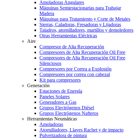
Amoladoras Angulares
Máquinas Semiestacionarias para Trabajar
Madera
Máquinas para Tratamiento y Corte de Metales
Sierras, Caladoras, Fresadoras y Lijadoras
Taladros, atornilladores, martillos y demoledores
Otras Herramientas Eléctricas
Aire
Compresor de Alta Recuperación
Compresores de Alta Recuperación Oil Free
Compresores de Alta Recuperación Oil Free
Silenciosos
Compresores por Correa a Explosión
Compresores por correa con cabezal
Kit para compresores
Generación
Estaciones de Energía
Paneles Solares
Generadores a Gas
Grupos Electrógenos Diésel
Grupos Electrógenos Nafteros
Herramientas Neumáticas
Amoladoras
Atornilladores, Llaves Rachet y de impacto
Pulverizadora de pintura