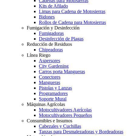
Cadenas para Motosierras
Kits de Afilado
Limas para Cadena de Motosierras
Bidones
Rollos de Cadena para Motosierras
Fumigación y Desinfección
Fumigadoras
Desinfección de Plagas
Reducción de Residuos
Chipeadoras
Línea Riego
Aspersores
City Gardening
Carros porta Mangueras
Conectores
Mangueras
Pistolas y Lanzas
Programadores
Soporte Mural
Máquinas Agrícolas
Motocultivadores Agrícolas
Motocultivadores Pequeños
Consumibles e Insumos
Cabezales y Cuchillas
Tanzas para Desmalezadoras y Bordeadoras