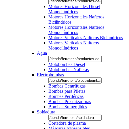
Motores Horizontales Diesel
Monocilíndricos
Motores Horizontales Nafteros
Bicilíndricos
Motores Horizontales Nafteros
Monocilíndricos
Motores Verticales Nafteros Bicilíndricos
Motores Verticales Nafteros
Monocilíndricos
Agua
Motobombas Diesel
Motobombas Nafteras
Electrobombas
Bombas Centrífugas
Bombas para Piletas
Bombas Periféricas
Bombas Presurizadoras
Bombas Sumergibles
Soldadura
Cortadora de plasma
Máscaras fotosensibles