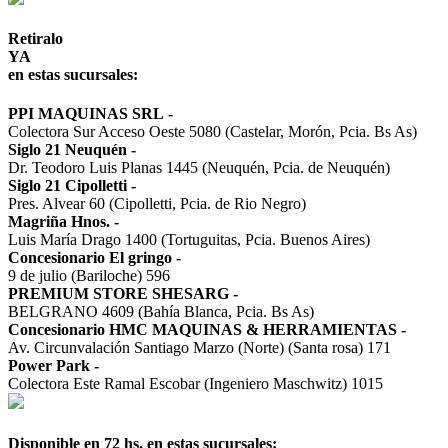
Retiralo
YA
en estas sucursales:
PPI MAQUINAS SRL
-
Colectora Sur Acceso Oeste 5080 (Castelar, Morón, Pcia. Bs As)
Siglo 21 Neuquén
-
Dr. Teodoro Luis Planas 1445 (Neuquén, Pcia. de Neuquén)
Siglo 21 Cipolletti
-
Pres. Alvear 60 (Cipolletti, Pcia. de Rio Negro)
Magriña Hnos.
-
Luis María Drago 1400 (Tortuguitas, Pcia. Buenos Aires)
Concesionario El gringo
-
9 de julio (Bariloche) 596
PREMIUM STORE SHESARG
-
BELGRANO 4609 (Bahía Blanca, Pcia. Bs As)
Concesionario HMC MAQUINAS & HERRAMIENTAS
-
Av. Circunvalación Santiago Marzo (Norte) (Santa rosa) 171
Power Park
-
Colectora Este Ramal Escobar (Ingeniero Maschwitz) 1015
Disponible en 72 hs. en estas sucursales: