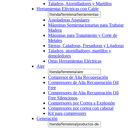
Taladros, Atornilladores y Martillos
Herramientas Eléctricas con Cable
Amoladoras Angulares
Máquinas Semiestacionarias para Trabajar
Madera
Máquinas para Tratamiento y Corte de
Metales
Sierras, Caladoras, Fresadoras y Lijadoras
Taladros, atornilladores, martillos y
demoledores
Otras Herramientas Eléctricas
Aire
Compresor de Alta Recuperación
Compresores de Alta Recuperación Oil
Free
Compresores de Alta Recuperación Oil
Free Silenciosos
Compresores por Correa a Explosión
Compresores por correa con cabezal
Kit para compresores
Generación