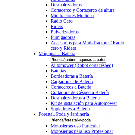
Desmalezadoras
Cortacerco y Cortacerco de altura
Minitractores Multiuso
Radio Cero
Riders
Pulverizadoras
Fumigadoras
Accesorios para Mini-Tractores/ Radio
cero y Riders
Máquinas a Batería
Automower (Robot cortacésped)
Baterías
Bordeadoras a Batería
Cargadores de Batería
Cortacercos a Batería
Cortadora de Césped a Batería
Desmalezadoras a Batería
Kit de instalación para Automower
Sopladores a Batería
Forestal, Poda y Jardinería
Motosierras uso Particular
Motosierras para uso Profesional