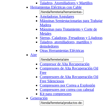
Taladros, Atornilladores y Martillos
Herramientas Eléctricas con Cable
Amoladoras Angulares
Máquinas Semiestacionarias para Trabajar
Madera
Máquinas para Tratamiento y Corte de
Metales
Sierras, Caladoras, Fresadoras y Lijadoras
Taladros, atornilladores, martillos y
demoledores
Otras Herramientas Eléctricas
Aire
Compresor de Alta Recuperación
Compresores de Alta Recuperación Oil
Free
Compresores de Alta Recuperación Oil
Free Silenciosos
Compresores por Correa a Explosión
Compresores por correa con cabezal
Kit para compresores
Generación