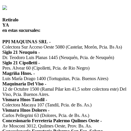
Retiralo
YA
en estas sucursales:
PPI MAQUINAS SRL
-
Colectora Sur Acceso Oeste 5080 (Castelar, Morón, Pcia. Bs As)
Siglo 21 Neuquén
-
Dr. Teodoro Luis Planas 1445 (Neuquén, Pcia. de Neuquén)
Siglo 21 Cipolletti
-
Pres. Alvear 60 (Cipolletti, Pcia. de Rio Negro)
Magriña Hnos.
-
Luis María Drago 1400 (Tortuguitas, Pcia. Buenos Aires)
Maquinaria Del Viso
-
12 de Octubre 1500 (Ramal Pilar km 41,5 sobre colectora este) Del
Viso, Pcia. Buenos Aires.
Vismara Hnos Tandil
-
Colectora Macaya 107 (Tandil, Pcia. de Bs. As.)
Vismara Hnos Dolores
-
Carlos Pellegrini 63 (Dolores, Pcia. de Bs. As.)
Concesionario Ferretería Palermo Quilmes Oeste
-
Av Mosconi 3012, Quilmes Oeste, Prov. Bs. As.