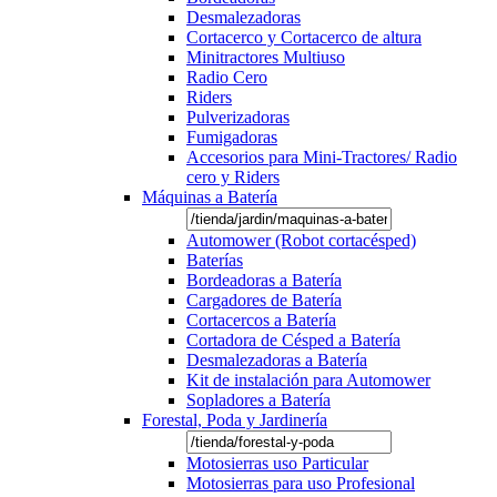
Desmalezadoras
Cortacerco y Cortacerco de altura
Minitractores Multiuso
Radio Cero
Riders
Pulverizadoras
Fumigadoras
Accesorios para Mini-Tractores/ Radio
cero y Riders
Máquinas a Batería
Automower (Robot cortacésped)
Baterías
Bordeadoras a Batería
Cargadores de Batería
Cortacercos a Batería
Cortadora de Césped a Batería
Desmalezadoras a Batería
Kit de instalación para Automower
Sopladores a Batería
Forestal, Poda y Jardinería
Motosierras uso Particular
Motosierras para uso Profesional