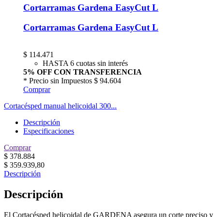
Cortarramas Gardena EasyCut L
Cortarramas Gardena EasyCut L
$
114.471
HASTA 6 cuotas sin interés
5% OFF CON TRANSFERENCIA
* Precio sin Impuestos
$ 94.604
Comprar
Cortacésped manual helicoidal 300...
Descripción
Especificaciones
Comprar
$
378.884
$
359.939,80
Descripción
Descripción
El Cortacésped helicoidal de GARDENA asegura un corte preciso y