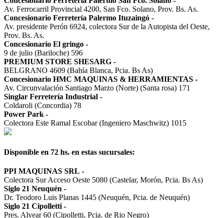
Concesionario Ferretería Palermo San Fco. Solano
-
Av. Ferrocarril Provincial 4200, San Fco. Solano, Prov. Bs. As.
Concesionario Ferretería Palermo Ituzaingó
-
Av. presidente Perón 6924, colectora Sur de la Autopista del Oeste,
Prov. Bs. As.
Concesionario El gringo
-
9 de julio (Bariloche) 596
PREMIUM STORE SHESARG
-
BELGRANO 4609 (Bahía Blanca, Pcia. Bs As)
Concesionario HMC MAQUINAS & HERRAMIENTAS
-
Av. Circunvalación Santiago Marzo (Norte) (Santa rosa) 171
Singlar Ferretería Industrial
-
Coldaroli (Concordia) 78
Power Park
-
Colectora Este Ramal Escobar (Ingeniero Maschwitz) 1015
Disponible en 72 hs. en estas sucursales:
PPI MAQUINAS SRL
-
Colectora Sur Acceso Oeste 5080 (Castelar, Morón, Pcia. Bs As)
Siglo 21 Neuquén
-
Dr. Teodoro Luis Planas 1445 (Neuquén, Pcia. de Neuquén)
Siglo 21 Cipolletti
-
Pres. Alvear 60 (Cipolletti, Pcia. de Rio Negro)