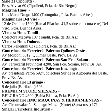
Siglo 21 Cipolletti
-
Pres. Alvear 60 (Cipolletti, Pcia. de Rio Negro)
Magriña Hnos.
-
Luis María Drago 1400 (Tortuguitas, Pcia. Buenos Aires)
Maquinaria Del Viso
-
12 de Octubre 1500 (Ramal Pilar km 41,5 sobre colectora este) Del
Viso, Pcia. Buenos Aires.
Vismara Hnos Tandil
-
Colectora Macaya 107 (Tandil, Pcia. de Bs. As.)
Vismara Hnos Dolores
-
Carlos Pellegrini 63 (Dolores, Pcia. de Bs. As.)
Concesionario Ferretería Palermo Quilmes Oeste
-
Av Mosconi 3012, Quilmes Oeste, Prov. Bs. As.
Concesionario Ferretería Palermo San Fco. Solano
-
Av. Ferrocarril Provincial 4200, San Fco. Solano, Prov. Bs. As.
Concesionario Ferretería Palermo Ituzaingó
-
Av. presidente Perón 6924, colectora Sur de la Autopista del Oeste,
Prov. Bs. As.
Concesionario El gringo
-
9 de julio (Bariloche) 596
PREMIUM STORE SHESARG
-
BELGRANO 4609 (Bahía Blanca, Pcia. Bs As)
Concesionario HMC MAQUINAS & HERRAMIENTAS
-
Av. Circunvalación Santiago Marzo (Norte) (Santa rosa) 171
Singlar Ferretería Industrial
-