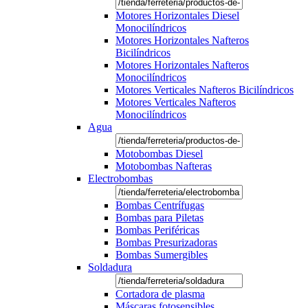
Motores Horizontales Diesel
Monocilíndricos
Motores Horizontales Nafteros
Bicilíndricos
Motores Horizontales Nafteros
Monocilíndricos
Motores Verticales Nafteros Bicilíndricos
Motores Verticales Nafteros
Monocilíndricos
Agua
Motobombas Diesel
Motobombas Nafteras
Electrobombas
Bombas Centrífugas
Bombas para Piletas
Bombas Periféricas
Bombas Presurizadoras
Bombas Sumergibles
Soldadura
Cortadora de plasma
Máscaras fotosensibles