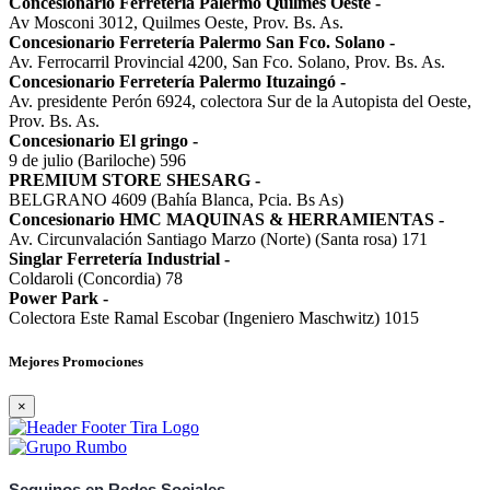
Concesionario Ferretería Palermo Quilmes Oeste
-
Av Mosconi 3012, Quilmes Oeste, Prov. Bs. As.
Concesionario Ferretería Palermo San Fco. Solano
-
Av. Ferrocarril Provincial 4200, San Fco. Solano, Prov. Bs. As.
Concesionario Ferretería Palermo Ituzaingó
-
Av. presidente Perón 6924, colectora Sur de la Autopista del Oeste,
Prov. Bs. As.
Concesionario El gringo
-
9 de julio (Bariloche) 596
PREMIUM STORE SHESARG
-
BELGRANO 4609 (Bahía Blanca, Pcia. Bs As)
Concesionario HMC MAQUINAS & HERRAMIENTAS
-
Av. Circunvalación Santiago Marzo (Norte) (Santa rosa) 171
Singlar Ferretería Industrial
-
Coldaroli (Concordia) 78
Power Park
-
Colectora Este Ramal Escobar (Ingeniero Maschwitz) 1015
Mejores Promociones
×
Seguinos en Redes Sociales