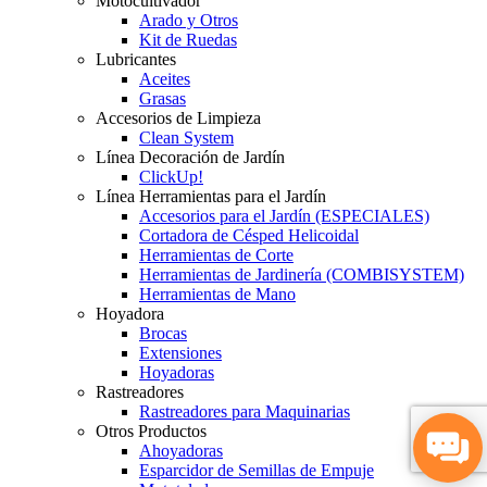
Motocultivador
Arado y Otros
Kit de Ruedas
Lubricantes
Aceites
Grasas
Accesorios de Limpieza
Clean System
Línea Decoración de Jardín
ClickUp!
Línea Herramientas para el Jardín
Accesorios para el Jardín (ESPECIALES)
Cortadora de Césped Helicoidal
Herramientas de Corte
Herramientas de Jardinería (COMBISYSTEM)
Herramientas de Mano
Hoyadora
Brocas
Extensiones
Hoyadoras
Rastreadores
Rastreadores para Maquinarias
Otros Productos
Ahoyadoras
Esparcidor de Semillas de Empuje