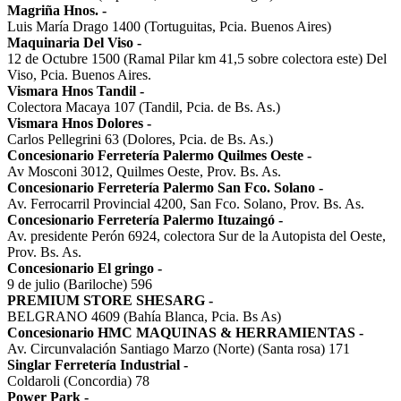
Magriña Hnos.
-
Luis María Drago 1400 (Tortuguitas, Pcia. Buenos Aires)
Maquinaria Del Viso
-
12 de Octubre 1500 (Ramal Pilar km 41,5 sobre colectora este) Del
Viso, Pcia. Buenos Aires.
Vismara Hnos Tandil
-
Colectora Macaya 107 (Tandil, Pcia. de Bs. As.)
Vismara Hnos Dolores
-
Carlos Pellegrini 63 (Dolores, Pcia. de Bs. As.)
Concesionario Ferretería Palermo Quilmes Oeste
-
Av Mosconi 3012, Quilmes Oeste, Prov. Bs. As.
Concesionario Ferretería Palermo San Fco. Solano
-
Av. Ferrocarril Provincial 4200, San Fco. Solano, Prov. Bs. As.
Concesionario Ferretería Palermo Ituzaingó
-
Av. presidente Perón 6924, colectora Sur de la Autopista del Oeste,
Prov. Bs. As.
Concesionario El gringo
-
9 de julio (Bariloche) 596
PREMIUM STORE SHESARG
-
BELGRANO 4609 (Bahía Blanca, Pcia. Bs As)
Concesionario HMC MAQUINAS & HERRAMIENTAS
-
Av. Circunvalación Santiago Marzo (Norte) (Santa rosa) 171
Singlar Ferretería Industrial
-
Coldaroli (Concordia) 78
Power Park
-