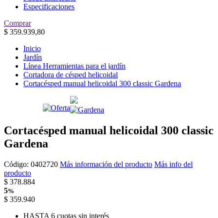
Especificaciones
Comprar
$
359.939,80
Inicio
Jardín
Línea Herramientas para el jardín
Cortadora de césped helicoidal
Cortacésped manual helicoidal 300 classic Gardena
Cortacésped manual helicoidal 300 classic
Gardena
Código:
0402720
Más información del producto
Más info del
producto
$
378.884
5
%
$
359.940
HASTA 6 cuotas sin interés