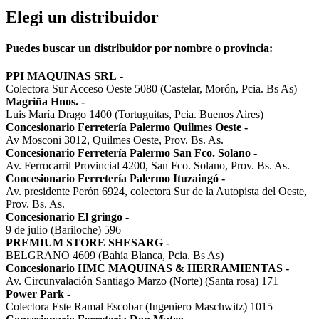
Elegi un distribuidor
Puedes buscar un distribuidor por nombre o provincia:
PPI MAQUINAS SRL
-
Colectora Sur Acceso Oeste 5080 (Castelar, Morón, Pcia. Bs As)
Magriña Hnos.
-
Luis María Drago 1400 (Tortuguitas, Pcia. Buenos Aires)
Concesionario Ferretería Palermo Quilmes Oeste
-
Av Mosconi 3012, Quilmes Oeste, Prov. Bs. As.
Concesionario Ferretería Palermo San Fco. Solano
-
Av. Ferrocarril Provincial 4200, San Fco. Solano, Prov. Bs. As.
Concesionario Ferretería Palermo Ituzaingó
-
Av. presidente Perón 6924, colectora Sur de la Autopista del Oeste,
Prov. Bs. As.
Concesionario El gringo
-
9 de julio (Bariloche) 596
PREMIUM STORE SHESARG
-
BELGRANO 4609 (Bahía Blanca, Pcia. Bs As)
Concesionario HMC MAQUINAS & HERRAMIENTAS
-
Av. Circunvalación Santiago Marzo (Norte) (Santa rosa) 171
Power Park
-
Colectora Este Ramal Escobar (Ingeniero Maschwitz) 1015