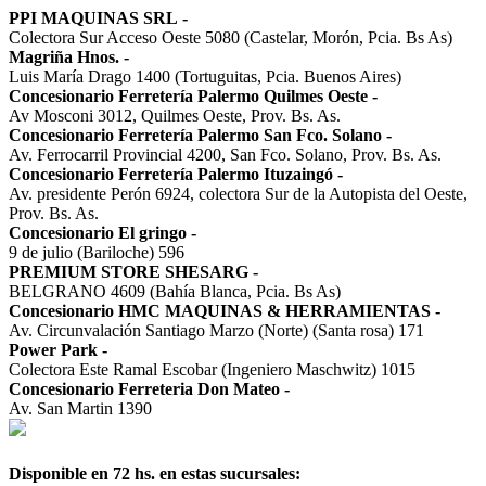
PPI MAQUINAS SRL
-
Colectora Sur Acceso Oeste 5080 (Castelar, Morón, Pcia. Bs As)
Magriña Hnos.
-
Luis María Drago 1400 (Tortuguitas, Pcia. Buenos Aires)
Concesionario Ferretería Palermo Quilmes Oeste
-
Av Mosconi 3012, Quilmes Oeste, Prov. Bs. As.
Concesionario Ferretería Palermo San Fco. Solano
-
Av. Ferrocarril Provincial 4200, San Fco. Solano, Prov. Bs. As.
Concesionario Ferretería Palermo Ituzaingó
-
Av. presidente Perón 6924, colectora Sur de la Autopista del Oeste,
Prov. Bs. As.
Concesionario El gringo
-
9 de julio (Bariloche) 596
PREMIUM STORE SHESARG
-
BELGRANO 4609 (Bahía Blanca, Pcia. Bs As)
Concesionario HMC MAQUINAS & HERRAMIENTAS
-
Av. Circunvalación Santiago Marzo (Norte) (Santa rosa) 171
Power Park
-
Colectora Este Ramal Escobar (Ingeniero Maschwitz) 1015
Concesionario Ferreteria Don Mateo
-
Av. San Martin 1390
Disponible en 72 hs. en estas sucursales: