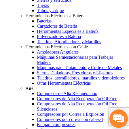
Sierras y serruchos
Tijeras
Tubos y crique
Herramientas Eléctricas a Batería
Baterías
Cargadores de Batería
Herramientas Especiales a Batería
Pulverizadores a Batería
Taladros, Atornilladores y Martillos
Herramientas Eléctricas con Cable
Amoladoras Angulares
Máquinas Semiestacionarias para Trabajar
Madera
Máquinas para Tratamiento y Corte de Metales
Sierras, Caladoras, Fresadoras y Lijadoras
Taladros, atornilladores, martillos y demoledores
Otras Herramientas Eléctricas
Aire
Compresor de Alta Recuperación
Compresores de Alta Recuperación Oil Free
Compresores de Alta Recuperación Oil Free
Silenciosos
Compresores por Correa a Explosión
Compresores por correa con cabezal
Kit para compresores