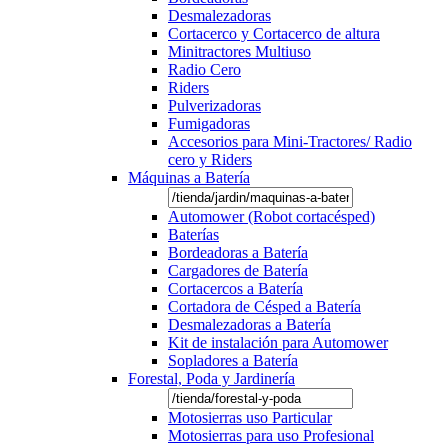
Desmalezadoras
Cortacerco y Cortacerco de altura
Minitractores Multiuso
Radio Cero
Riders
Pulverizadoras
Fumigadoras
Accesorios para Mini-Tractores/ Radio
cero y Riders
Máquinas a Batería
Automower (Robot cortacésped)
Baterías
Bordeadoras a Batería
Cargadores de Batería
Cortacercos a Batería
Cortadora de Césped a Batería
Desmalezadoras a Batería
Kit de instalación para Automower
Sopladores a Batería
Forestal, Poda y Jardinería
Motosierras uso Particular
Motosierras para uso Profesional