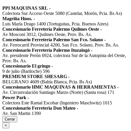
PPI MAQUINAS SRL
-
Colectora Sur Acceso Oeste 5080 (Castelar, Morón, Pcia. Bs As)
Magriña Hnos.
-
Luis María Drago 1400 (Tortuguitas, Pcia. Buenos Aires)
Concesionario Ferretería Palermo Quilmes Oeste
-
Av Mosconi 3012, Quilmes Oeste, Prov. Bs. As.
Concesionario Ferretería Palermo San Fco. Solano
-
Av. Ferrocarril Provincial 4200, San Fco. Solano, Prov. Bs. As.
Concesionario Ferretería Palermo Ituzaingó
-
Av. presidente Perón 6924, colectora Sur de la Autopista del Oeste,
Prov. Bs. As.
Concesionario El gringo
-
9 de julio (Bariloche) 596
PREMIUM STORE SHESARG
-
BELGRANO 4609 (Bahía Blanca, Pcia. Bs As)
Concesionario HMC MAQUINAS & HERRAMIENTAS
-
Av. Circunvalación Santiago Marzo (Norte) (Santa rosa) 171
Power Park
-
Colectora Este Ramal Escobar (Ingeniero Maschwitz) 1015
Concesionario Ferreteria Don Mateo
-
Av. San Martin 1390
Cerrar
×