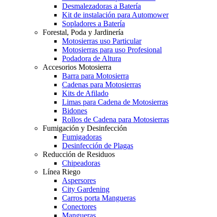
Desmalezadoras a Batería
Kit de instalación para Automower
Sopladores a Batería
Forestal, Poda y Jardinería
Motosierras uso Particular
Motosierras para uso Profesional
Podadora de Altura
Accesorios Motosierra
Barra para Motosierra
Cadenas para Motosierras
Kits de Afilado
Limas para Cadena de Motosierras
Bidones
Rollos de Cadena para Motosierras
Fumigación y Desinfección
Fumigadoras
Desinfección de Plagas
Reducción de Residuos
Chipeadoras
Línea Riego
Aspersores
City Gardening
Carros porta Mangueras
Conectores
Mangueras