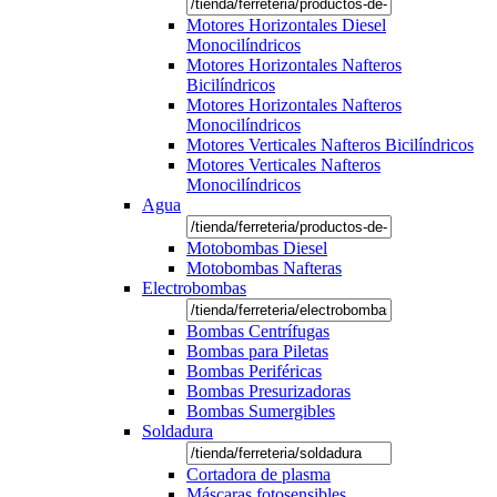
Motores Horizontales Diesel
Monocilíndricos
Motores Horizontales Nafteros
Bicilíndricos
Motores Horizontales Nafteros
Monocilíndricos
Motores Verticales Nafteros Bicilíndricos
Motores Verticales Nafteros
Monocilíndricos
Agua
Motobombas Diesel
Motobombas Nafteras
Electrobombas
Bombas Centrífugas
Bombas para Piletas
Bombas Periféricas
Bombas Presurizadoras
Bombas Sumergibles
Soldadura
Cortadora de plasma
Máscaras fotosensibles