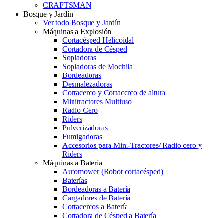
CRAFTSMAN
Bosque y Jardín
Ver todo Bosque y Jardín
Máquinas a Explosión
Cortacésped Helicoidal
Cortadora de Césped
Sopladoras
Sopladoras de Mochila
Bordeadoras
Desmalezadoras
Cortacerco y Cortacerco de altura
Minitractores Multiuso
Radio Cero
Riders
Pulverizadoras
Fumigadoras
Accesorios para Mini-Tractores/ Radio cero y
Riders
Máquinas a Batería
Automower (Robot cortacésped)
Baterías
Bordeadoras a Batería
Cargadores de Batería
Cortacercos a Batería
Cortadora de Césped a Batería