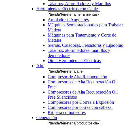
Taladros, Atornilladores y Martillos
Herramientas Eléctricas con Cable
Amoladoras Angulares
Máquinas Semiestacionarias para Trabajar
Madera
Máquinas para Tratamiento y Corte de
Metales
Sierras, Caladoras, Fresadoras y Lijadoras
Taladros, atornilladores, martillos y
demoledores
Otras Herramientas Eléctricas
Aire
Compresor de Alta Recuperación
Compresores de Alta Recuperación Oil
Free
Compresores de Alta Recuperación Oil
Free Silenciosos
Compresores por Correa a Explosión
Compresores por correa con cabezal
Kit para compresores
Generación