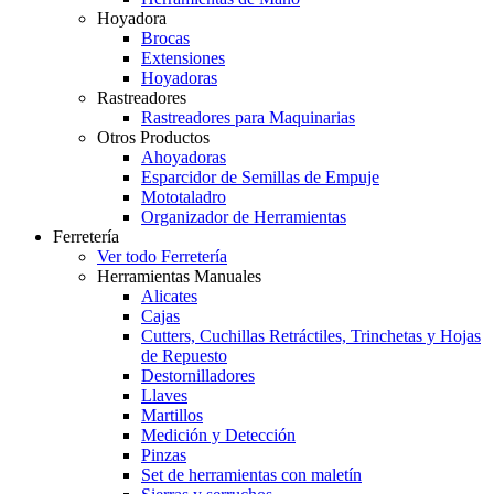
Hoyadora
Brocas
Extensiones
Hoyadoras
Rastreadores
Rastreadores para Maquinarias
Otros Productos
Ahoyadoras
Esparcidor de Semillas de Empuje
Mototaladro
Organizador de Herramientas
Ferretería
Ver todo Ferretería
Herramientas Manuales
Alicates
Cajas
Cutters, Cuchillas Retráctiles, Trinchetas y Hojas
de Repuesto
Destornilladores
Llaves
Martillos
Medición y Detección
Pinzas
Set de herramientas con maletín