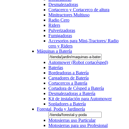
Desmalezadoras
Cortacerco y Cortacerco de altura
Minitractores Multiuso
Radio Cero
Riders
Pulverizadoras
Fumigadoras
Accesorios para Mini-Tractores/ Radio
cero y Riders
Máquinas a Batería
Automower (Robot cortacésped)
Baterías
Bordeadoras a Batería
Cargadores de Batería
Cortacercos a Batería
Cortadora de Césped a Batería
Desmalezadoras a Batería
Kit de instalación para Automower
Sopladores a Batería
Forestal, Poda y Jardinería
Motosierras uso Particular
Motosierras para uso Profesional