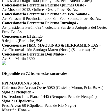
Luis María Drago 1400 (Tortuguitas, Pcia. Buenos Aires)
Concesionario Ferretería Palermo Quilmes Oeste
-
Av Mosconi 3012, Quilmes Oeste, Prov. Bs. As.
Concesionario Ferretería Palermo San Fco. Solano
-
Av. Ferrocarril Provincial 4200, San Fco. Solano, Prov. Bs. As.
Concesionario Ferretería Palermo Ituzaingó
-
Av. presidente Perón 6924, colectora Sur de la Autopista del Oeste,
Prov. Bs. As.
Concesionario El gringo
-
9 de julio (Bariloche) 596
Concesionario HMC MAQUINAS & HERRAMIENTAS
-
Av. Circunvalación Santiago Marzo (Norte) (Santa rosa) 171
Concesionario Ferreteria Don Mateo
-
Av. San Martin 1390
Disponible en 72 hs. en estas sucursales:
PPI MAQUINAS SRL
-
Colectora Sur Acceso Oeste 5080 (Castelar, Morón, Pcia. Bs As)
Siglo 21 Neuquén
-
Dr. Teodoro Luis Planas 1445 (Neuquén, Pcia. de Neuquén)
Siglo 21 Cipolletti
-
Pres. Alvear 60 (Cipolletti, Pcia. de Rio Negro)
Magriña Hnos.
-