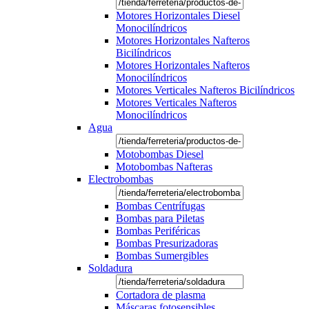
Motores Horizontales Diesel
Monocilíndricos
Motores Horizontales Nafteros
Bicilíndricos
Motores Horizontales Nafteros
Monocilíndricos
Motores Verticales Nafteros Bicilíndricos
Motores Verticales Nafteros
Monocilíndricos
Agua
Motobombas Diesel
Motobombas Nafteras
Electrobombas
Bombas Centrífugas
Bombas para Piletas
Bombas Periféricas
Bombas Presurizadoras
Bombas Sumergibles
Soldadura
Cortadora de plasma
Máscaras fotosensibles