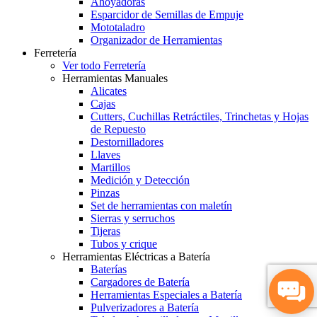
Ahoyadoras
Esparcidor de Semillas de Empuje
Mototaladro
Organizador de Herramientas
Ferretería
Ver todo Ferretería
Herramientas Manuales
Alicates
Cajas
Cutters, Cuchillas Retráctiles, Trinchetas y Hojas
de Repuesto
Destornilladores
Llaves
Martillos
Medición y Detección
Pinzas
Set de herramientas con maletín
Sierras y serruchos
Tijeras
Tubos y crique
Herramientas Eléctricas a Batería
Baterías
Cargadores de Batería
Herramientas Especiales a Batería
Pulverizadores a Batería