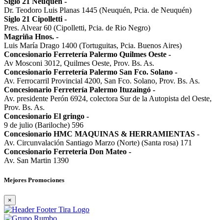
Siglo 21 Neuquén
-
Dr. Teodoro Luis Planas 1445 (Neuquén, Pcia. de Neuquén)
Siglo 21 Cipolletti
-
Pres. Alvear 60 (Cipolletti, Pcia. de Rio Negro)
Magriña Hnos.
-
Luis María Drago 1400 (Tortuguitas, Pcia. Buenos Aires)
Concesionario Ferretería Palermo Quilmes Oeste
-
Av Mosconi 3012, Quilmes Oeste, Prov. Bs. As.
Concesionario Ferretería Palermo San Fco. Solano
-
Av. Ferrocarril Provincial 4200, San Fco. Solano, Prov. Bs. As.
Concesionario Ferretería Palermo Ituzaingó
-
Av. presidente Perón 6924, colectora Sur de la Autopista del Oeste,
Prov. Bs. As.
Concesionario El gringo
-
9 de julio (Bariloche) 596
Concesionario HMC MAQUINAS & HERRAMIENTAS
-
Av. Circunvalación Santiago Marzo (Norte) (Santa rosa) 171
Concesionario Ferreteria Don Mateo
-
Av. San Martin 1390
Mejores Promociones
×