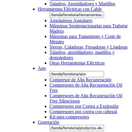
Taladros, Atornilladores y Martillos
Herramientas Eléctricas con Cable
Amoladoras Angulares
Máquinas Semiestacionarias para Trabajar
Madera
Máquinas para Tratamiento y Corte de
Metales
Sierras, Caladoras, Fresadoras y Lijadoras
Taladros, atornilladores, martillos y
demoledores
Otras Herramientas Eléctricas
Aire
Compresor de Alta Recuperación
Compresores de Alta Recuperación Oil
Free
Compresores de Alta Recuperación Oil
Free Silenciosos
Compresores por Correa a Explosión
Compresores por correa con cabezal
Kit para compresores
Generación