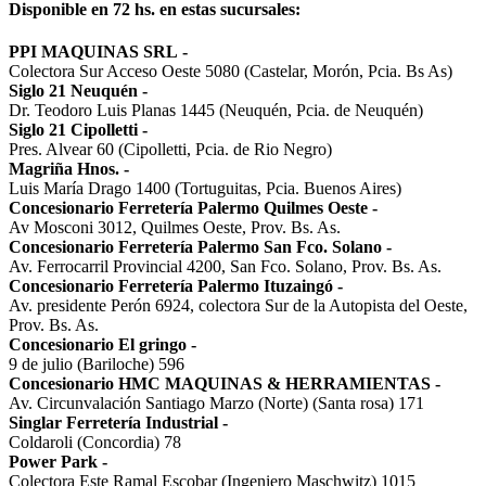
Disponible en 72 hs. en estas sucursales:
PPI MAQUINAS SRL
-
Colectora Sur Acceso Oeste 5080 (Castelar, Morón, Pcia. Bs As)
Siglo 21 Neuquén
-
Dr. Teodoro Luis Planas 1445 (Neuquén, Pcia. de Neuquén)
Siglo 21 Cipolletti
-
Pres. Alvear 60 (Cipolletti, Pcia. de Rio Negro)
Magriña Hnos.
-
Luis María Drago 1400 (Tortuguitas, Pcia. Buenos Aires)
Concesionario Ferretería Palermo Quilmes Oeste
-
Av Mosconi 3012, Quilmes Oeste, Prov. Bs. As.
Concesionario Ferretería Palermo San Fco. Solano
-
Av. Ferrocarril Provincial 4200, San Fco. Solano, Prov. Bs. As.
Concesionario Ferretería Palermo Ituzaingó
-
Av. presidente Perón 6924, colectora Sur de la Autopista del Oeste,
Prov. Bs. As.
Concesionario El gringo
-
9 de julio (Bariloche) 596
Concesionario HMC MAQUINAS & HERRAMIENTAS
-
Av. Circunvalación Santiago Marzo (Norte) (Santa rosa) 171
Singlar Ferretería Industrial
-
Coldaroli (Concordia) 78
Power Park
-
Colectora Este Ramal Escobar (Ingeniero Maschwitz) 1015