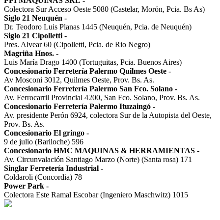
PPI MAQUINAS SRL
-
Colectora Sur Acceso Oeste 5080 (Castelar, Morón, Pcia. Bs As)
Siglo 21 Neuquén
-
Dr. Teodoro Luis Planas 1445 (Neuquén, Pcia. de Neuquén)
Siglo 21 Cipolletti
-
Pres. Alvear 60 (Cipolletti, Pcia. de Rio Negro)
Magriña Hnos.
-
Luis María Drago 1400 (Tortuguitas, Pcia. Buenos Aires)
Concesionario Ferretería Palermo Quilmes Oeste
-
Av Mosconi 3012, Quilmes Oeste, Prov. Bs. As.
Concesionario Ferretería Palermo San Fco. Solano
-
Av. Ferrocarril Provincial 4200, San Fco. Solano, Prov. Bs. As.
Concesionario Ferretería Palermo Ituzaingó
-
Av. presidente Perón 6924, colectora Sur de la Autopista del Oeste,
Prov. Bs. As.
Concesionario El gringo
-
9 de julio (Bariloche) 596
Concesionario HMC MAQUINAS & HERRAMIENTAS
-
Av. Circunvalación Santiago Marzo (Norte) (Santa rosa) 171
Singlar Ferretería Industrial
-
Coldaroli (Concordia) 78
Power Park
-
Colectora Este Ramal Escobar (Ingeniero Maschwitz) 1015