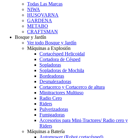
Todas Las Marcas
NIWA
HUSQVARNA
GARDENA
METABO
CRAFTSMAN
Bosque y Jardín
Ver todo Bosque y Jardín
Máquinas a Explosión
Cortacésped Helicoidal
Cortadora de Césped
Sopladoras
Sopladoras de Mochila
Bordeadoras
Desmalezadoras
Cortacerco y Cortacerco de altura
Minitractores Multiuso
Radio Cero
Riders
Pulverizadoras
Fumigadoras
Accesorios para Mini-Tractores/ Radio cero y
Riders
Máquinas a Batería
Automower (Robot cortacésped)