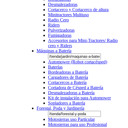
Desmalezadoras
Cortacerco y Cortacerco de altura
Minitractores Multiuso
Radio Cero
Riders
Pulverizadoras
Fumigadoras
Accesorios para Mini-Tractores/ Radio
cero y Riders
Máquinas a Batería
Automower (Robot cortacésped)
Baterías
Bordeadoras a Batería
Cargadores de Batería
Cortacercos a Batería
Cortadora de Césped a Batería
Desmalezadoras a Batería
Kit de instalación para Automower
Sopladores a Batería
Forestal, Poda y Jardinería
Motosierras uso Particular
Motosierras para uso Profesional