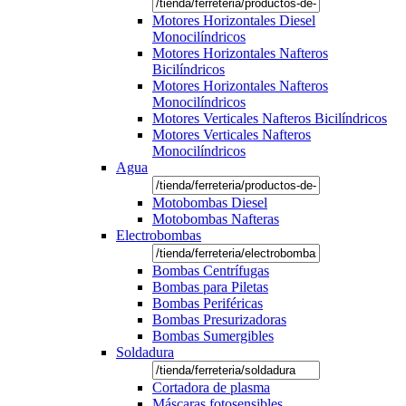
Motores Horizontales Diesel
Monocilíndricos
Motores Horizontales Nafteros
Bicilíndricos
Motores Horizontales Nafteros
Monocilíndricos
Motores Verticales Nafteros Bicilíndricos
Motores Verticales Nafteros
Monocilíndricos
Agua
Motobombas Diesel
Motobombas Nafteras
Electrobombas
Bombas Centrífugas
Bombas para Piletas
Bombas Periféricas
Bombas Presurizadoras
Bombas Sumergibles
Soldadura
Cortadora de plasma
Máscaras fotosensibles