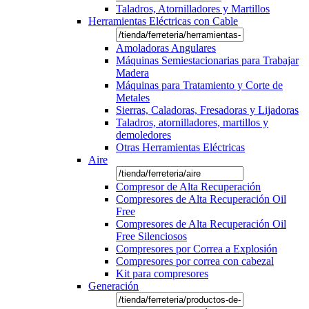
Taladros, Atornilladores y Martillos
Herramientas Eléctricas con Cable
Amoladoras Angulares
Máquinas Semiestacionarias para Trabajar
Madera
Máquinas para Tratamiento y Corte de
Metales
Sierras, Caladoras, Fresadoras y Lijadoras
Taladros, atornilladores, martillos y
demoledores
Otras Herramientas Eléctricas
Aire
Compresor de Alta Recuperación
Compresores de Alta Recuperación Oil
Free
Compresores de Alta Recuperación Oil
Free Silenciosos
Compresores por Correa a Explosión
Compresores por correa con cabezal
Kit para compresores
Generación