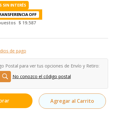
 SIN INTERÉS
RANSFERENCIA
mpuestos
$ 19.587
dios de pago
go Postal para ver tus opciones de Envío y Retiro:
No conozco el código postal
prar
Agregar al Carrito