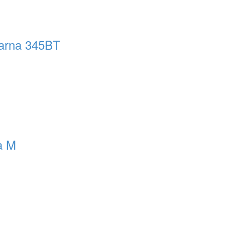
varna 345BT
a M