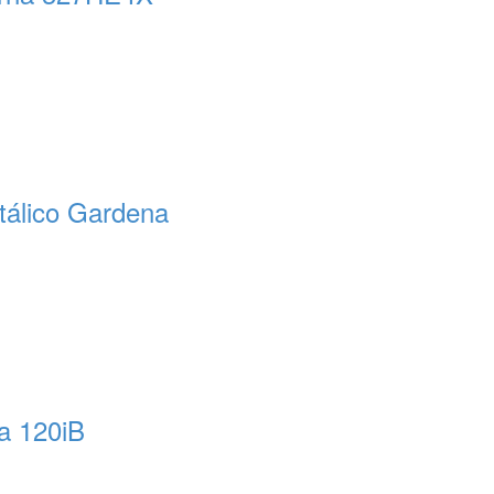
álico Gardena
a 120iB