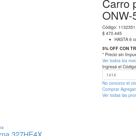
Carro 
ONW-
Código:
1132351
$
470.445
HASTA 6 cu
5% OFF CON T
* Precio sin Imp
Ver todos los me
Ingresá el Código
No conozco el có
Comprar
Agregar 
Ver todas las pr
arna 327HE4X