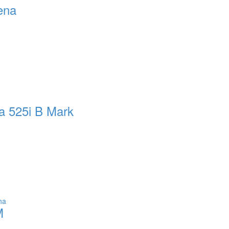
ena
a 525i B Mark
M