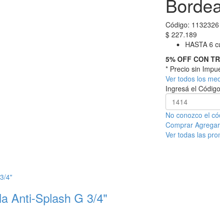
Borde
Código:
1132326
$
227.189
HASTA 6 cu
5% OFF CON T
* Precio sin Imp
Ver todos los me
Ingresá el Código
No conozco el có
Comprar
Agregar 
Ver todas las pr
la Anti-Splash G 3/4"