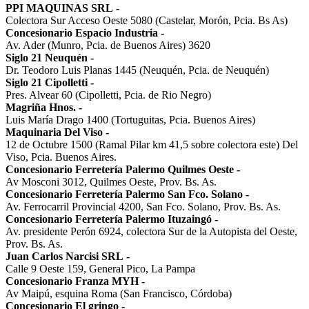
PPI MAQUINAS SRL
-
Colectora Sur Acceso Oeste 5080 (Castelar, Morón, Pcia. Bs As)
Concesionario Espacio Industria
-
Av. Ader (Munro, Pcia. de Buenos Aires) 3620
Siglo 21 Neuquén
-
Dr. Teodoro Luis Planas 1445 (Neuquén, Pcia. de Neuquén)
Siglo 21 Cipolletti
-
Pres. Alvear 60 (Cipolletti, Pcia. de Rio Negro)
Magriña Hnos.
-
Luis María Drago 1400 (Tortuguitas, Pcia. Buenos Aires)
Maquinaria Del Viso
-
12 de Octubre 1500 (Ramal Pilar km 41,5 sobre colectora este) Del
Viso, Pcia. Buenos Aires.
Concesionario Ferretería Palermo Quilmes Oeste
-
Av Mosconi 3012, Quilmes Oeste, Prov. Bs. As.
Concesionario Ferretería Palermo San Fco. Solano
-
Av. Ferrocarril Provincial 4200, San Fco. Solano, Prov. Bs. As.
Concesionario Ferretería Palermo Ituzaingó
-
Av. presidente Perón 6924, colectora Sur de la Autopista del Oeste,
Prov. Bs. As.
Juan Carlos Narcisi SRL
-
Calle 9 Oeste 159, General Pico, La Pampa
Concesionario Franza MYH
-
Av Maipú, esquina Roma (San Francisco, Córdoba)
Concesionario El gringo
-