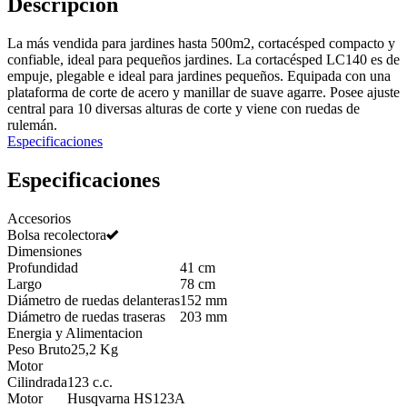
Descripción
La más vendida para jardines hasta 500m2, cortacésped compacto y
confiable, ideal para pequeños jardines. La cortacésped LC140 es de
empuje, plegable e ideal para jardines pequeños. Equipada con una
plataforma de corte de acero y manillar de suave agarre. Posee ajuste
central para 10 diversas alturas de corte y viene con ruedas de
rulemán.
Especificaciones
Especificaciones
Accesorios
Bolsa recolectora
Dimensiones
Profundidad
41 cm
Largo
78 cm
Diámetro de ruedas delanteras
152 mm
Diámetro de ruedas traseras
203 mm
Energia y Alimentacion
Peso Bruto
25,2 Kg
Motor
Cilindrada
123 c.c.
Motor
Husqvarna HS123A