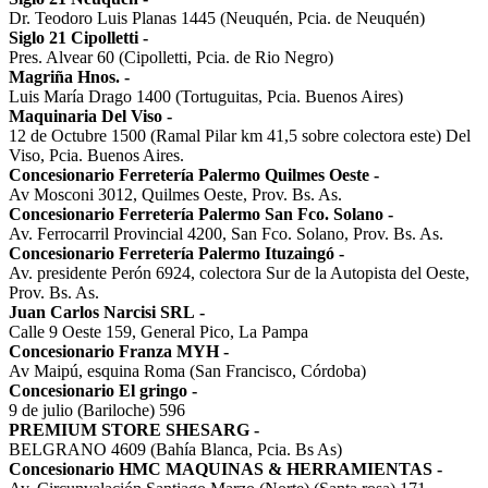
Dr. Teodoro Luis Planas 1445 (Neuquén, Pcia. de Neuquén)
Siglo 21 Cipolletti
-
Pres. Alvear 60 (Cipolletti, Pcia. de Rio Negro)
Magriña Hnos.
-
Luis María Drago 1400 (Tortuguitas, Pcia. Buenos Aires)
Maquinaria Del Viso
-
12 de Octubre 1500 (Ramal Pilar km 41,5 sobre colectora este) Del
Viso, Pcia. Buenos Aires.
Concesionario Ferretería Palermo Quilmes Oeste
-
Av Mosconi 3012, Quilmes Oeste, Prov. Bs. As.
Concesionario Ferretería Palermo San Fco. Solano
-
Av. Ferrocarril Provincial 4200, San Fco. Solano, Prov. Bs. As.
Concesionario Ferretería Palermo Ituzaingó
-
Av. presidente Perón 6924, colectora Sur de la Autopista del Oeste,
Prov. Bs. As.
Juan Carlos Narcisi SRL
-
Calle 9 Oeste 159, General Pico, La Pampa
Concesionario Franza MYH
-
Av Maipú, esquina Roma (San Francisco, Córdoba)
Concesionario El gringo
-
9 de julio (Bariloche) 596
PREMIUM STORE SHESARG
-
BELGRANO 4609 (Bahía Blanca, Pcia. Bs As)
Concesionario HMC MAQUINAS & HERRAMIENTAS
-