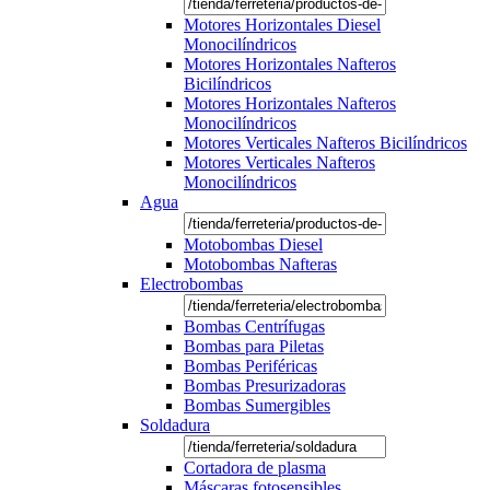
Motores Horizontales Diesel
Monocilíndricos
Motores Horizontales Nafteros
Bicilíndricos
Motores Horizontales Nafteros
Monocilíndricos
Motores Verticales Nafteros Bicilíndricos
Motores Verticales Nafteros
Monocilíndricos
Agua
Motobombas Diesel
Motobombas Nafteras
Electrobombas
Bombas Centrífugas
Bombas para Piletas
Bombas Periféricas
Bombas Presurizadoras
Bombas Sumergibles
Soldadura
Cortadora de plasma
Máscaras fotosensibles