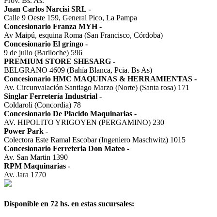
Prov. Bs. As.
Juan Carlos Narcisi SRL
-
Calle 9 Oeste 159, General Pico, La Pampa
Concesionario Franza MYH
-
Av Maipú, esquina Roma (San Francisco, Córdoba)
Concesionario El gringo
-
9 de julio (Bariloche) 596
PREMIUM STORE SHESARG
-
BELGRANO 4609 (Bahía Blanca, Pcia. Bs As)
Concesionario HMC MAQUINAS & HERRAMIENTAS
-
Av. Circunvalación Santiago Marzo (Norte) (Santa rosa) 171
Singlar Ferretería Industrial
-
Coldaroli (Concordia) 78
Concesionario De Placido Maquinarias
-
AV. HIPOLITO YRIGOYEN (PERGAMINO) 230
Power Park
-
Colectora Este Ramal Escobar (Ingeniero Maschwitz) 1015
Concesionario Ferreteria Don Mateo
-
Av. San Martin 1390
RPM Maquinarias
-
Av. Jara 1770
Disponible en 72 hs. en estas sucursales: