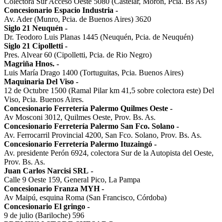
Colectora Sur Acceso Oeste 5080 (Castelar, Morón, Pcia. Bs As)
Concesionario Espacio Industria
-
Av. Ader (Munro, Pcia. de Buenos Aires) 3620
Siglo 21 Neuquén
-
Dr. Teodoro Luis Planas 1445 (Neuquén, Pcia. de Neuquén)
Siglo 21 Cipolletti
-
Pres. Alvear 60 (Cipolletti, Pcia. de Rio Negro)
Magriña Hnos.
-
Luis María Drago 1400 (Tortuguitas, Pcia. Buenos Aires)
Maquinaria Del Viso
-
12 de Octubre 1500 (Ramal Pilar km 41,5 sobre colectora este) Del
Viso, Pcia. Buenos Aires.
Concesionario Ferretería Palermo Quilmes Oeste
-
Av Mosconi 3012, Quilmes Oeste, Prov. Bs. As.
Concesionario Ferretería Palermo San Fco. Solano
-
Av. Ferrocarril Provincial 4200, San Fco. Solano, Prov. Bs. As.
Concesionario Ferretería Palermo Ituzaingó
-
Av. presidente Perón 6924, colectora Sur de la Autopista del Oeste,
Prov. Bs. As.
Juan Carlos Narcisi SRL
-
Calle 9 Oeste 159, General Pico, La Pampa
Concesionario Franza MYH
-
Av Maipú, esquina Roma (San Francisco, Córdoba)
Concesionario El gringo
-
9 de julio (Bariloche) 596