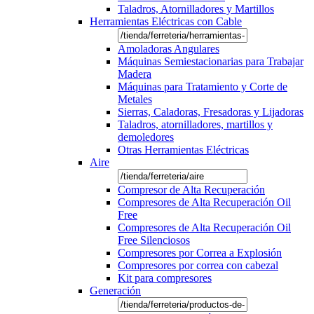
Taladros, Atornilladores y Martillos
Herramientas Eléctricas con Cable
Amoladoras Angulares
Máquinas Semiestacionarias para Trabajar
Madera
Máquinas para Tratamiento y Corte de
Metales
Sierras, Caladoras, Fresadoras y Lijadoras
Taladros, atornilladores, martillos y
demoledores
Otras Herramientas Eléctricas
Aire
Compresor de Alta Recuperación
Compresores de Alta Recuperación Oil
Free
Compresores de Alta Recuperación Oil
Free Silenciosos
Compresores por Correa a Explosión
Compresores por correa con cabezal
Kit para compresores
Generación