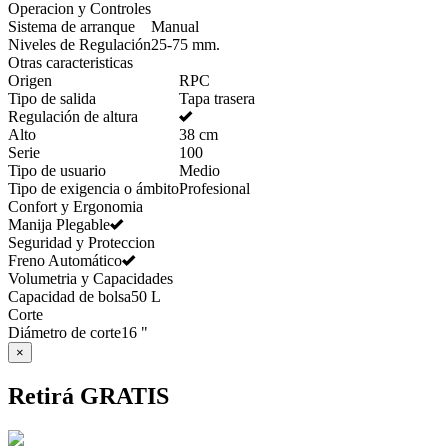
Operacion y Controles
Sistema de arranque
Manual
Niveles de Regulación
25-75 mm.
Otras caracteristicas
Origen
RPC
Tipo de salida
Tapa trasera
Regulación de altura
Alto
38 cm
Serie
100
Tipo de usuario
Medio
Tipo de exigencia o ámbito
Profesional
Confort y Ergonomia
Manija Plegable
Seguridad y Proteccion
Freno Automático
Volumetria y Capacidades
Capacidad de bolsa
50 L
Corte
Diámetro de corte
16 "
×
Retirá GRATIS