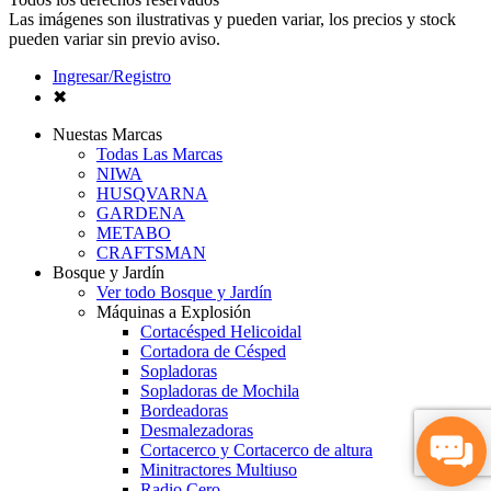
Las imágenes son ilustrativas y pueden variar, los precios y stock
pueden variar sin previo aviso.
Ingresar/Registro
✖
Nuestas Marcas
Todas Las Marcas
NIWA
HUSQVARNA
GARDENA
METABO
CRAFTSMAN
Bosque y Jardín
Ver todo Bosque y Jardín
Máquinas a Explosión
Cortacésped Helicoidal
Cortadora de Césped
Sopladoras
Sopladoras de Mochila
Bordeadoras
Desmalezadoras
Cortacerco y Cortacerco de altura
Minitractores Multiuso
Radio Cero