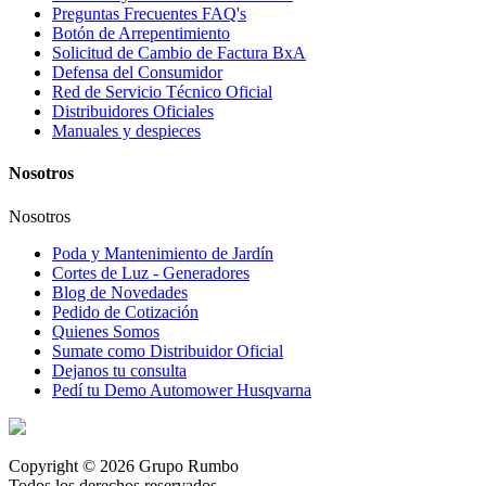
Preguntas Frecuentes FAQ's
Botón de Arrepentimiento
Solicitud de Cambio de Factura BxA
Defensa del Consumidor
Red de Servicio Técnico Oficial
Distribuidores Oficiales
Manuales y despieces
Nosotros
Nosotros
Poda y Mantenimiento de Jardín
Cortes de Luz - Generadores
Blog de Novedades
Pedido de Cotización
Quienes Somos
Sumate como Distribuidor Oficial
Dejanos tu consulta
Pedí tu Demo Automower Husqvarna
Copyright © 2026 Grupo Rumbo
Todos los derechos reservados