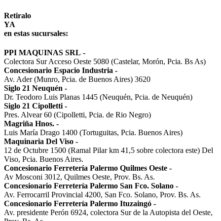
Retiralo
YA
en estas sucursales:
PPI MAQUINAS SRL
-
Colectora Sur Acceso Oeste 5080 (Castelar, Morón, Pcia. Bs As)
Concesionario Espacio Industria
-
Av. Ader (Munro, Pcia. de Buenos Aires) 3620
Siglo 21 Neuquén
-
Dr. Teodoro Luis Planas 1445 (Neuquén, Pcia. de Neuquén)
Siglo 21 Cipolletti
-
Pres. Alvear 60 (Cipolletti, Pcia. de Rio Negro)
Magriña Hnos.
-
Luis María Drago 1400 (Tortuguitas, Pcia. Buenos Aires)
Maquinaria Del Viso
-
12 de Octubre 1500 (Ramal Pilar km 41,5 sobre colectora este) Del
Viso, Pcia. Buenos Aires.
Concesionario Ferretería Palermo Quilmes Oeste
-
Av Mosconi 3012, Quilmes Oeste, Prov. Bs. As.
Concesionario Ferretería Palermo San Fco. Solano
-
Av. Ferrocarril Provincial 4200, San Fco. Solano, Prov. Bs. As.
Concesionario Ferretería Palermo Ituzaingó
-
Av. presidente Perón 6924, colectora Sur de la Autopista del Oeste,