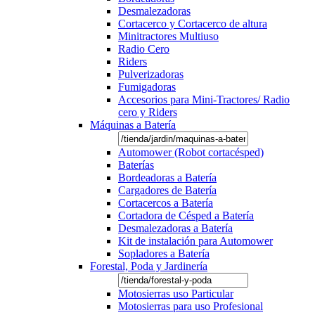
Desmalezadoras
Cortacerco y Cortacerco de altura
Minitractores Multiuso
Radio Cero
Riders
Pulverizadoras
Fumigadoras
Accesorios para Mini-Tractores/ Radio
cero y Riders
Máquinas a Batería
Automower (Robot cortacésped)
Baterías
Bordeadoras a Batería
Cargadores de Batería
Cortacercos a Batería
Cortadora de Césped a Batería
Desmalezadoras a Batería
Kit de instalación para Automower
Sopladores a Batería
Forestal, Poda y Jardinería
Motosierras uso Particular
Motosierras para uso Profesional