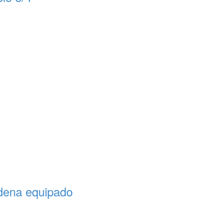
C
dena equipado