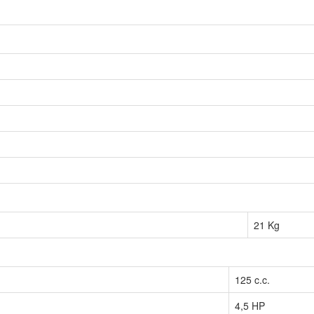
21 Kg
125 c.c.
4,5 HP