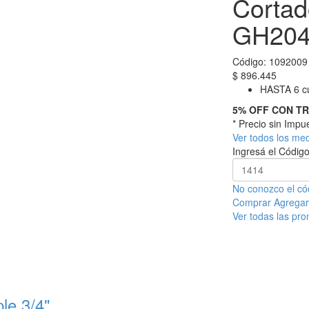
Cortad
GH204
Código:
1092009
$
896.445
HASTA 6 cu
5% OFF CON T
* Precio sin Imp
Ver todos los me
Ingresá el Código
No conozco el có
Comprar
Agregar 
Ver todas las pr
le 3/4"