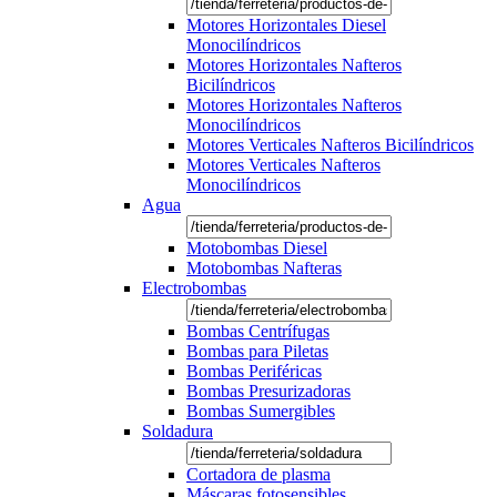
Motores Horizontales Diesel
Monocilíndricos
Motores Horizontales Nafteros
Bicilíndricos
Motores Horizontales Nafteros
Monocilíndricos
Motores Verticales Nafteros Bicilíndricos
Motores Verticales Nafteros
Monocilíndricos
Agua
Motobombas Diesel
Motobombas Nafteras
Electrobombas
Bombas Centrífugas
Bombas para Piletas
Bombas Periféricas
Bombas Presurizadoras
Bombas Sumergibles
Soldadura
Cortadora de plasma
Máscaras fotosensibles