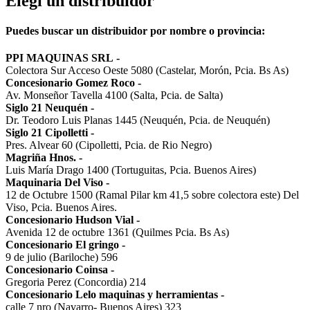
Elegi un distribuidor
Puedes buscar un distribuidor por nombre o provincia:
PPI MAQUINAS SRL
-
Colectora Sur Acceso Oeste 5080 (Castelar, Morón, Pcia. Bs As)
Concesionario Gomez Roco
-
Av. Monseñor Tavella 4100 (Salta, Pcia. de Salta)
Siglo 21 Neuquén
-
Dr. Teodoro Luis Planas 1445 (Neuquén, Pcia. de Neuquén)
Siglo 21 Cipolletti
-
Pres. Alvear 60 (Cipolletti, Pcia. de Rio Negro)
Magriña Hnos.
-
Luis María Drago 1400 (Tortuguitas, Pcia. Buenos Aires)
Maquinaria Del Viso
-
12 de Octubre 1500 (Ramal Pilar km 41,5 sobre colectora este) Del
Viso, Pcia. Buenos Aires.
Concesionario Hudson Vial
-
Avenida 12 de octubre 1361 (Quilmes Pcia. Bs As)
Concesionario El gringo
-
9 de julio (Bariloche) 596
Concesionario Coinsa
-
Gregoria Perez (Concordia) 214
Concesionario Lelo maquinas y herramientas
-
calle 7 nro (Navarro- Buenos Aires) 323