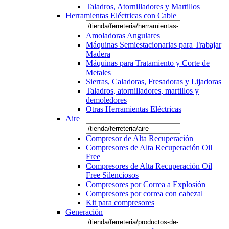
Taladros, Atornilladores y Martillos
Herramientas Eléctricas con Cable
Amoladoras Angulares
Máquinas Semiestacionarias para Trabajar
Madera
Máquinas para Tratamiento y Corte de
Metales
Sierras, Caladoras, Fresadoras y Lijadoras
Taladros, atornilladores, martillos y
demoledores
Otras Herramientas Eléctricas
Aire
Compresor de Alta Recuperación
Compresores de Alta Recuperación Oil
Free
Compresores de Alta Recuperación Oil
Free Silenciosos
Compresores por Correa a Explosión
Compresores por correa con cabezal
Kit para compresores
Generación