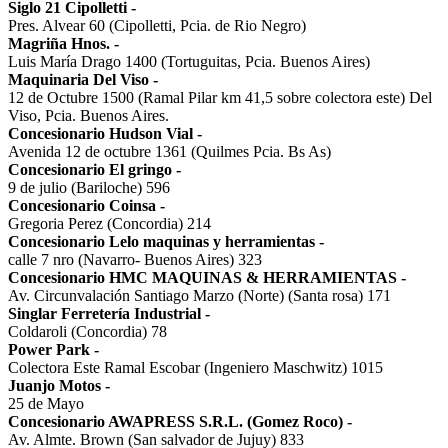
Siglo 21 Cipolletti
-
Pres. Alvear 60 (Cipolletti, Pcia. de Rio Negro)
Magriña Hnos.
-
Luis María Drago 1400 (Tortuguitas, Pcia. Buenos Aires)
Maquinaria Del Viso
-
12 de Octubre 1500 (Ramal Pilar km 41,5 sobre colectora este) Del
Viso, Pcia. Buenos Aires.
Concesionario Hudson Vial
-
Avenida 12 de octubre 1361 (Quilmes Pcia. Bs As)
Concesionario El gringo
-
9 de julio (Bariloche) 596
Concesionario Coinsa
-
Gregoria Perez (Concordia) 214
Concesionario Lelo maquinas y herramientas
-
calle 7 nro (Navarro- Buenos Aires) 323
Concesionario HMC MAQUINAS & HERRAMIENTAS
-
Av. Circunvalación Santiago Marzo (Norte) (Santa rosa) 171
Singlar Ferretería Industrial
-
Coldaroli (Concordia) 78
Power Park
-
Colectora Este Ramal Escobar (Ingeniero Maschwitz) 1015
Juanjo Motos
-
25 de Mayo
Concesionario AWAPRESS S.R.L. (Gomez Roco)
-
Av. Almte. Brown (San salvador de Jujuy) 833