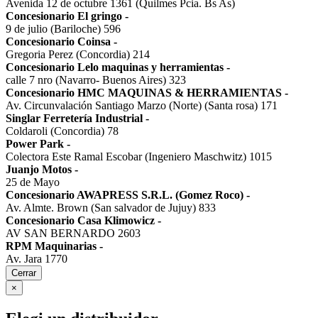
Avenida 12 de octubre 1361 (Quilmes Pcia. Bs As)
Concesionario El gringo
-
9 de julio (Bariloche) 596
Concesionario Coinsa
-
Gregoria Perez (Concordia) 214
Concesionario Lelo maquinas y herramientas
-
calle 7 nro (Navarro- Buenos Aires) 323
Concesionario HMC MAQUINAS & HERRAMIENTAS
-
Av. Circunvalación Santiago Marzo (Norte) (Santa rosa) 171
Singlar Ferretería Industrial
-
Coldaroli (Concordia) 78
Power Park
-
Colectora Este Ramal Escobar (Ingeniero Maschwitz) 1015
Juanjo Motos
-
25 de Mayo
Concesionario AWAPRESS S.R.L. (Gomez Roco)
-
Av. Almte. Brown (San salvador de Jujuy) 833
Concesionario Casa Klimowicz
-
AV SAN BERNARDO 2603
RPM Maquinarias
-
Av. Jara 1770
Cerrar
×