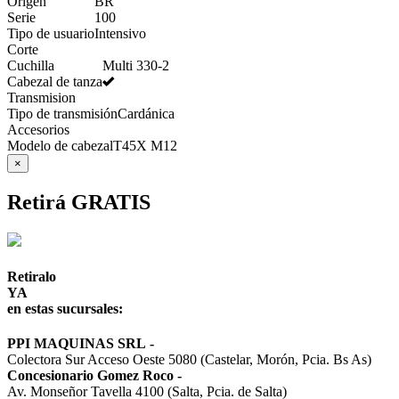
Origen
BR
Serie
100
Tipo de usuario
Intensivo
Corte
Cuchilla
Multi 330-2
Cabezal de tanza
Transmision
Tipo de transmisión
Cardánica
Accesorios
Modelo de cabezal
T45X M12
×
Retirá GRATIS
Retiralo
YA
en estas sucursales:
PPI MAQUINAS SRL
-
Colectora Sur Acceso Oeste 5080 (Castelar, Morón, Pcia. Bs As)
Concesionario Gomez Roco
-
Av. Monseñor Tavella 4100 (Salta, Pcia. de Salta)