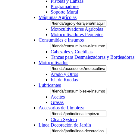
Pistolas y Lanzas
Programadores
Soporte Mural
Máquinas Agrícolas
Motocultivadores Agrícolas
Motocultivadores Pequeños
Consumibles e Insumos
Cabezales y Cuchillas
Tanzas para Desmalezadoras y Bordeadoras
Motocultivador
Arado y Otros
Kit de Ruedas
Lubricantes
Aceites
Grasas
Accesorios de Limpieza
Clean System
Línea Decoración de Jardín