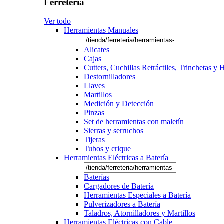
Ferretería
Ver todo
Herramientas Manuales
Alicates
Cajas
Cutters, Cuchillas Retráctiles, Trinchetas y
Destornilladores
Llaves
Martillos
Medición y Detección
Pinzas
Set de herramientas con maletín
Sierras y serruchos
Tijeras
Tubos y crique
Herramientas Eléctricas a Batería
Baterías
Cargadores de Batería
Herramientas Especiales a Batería
Pulverizadores a Batería
Taladros, Atornilladores y Martillos
Herramientas Eléctricas con Cable