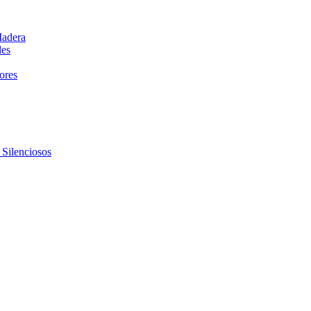
Madera
les
dores
 Silenciosos