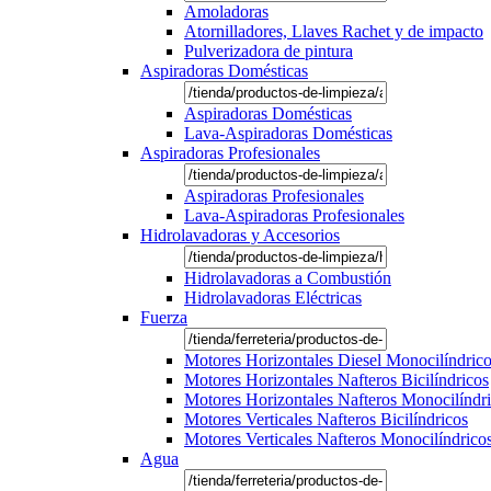
Amoladoras
Atornilladores, Llaves Rachet y de impacto
Pulverizadora de pintura
Aspiradoras Domésticas
Aspiradoras Domésticas
Lava-Aspiradoras Domésticas
Aspiradoras Profesionales
Aspiradoras Profesionales
Lava-Aspiradoras Profesionales
Hidrolavadoras y Accesorios
Hidrolavadoras a Combustión
Hidrolavadoras Eléctricas
Fuerza
Motores Horizontales Diesel Monocilíndric
Motores Horizontales Nafteros Bicilíndricos
Motores Horizontales Nafteros Monocilíndr
Motores Verticales Nafteros Bicilíndricos
Motores Verticales Nafteros Monocilíndrico
Agua