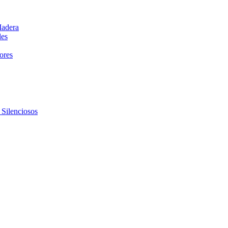
Madera
les
dores
 Silenciosos