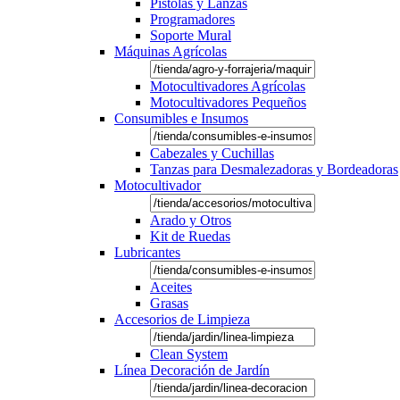
Pistolas y Lanzas
Programadores
Soporte Mural
Máquinas Agrícolas
Motocultivadores Agrícolas
Motocultivadores Pequeños
Consumibles e Insumos
Cabezales y Cuchillas
Tanzas para Desmalezadoras y Bordeadoras
Motocultivador
Arado y Otros
Kit de Ruedas
Lubricantes
Aceites
Grasas
Accesorios de Limpieza
Clean System
Línea Decoración de Jardín