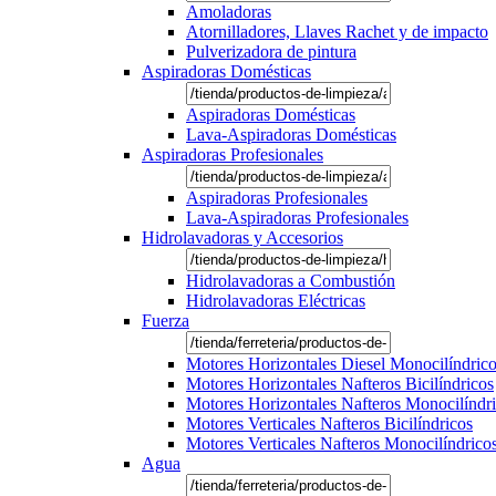
Amoladoras
Atornilladores, Llaves Rachet y de impacto
Pulverizadora de pintura
Aspiradoras Domésticas
Aspiradoras Domésticas
Lava-Aspiradoras Domésticas
Aspiradoras Profesionales
Aspiradoras Profesionales
Lava-Aspiradoras Profesionales
Hidrolavadoras y Accesorios
Hidrolavadoras a Combustión
Hidrolavadoras Eléctricas
Fuerza
Motores Horizontales Diesel Monocilíndric
Motores Horizontales Nafteros Bicilíndricos
Motores Horizontales Nafteros Monocilíndr
Motores Verticales Nafteros Bicilíndricos
Motores Verticales Nafteros Monocilíndrico
Agua