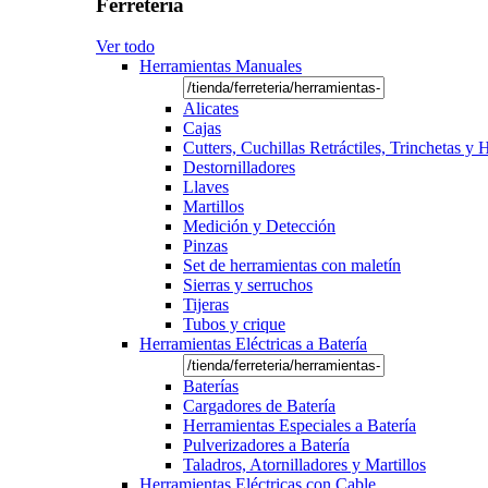
Ferretería
Ver todo
Herramientas Manuales
Alicates
Cajas
Cutters, Cuchillas Retráctiles, Trinchetas y
Destornilladores
Llaves
Martillos
Medición y Detección
Pinzas
Set de herramientas con maletín
Sierras y serruchos
Tijeras
Tubos y crique
Herramientas Eléctricas a Batería
Baterías
Cargadores de Batería
Herramientas Especiales a Batería
Pulverizadores a Batería
Taladros, Atornilladores y Martillos
Herramientas Eléctricas con Cable