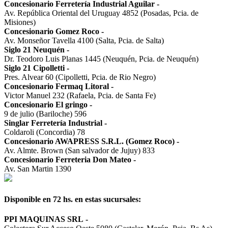
Concesionario Ferretería Industrial Aguilar
-
Av. República Oriental del Uruguay 4852 (Posadas, Pcia. de
Misiones)
Concesionario Gomez Roco
-
Av. Monseñor Tavella 4100 (Salta, Pcia. de Salta)
Siglo 21 Neuquén
-
Dr. Teodoro Luis Planas 1445 (Neuquén, Pcia. de Neuquén)
Siglo 21 Cipolletti
-
Pres. Alvear 60 (Cipolletti, Pcia. de Rio Negro)
Concesionario Fermaq Litoral
-
Victor Manuel 232 (Rafaela, Pcia. de Santa Fe)
Concesionario El gringo
-
9 de julio (Bariloche) 596
Singlar Ferretería Industrial
-
Coldaroli (Concordia) 78
Concesionario AWAPRESS S.R.L. (Gomez Roco)
-
Av. Almte. Brown (San salvador de Jujuy) 833
Concesionario Ferreteria Don Mateo
-
Av. San Martin 1390
Disponible en 72 hs. en estas sucursales:
PPI MAQUINAS SRL
-