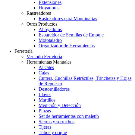
Extensiones
Hoyadoras
Rastreadores
Rastreadores para Maquinarias
Otros Productos
Ahoyadoras
Esparcidor de Semillas de Empuje
Mototaladro
Organizador de Herramientas
Ferretería
Ver todo Ferretería
Herramientas Manuales
Alicates
Cajas
Cutters, Cuchillas Retráctiles, Trinchetas y Hojas
de Repuesto
Destornilladores
Llaves
Martillos
Medición y Detección
Pinzas
Set de herramientas con maletín
Sierras y serruchos
Tijeras
Tubos y crique