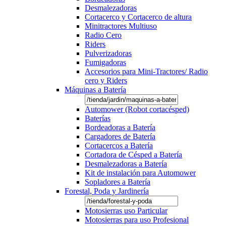
Desmalezadoras
Cortacerco y Cortacerco de altura
Minitractores Multiuso
Radio Cero
Riders
Pulverizadoras
Fumigadoras
Accesorios para Mini-Tractores/ Radio
cero y Riders
Máquinas a Batería
Automower (Robot cortacésped)
Baterías
Bordeadoras a Batería
Cargadores de Batería
Cortacercos a Batería
Cortadora de Césped a Batería
Desmalezadoras a Batería
Kit de instalación para Automower
Sopladores a Batería
Forestal, Poda y Jardinería
Motosierras uso Particular
Motosierras para uso Profesional