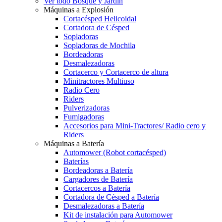
Ver todo Bosque y Jardín
Máquinas a Explosión
Cortacésped Helicoidal
Cortadora de Césped
Sopladoras
Sopladoras de Mochila
Bordeadoras
Desmalezadoras
Cortacerco y Cortacerco de altura
Minitractores Multiuso
Radio Cero
Riders
Pulverizadoras
Fumigadoras
Accesorios para Mini-Tractores/ Radio cero y
Riders
Máquinas a Batería
Automower (Robot cortacésped)
Baterías
Bordeadoras a Batería
Cargadores de Batería
Cortacercos a Batería
Cortadora de Césped a Batería
Desmalezadoras a Batería
Kit de instalación para Automower