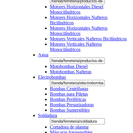
Motores Horizontales Diesel
Monocilíndricos
Motores Horizontales Nafteros
Bicilíndricos
Motores Horizontales Nafteros
Monocilíndricos
Motores Verticales Nafteros Bicilíndricos
Motores Verticales Nafteros
Monocilíndricos
Agua
Motobombas Diesel
Motobombas Nafteras
Electrobombas
Bombas Centrífugas
Bombas para Piletas
Bombas Periféricas
Bombas Presurizadoras
Bombas Sumergibles
Soldadura
Cortadora de plasma
Máscaras fotosensibles