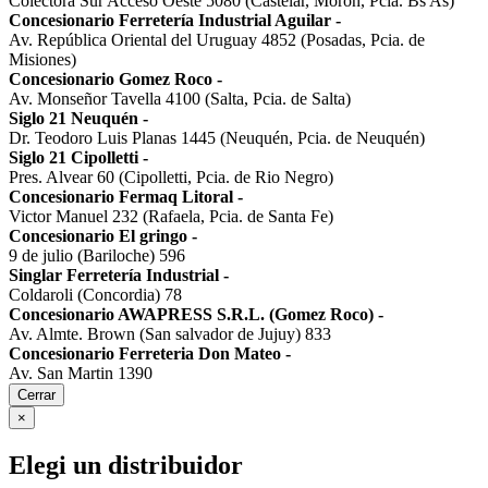
Colectora Sur Acceso Oeste 5080 (Castelar, Morón, Pcia. Bs As)
Concesionario Ferretería Industrial Aguilar
-
Av. República Oriental del Uruguay 4852 (Posadas, Pcia. de
Misiones)
Concesionario Gomez Roco
-
Av. Monseñor Tavella 4100 (Salta, Pcia. de Salta)
Siglo 21 Neuquén
-
Dr. Teodoro Luis Planas 1445 (Neuquén, Pcia. de Neuquén)
Siglo 21 Cipolletti
-
Pres. Alvear 60 (Cipolletti, Pcia. de Rio Negro)
Concesionario Fermaq Litoral
-
Victor Manuel 232 (Rafaela, Pcia. de Santa Fe)
Concesionario El gringo
-
9 de julio (Bariloche) 596
Singlar Ferretería Industrial
-
Coldaroli (Concordia) 78
Concesionario AWAPRESS S.R.L. (Gomez Roco)
-
Av. Almte. Brown (San salvador de Jujuy) 833
Concesionario Ferreteria Don Mateo
-
Av. San Martin 1390
Cerrar
×
Elegi un distribuidor