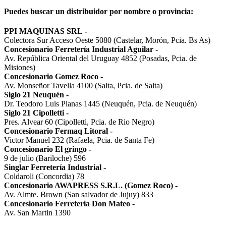
Puedes buscar un distribuidor por nombre o provincia:
PPI MAQUINAS SRL
-
Colectora Sur Acceso Oeste 5080 (Castelar, Morón, Pcia. Bs As)
Concesionario Ferretería Industrial Aguilar
-
Av. República Oriental del Uruguay 4852 (Posadas, Pcia. de
Misiones)
Concesionario Gomez Roco
-
Av. Monseñor Tavella 4100 (Salta, Pcia. de Salta)
Siglo 21 Neuquén
-
Dr. Teodoro Luis Planas 1445 (Neuquén, Pcia. de Neuquén)
Siglo 21 Cipolletti
-
Pres. Alvear 60 (Cipolletti, Pcia. de Rio Negro)
Concesionario Fermaq Litoral
-
Victor Manuel 232 (Rafaela, Pcia. de Santa Fe)
Concesionario El gringo
-
9 de julio (Bariloche) 596
Singlar Ferretería Industrial
-
Coldaroli (Concordia) 78
Concesionario AWAPRESS S.R.L. (Gomez Roco)
-
Av. Almte. Brown (San salvador de Jujuy) 833
Concesionario Ferreteria Don Mateo
-
Av. San Martin 1390