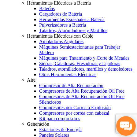
Herramientas Eléctricas a Batería
Baterías
Cargadores de Batería
Herramientas Especiales a Batería
Pulverizadores a Batería
Taladros, Atornilladores y Martillos
Herramientas Eléctricas con Cable
Amoladoras Angulares
Máquinas Semiestacionarias para Trabajar
Madera
Máquinas para Tratamiento y Corte de Metales
Sierras, Caladoras, Fresadoras y Lijadoras
Taladros, atornilladores, martillos y demoledores
Otras Herramientas Eléctricas
Aire
Compresor de Alta Recuperación
Compresores de Alta Recuperación Oil Free
Compresores de Alta Recuperación Oil Free
Silenciosos
Compresores por Correa a Explosión
Compresores por correa con cabezal
Kit para compresores
Generación
Estaciones de Energía
Paneles Solares