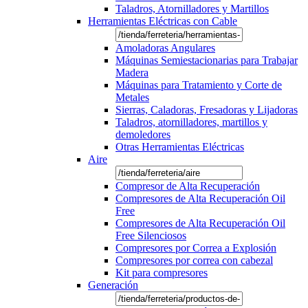
Taladros, Atornilladores y Martillos
Herramientas Eléctricas con Cable
Amoladoras Angulares
Máquinas Semiestacionarias para Trabajar
Madera
Máquinas para Tratamiento y Corte de
Metales
Sierras, Caladoras, Fresadoras y Lijadoras
Taladros, atornilladores, martillos y
demoledores
Otras Herramientas Eléctricas
Aire
Compresor de Alta Recuperación
Compresores de Alta Recuperación Oil
Free
Compresores de Alta Recuperación Oil
Free Silenciosos
Compresores por Correa a Explosión
Compresores por correa con cabezal
Kit para compresores
Generación