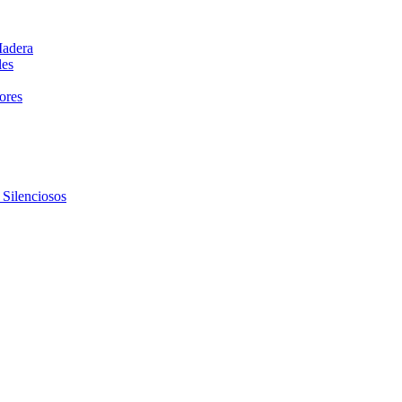
Madera
les
dores
 Silenciosos