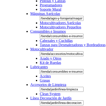
Pistolas y Lanzas
Programadores
Soporte Mural
Máquinas Agrícolas
Motocultivadores Agrícolas
Motocultivadores Pequeños
Consumibles e Insumos
Cabezales y Cuchillas
Tanzas para Desmalezadoras y Bordeadoras
Motocultivador
Arado y Otros
Kit de Ruedas
Lubricantes
Aceites
Grasas
Accesorios de Limpieza
Clean System
Línea Decoración de Jardín