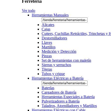
Ferretería
Ver todo
Herramientas Manuales
Alicates
Cajas
Cutters, Cuchillas Retráctiles, Trinchetas y
Destornilladores
Llaves
Martillos
Medición y Detección
Pinzas
Set de herramientas con maletín
Sierras y serruchos
Tijeras
Tubos y crique
Herramientas Eléctricas a Batería
Baterías
Cargadores de Batería
Herramientas Especiales a Batería
Pulverizadores a Batería
Taladros, Atornilladores y Martillos
Herramientas Eléctricas con Cable