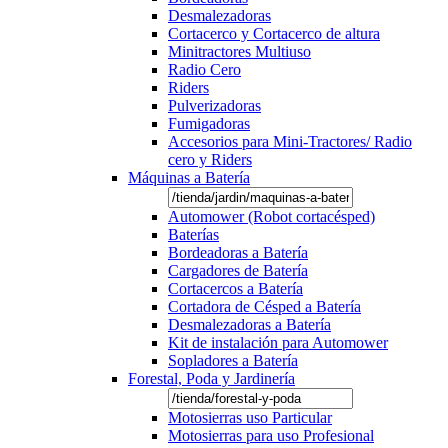
Desmalezadoras
Cortacerco y Cortacerco de altura
Minitractores Multiuso
Radio Cero
Riders
Pulverizadoras
Fumigadoras
Accesorios para Mini-Tractores/ Radio
cero y Riders
Máquinas a Batería
Automower (Robot cortacésped)
Baterías
Bordeadoras a Batería
Cargadores de Batería
Cortacercos a Batería
Cortadora de Césped a Batería
Desmalezadoras a Batería
Kit de instalación para Automower
Sopladores a Batería
Forestal, Poda y Jardinería
Motosierras uso Particular
Motosierras para uso Profesional