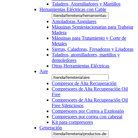
Taladros, Atornilladores y Martillos
Herramientas Eléctricas con Cable
Amoladoras Angulares
Máquinas Semiestacionarias para Trabajar
Madera
Máquinas para Tratamiento y Corte de
Metales
Sierras, Caladoras, Fresadoras y Lijadoras
Taladros, atornilladores, martillos y
demoledores
Otras Herramientas Eléctricas
Aire
Compresor de Alta Recuperación
Compresores de Alta Recuperación Oil
Free
Compresores de Alta Recuperación Oil
Free Silenciosos
Compresores por Correa a Explosión
Compresores por correa con cabezal
Kit para compresores
Generación