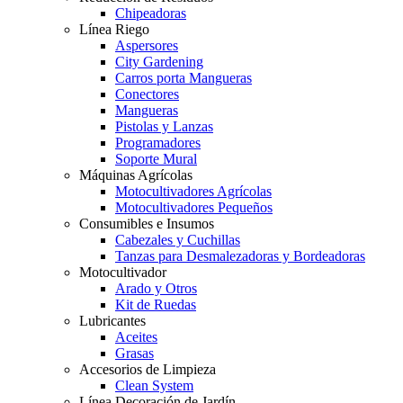
Chipeadoras
Línea Riego
Aspersores
City Gardening
Carros porta Mangueras
Conectores
Mangueras
Pistolas y Lanzas
Programadores
Soporte Mural
Máquinas Agrícolas
Motocultivadores Agrícolas
Motocultivadores Pequeños
Consumibles e Insumos
Cabezales y Cuchillas
Tanzas para Desmalezadoras y Bordeadoras
Motocultivador
Arado y Otros
Kit de Ruedas
Lubricantes
Aceites
Grasas
Accesorios de Limpieza
Clean System
Línea Decoración de Jardín