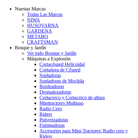
Nuestas Marcas
Todas Las Marcas
NIWA
HUSQVARNA
GARDENA
METABO
CRAFTSMAN
Bosque y Jardín
Ver todo Bosque y Jardín
Máquinas a Explosión
Cortacésped Helicoidal
Cortadora de Césped
Sopladoras
Sopladoras de Mochila
Bordeadoras
Desmalezadoras
Cortacerco y Cortacerco de altura
Minitractores Multiuso
Radio Cero
Riders
Pulverizadoras
Fumigadoras
Accesorios para Mini-Tractores/ Radio cero y
Riders