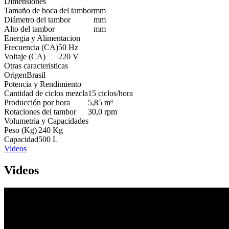
Dimensiones
Tamaño de boca del tambor
mm
Diámetro del tambor
mm
Alto del tambor
mm
Energia y Alimentacion
Frecuencia (CA)
50 Hz
Voltaje (CA)
220 V
Otras caracteristicas
Origen
Brasil
Potencia y Rendimiento
Cantidad de ciclos mezcla
15 ciclos/hora
Producción por hora
5,85 m³
Rotaciones del tambor
30,0 rpm
Volumetria y Capacidades
Peso (Kg)
240 Kg
Capacidad
500 L
Videos
Videos