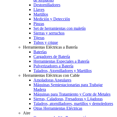
de Repuesto
Destornilladores
Llaves
Martillos
Medición y Detección
Pinzas
Set de herramientas con maletín
Sierras y serruchos
Tijeras
Tubos y crique
Herramientas Eléctricas a Batería
Baterías
Cargadores de Batería
Herramientas Especiales a Batería
Pulverizadores a Batería
Taladros, Atornilladores y Martillos
Herramientas Eléctricas con Cable
Amoladoras Angulares
Máquinas Semiestacionarias para Trabajar
Madera
Máquinas para Tratamiento y Corte de Metales
Sierras, Caladoras, Fresadoras y Lijadoras
Taladros, atornilladores, martillos y demoledores
Otras Herramientas Eléctricas
Aire