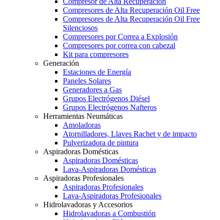
Compresor de Alta Recuperación
Compresores de Alta Recuperación Oil Free
Compresores de Alta Recuperación Oil Free
Silenciosos
Compresores por Correa a Explosión
Compresores por correa con cabezal
Kit para compresores
Generación
Estaciones de Energía
Paneles Solares
Generadores a Gas
Grupos Electrógenos Diésel
Grupos Electrógenos Nafteros
Herramientas Neumáticas
Amoladoras
Atornilladores, Llaves Rachet y de impacto
Pulverizadora de pintura
Aspiradoras Domésticas
Aspiradoras Domésticas
Lava-Aspiradoras Domésticas
Aspiradoras Profesionales
Aspiradoras Profesionales
Lava-Aspiradoras Profesionales
Hidrolavadoras y Accesorios
Hidrolavadoras a Combustión