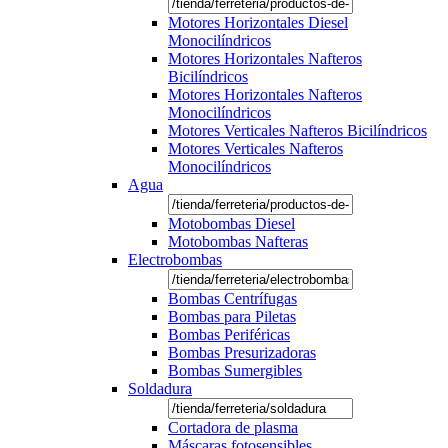
Motores Horizontales Diesel
Monocilíndricos
Motores Horizontales Nafteros
Bicilíndricos
Motores Horizontales Nafteros
Monocilíndricos
Motores Verticales Nafteros Bicilíndricos
Motores Verticales Nafteros
Monocilíndricos
Agua
Motobombas Diesel
Motobombas Nafteras
Electrobombas
Bombas Centrífugas
Bombas para Piletas
Bombas Periféricas
Bombas Presurizadoras
Bombas Sumergibles
Soldadura
Cortadora de plasma
Máscaras fotosensibles