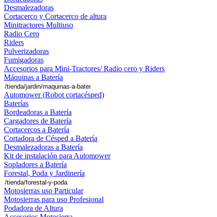
Desmalezadoras
Cortacerco y Cortacerco de altura
Minitractores Multiuso
Radio Cero
Riders
Pulverizadoras
Fumigadoras
Accesorios para Mini-Tractores/ Radio cero y Riders
Máquinas a Batería
Automower (Robot cortacésped)
Baterías
Bordeadoras a Batería
Cargadores de Batería
Cortacercos a Batería
Cortadora de Césped a Batería
Desmalezadoras a Batería
Kit de instalación para Automower
Sopladores a Batería
Forestal, Poda y Jardinería
Motosierras uso Particular
Motosierras para uso Profesional
Podadora de Altura
Accesorios Motosierra