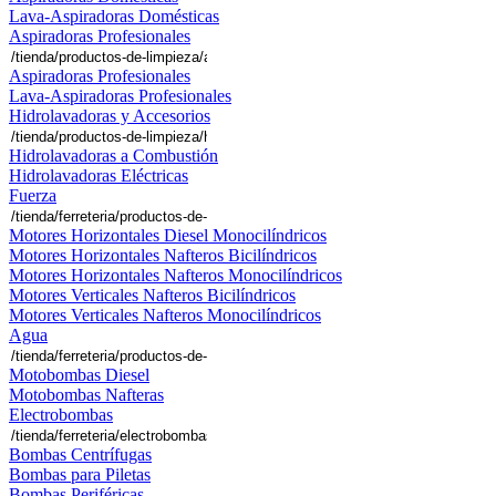
Lava-Aspiradoras Domésticas
Aspiradoras Profesionales
Aspiradoras Profesionales
Lava-Aspiradoras Profesionales
Hidrolavadoras y Accesorios
Hidrolavadoras a Combustión
Hidrolavadoras Eléctricas
Fuerza
Motores Horizontales Diesel Monocilíndricos
Motores Horizontales Nafteros Bicilíndricos
Motores Horizontales Nafteros Monocilíndricos
Motores Verticales Nafteros Bicilíndricos
Motores Verticales Nafteros Monocilíndricos
Agua
Motobombas Diesel
Motobombas Nafteras
Electrobombas
Bombas Centrífugas
Bombas para Piletas
Bombas Periféricas