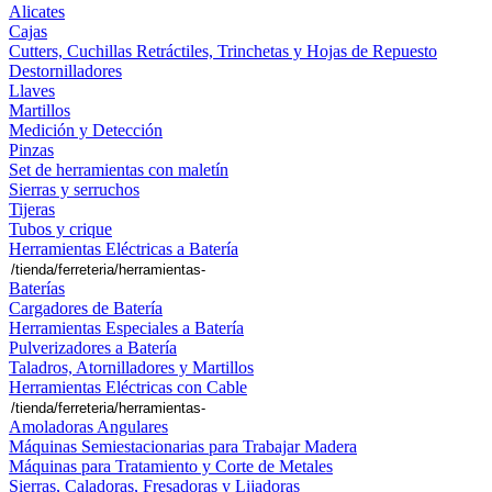
Alicates
Cajas
Cutters, Cuchillas Retráctiles, Trinchetas y Hojas de Repuesto
Destornilladores
Llaves
Martillos
Medición y Detección
Pinzas
Set de herramientas con maletín
Sierras y serruchos
Tijeras
Tubos y crique
Herramientas Eléctricas a Batería
Baterías
Cargadores de Batería
Herramientas Especiales a Batería
Pulverizadores a Batería
Taladros, Atornilladores y Martillos
Herramientas Eléctricas con Cable
Amoladoras Angulares
Máquinas Semiestacionarias para Trabajar Madera
Máquinas para Tratamiento y Corte de Metales
Sierras, Caladoras, Fresadoras y Lijadoras