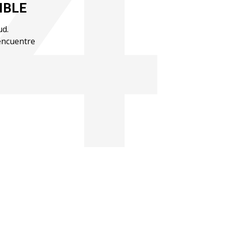
IBLE
ud.
 encuentre