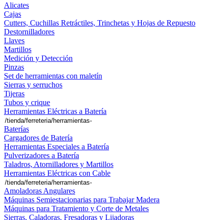
Alicates
Cajas
Cutters, Cuchillas Retráctiles, Trinchetas y Hojas de Repuesto
Destornilladores
Llaves
Martillos
Medición y Detección
Pinzas
Set de herramientas con maletín
Sierras y serruchos
Tijeras
Tubos y crique
Herramientas Eléctricas a Batería
Baterías
Cargadores de Batería
Herramientas Especiales a Batería
Pulverizadores a Batería
Taladros, Atornilladores y Martillos
Herramientas Eléctricas con Cable
Amoladoras Angulares
Máquinas Semiestacionarias para Trabajar Madera
Máquinas para Tratamiento y Corte de Metales
Sierras, Caladoras, Fresadoras y Lijadoras