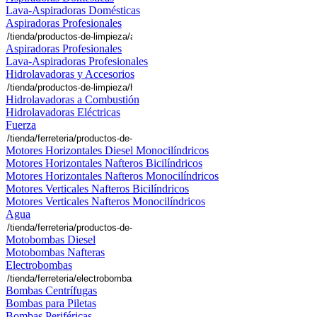
Lava-Aspiradoras Domésticas
Aspiradoras Profesionales
Aspiradoras Profesionales
Lava-Aspiradoras Profesionales
Hidrolavadoras y Accesorios
Hidrolavadoras a Combustión
Hidrolavadoras Eléctricas
Fuerza
Motores Horizontales Diesel Monocilíndricos
Motores Horizontales Nafteros Bicilíndricos
Motores Horizontales Nafteros Monocilíndricos
Motores Verticales Nafteros Bicilíndricos
Motores Verticales Nafteros Monocilíndricos
Agua
Motobombas Diesel
Motobombas Nafteras
Electrobombas
Bombas Centrífugas
Bombas para Piletas
Bombas Periféricas