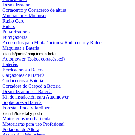
Desmalezadoras
Cortacerco y Cortacerco de altura
Minitractores Multiuso
Radio Cero
Riders
Pulverizadoras
Fumigadoras
Accesorios para Mini-Tractores/ Radio cero y Riders
Máquinas a Batería
Automower (Robot cortacésped)
Baterías
Bordeadoras a Batería
Cargadores de Batería
Cortacercos a Batería
Cortadora de Césped a Batería
Desmalezadoras a Batería
Kit de instalación para Automower
Sopladores a Batería
Forestal, Poda y Jardinería
Motosierras uso Particular
Motosierras para uso Profesional
Podadora de Altura
Accesorios Motosierra