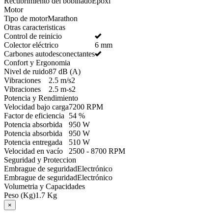
Recubrimiento del bobinado
Epoxi
Motor
Tipo de motor
Marathon
Otras caracteristicas
Control de reinicio
Colector eléctrico
6 mm
Carbones autodesconectantes
Confort y Ergonomia
Nivel de ruido
87 dB (A)
Vibraciones
2.5 m/s2
Vibraciones
2.5 m-s2
Potencia y Rendimiento
Velocidad bajo carga
7200 RPM
Factor de eficiencia
54 %
Potencia absorbida
950 W
Potencia absorbida
950 W
Potencia entregada
510 W
Velocidad en vacío
2500 - 8700 RPM
Seguridad y Proteccion
Embrague de seguridad
Electrónico
Embrague de seguridad
Electrónico
Volumetria y Capacidades
Peso (Kg)
1.7 Kg
×