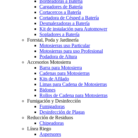
Bordeadoras a Batería
Cargadores de Batería
Cortacercos a Batería
Cortadora de Césped a Batería
Desmalezadoras a Batería
Kit de instalación para Automower
Sopladores a Batería
Forestal, Poda y Jardinería
Motosierras uso Particular
Motosierras para uso Profesional
Podadora de Altura
Accesorios Motosierra
Barra para Motosierra
Cadenas para Motosierras
Kits de Afilado
Limas para Cadena de Motosierras
Bidones
Rollos de Cadena para Motosierras
Fumigación y Desinfección
Fumigadoras
Desinfección de Plagas
Reducción de Residuos
Chipeadoras
Línea Riego
Aspersores