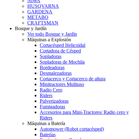
NIWA
HUSQVARNA
GARDENA
METABO
CRAFTSMAN
Bosque y Jardín
Ver todo Bosque y Jardín
Máquinas a Explosión
Cortacésped Helicoidal
Cortadora de Césped
Sopladoras
Sopladoras de Mochila
Bordeadoras
Desmalezadoras
Cortacerco y Cortacerco de altura
Minitractores Multiuso
Radio Cero
Riders
Pulverizadoras
Fumigadoras
Accesorios para Mini-Tractores/ Radio cero y
Riders
Máquinas a Batería
Automower (Robot cortacésped)
Baterías