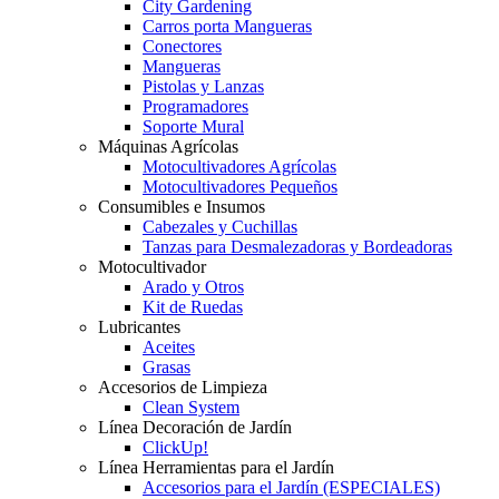
City Gardening
Carros porta Mangueras
Conectores
Mangueras
Pistolas y Lanzas
Programadores
Soporte Mural
Máquinas Agrícolas
Motocultivadores Agrícolas
Motocultivadores Pequeños
Consumibles e Insumos
Cabezales y Cuchillas
Tanzas para Desmalezadoras y Bordeadoras
Motocultivador
Arado y Otros
Kit de Ruedas
Lubricantes
Aceites
Grasas
Accesorios de Limpieza
Clean System
Línea Decoración de Jardín
ClickUp!
Línea Herramientas para el Jardín
Accesorios para el Jardín (ESPECIALES)