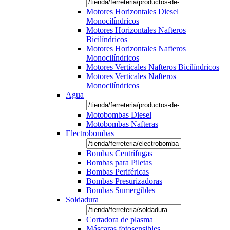
Motores Horizontales Diesel
Monocilíndricos
Motores Horizontales Nafteros
Bicilíndricos
Motores Horizontales Nafteros
Monocilíndricos
Motores Verticales Nafteros Bicilíndricos
Motores Verticales Nafteros
Monocilíndricos
Agua
Motobombas Diesel
Motobombas Nafteras
Electrobombas
Bombas Centrífugas
Bombas para Piletas
Bombas Periféricas
Bombas Presurizadoras
Bombas Sumergibles
Soldadura
Cortadora de plasma
Máscaras fotosensibles