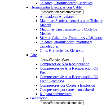
Taladros, Atornilladores y Martillos
Herramientas Eléctricas con Cable
Amoladoras Angulares
Máquinas Semiestacionarias para Trabajar
Madera
Máquinas para Tratamiento y Corte de
Metales
Sierras, Caladoras, Fresadoras y Lijadoras
Taladros, atornilladores, martillos y
demoledores
Otras Herramientas Eléctricas
Aire
Compresor de Alta Recuperación
Compresores de Alta Recuperación Oil
Free
Compresores de Alta Recuperación Oil
Free Silenciosos
Compresores por Correa a Explosión
Compresores por correa con cabezal
Kit para compresores
Generación