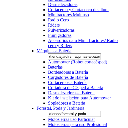
Desmalezadoras
Cortacerco y Cortacerco de altura
Minitractores Multiuso
Radio Cero
Riders
Pulverizadoras
Fumigadoras
Accesorios para Mini-Tractores/ Radio
cero y Riders
Máquinas a Batería
Automower (Robot cortacésped)
Baterías
Bordeadoras a Batería
Cargadores de Batería
Cortacercos a Batería
Cortadora de Césped a Batería
Desmalezadoras a Batería
Kit de instalación para Automower
Sopladores a Batería
Forestal, Poda y Jardinería
Motosierras uso Particular
Motosierras para uso Profesional