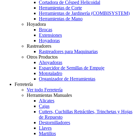
Cortadora de Césped Helicoidal
Herramientas de Corte
Herramientas de Jardinería (COMBISYSTEM)
Herramientas de Mano
Hoyadora
Brocas
Extensiones
Hoyadoras
Rastreadores
Rastreadores para Maquinarias
Otros Productos
Ahoyadoras
Esparcidor de Semillas de Empuje
Mototaladro
Organizador de Herramientas
Ferretería
Ver todo Ferretería
Herramientas Manuales
Alicates
Cajas
Cutters, Cuchillas Retráctiles, Trinchetas y Hojas
de Repuesto
Destornilladores
Llaves
Martillos