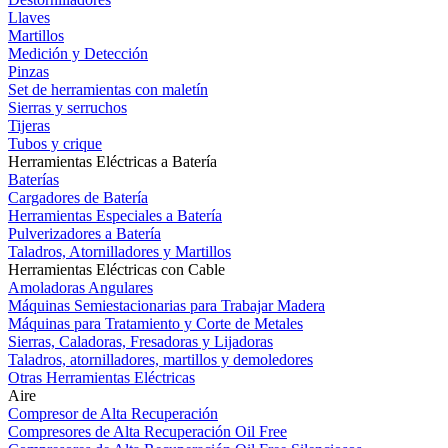
Llaves
Martillos
Medición y Detección
Pinzas
Set de herramientas con maletín
Sierras y serruchos
Tijeras
Tubos y crique
Herramientas Eléctricas a Batería
Baterías
Cargadores de Batería
Herramientas Especiales a Batería
Pulverizadores a Batería
Taladros, Atornilladores y Martillos
Herramientas Eléctricas con Cable
Amoladoras Angulares
Máquinas Semiestacionarias para Trabajar Madera
Máquinas para Tratamiento y Corte de Metales
Sierras, Caladoras, Fresadoras y Lijadoras
Taladros, atornilladores, martillos y demoledores
Otras Herramientas Eléctricas
Aire
Compresor de Alta Recuperación
Compresores de Alta Recuperación Oil Free