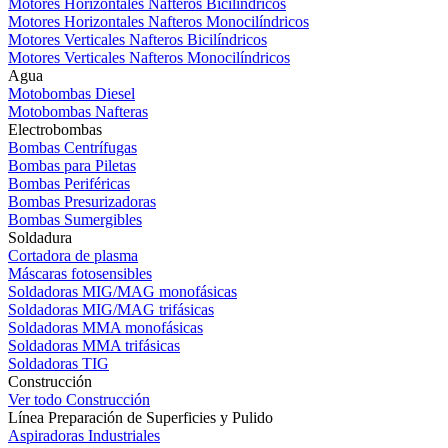
Motores Horizontales Nafteros Bicilíndricos
Motores Horizontales Nafteros Monocilíndricos
Motores Verticales Nafteros Bicilíndricos
Motores Verticales Nafteros Monocilíndricos
Agua
Motobombas Diesel
Motobombas Nafteras
Electrobombas
Bombas Centrífugas
Bombas para Piletas
Bombas Periféricas
Bombas Presurizadoras
Bombas Sumergibles
Soldadura
Cortadora de plasma
Máscaras fotosensibles
Soldadoras MIG/MAG monofásicas
Soldadoras MIG/MAG trifásicas
Soldadoras MMA monofásicas
Soldadoras MMA trifásicas
Soldadoras TIG
Construcción
Ver todo Construcción
Línea Preparación de Superficies y Pulido
Aspiradoras Industriales