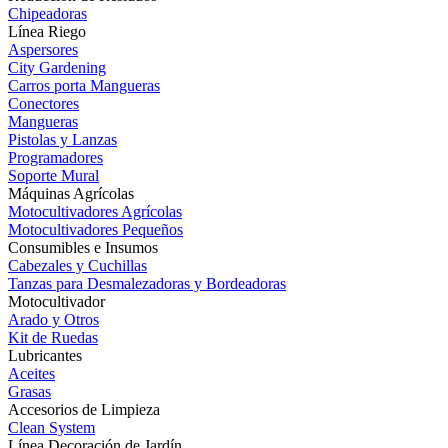
Chipeadoras
Línea Riego
Aspersores
City Gardening
Carros porta Mangueras
Conectores
Mangueras
Pistolas y Lanzas
Programadores
Soporte Mural
Máquinas Agrícolas
Motocultivadores Agrícolas
Motocultivadores Pequeños
Consumibles e Insumos
Cabezales y Cuchillas
Tanzas para Desmalezadoras y Bordeadoras
Motocultivador
Arado y Otros
Kit de Ruedas
Lubricantes
Aceites
Grasas
Accesorios de Limpieza
Clean System
Línea Decoración de Jardín