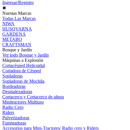
Ingresar/Registro
✖
Nuestas Marcas
Todas Las Marcas
NIWA
HUSQVARNA
GARDENA
METABO
CRAFTSMAN
Bosque y Jardín
Ver todo Bosque y Jardín
Máquinas a Explosión
Cortacésped Helicoidal
Cortadora de Césped
Sopladoras
Sopladoras de Mochila
Bordeadoras
Desmalezadoras
Cortacerco y Cortacerco de altura
Minitractores Multiuso
Radio Cero
Riders
Pulverizadoras
Fumigadoras
Accesorios para Mini-Tractores/ Radio cero y Riders