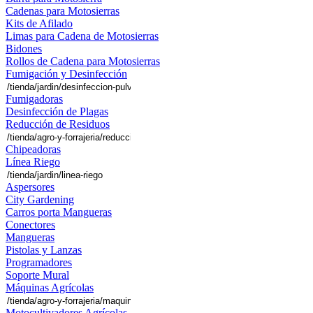
Cadenas para Motosierras
Kits de Afilado
Limas para Cadena de Motosierras
Bidones
Rollos de Cadena para Motosierras
Fumigación y Desinfección
Fumigadoras
Desinfección de Plagas
Reducción de Residuos
Chipeadoras
Línea Riego
Aspersores
City Gardening
Carros porta Mangueras
Conectores
Mangueras
Pistolas y Lanzas
Programadores
Soporte Mural
Máquinas Agrícolas
Motocultivadores Agrícolas