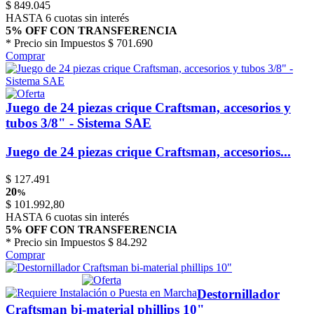
$
849.045
HASTA 6 cuotas sin interés
5% OFF CON TRANSFERENCIA
* Precio sin Impuestos
$ 701.690
Comprar
Juego de 24 piezas crique Craftsman, accesorios y
tubos 3/8" - Sistema SAE
Juego de 24 piezas crique Craftsman, accesorios...
$
127.491
20
%
$
101.992,80
HASTA 6 cuotas sin interés
5% OFF CON TRANSFERENCIA
* Precio sin Impuestos
$ 84.292
Comprar
Destornillador
Craftsman bi-material phillips 10"