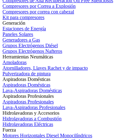
Compresores de Alta Recuperación Oil Free Silenciosos
Compresores por Correa a Explosión
Compresores por correa con cabezal
Kit para compresores
Generación
Estaciones de Energía
Paneles Solares
Generadores a Gas
Grupos Electrógenos Diésel
Grupos Electrógenos Nafteros
Herramientas Neumáticas
Amoladoras
Atornilladores, Llaves Rachet y de impacto
Pulverizadora de pintura
Aspiradoras Domésticas
Aspiradoras Domésticas
Lava-Aspiradoras Domésticas
Aspiradoras Profesionales
Aspiradoras Profesionales
Lava-Aspiradoras Profesionales
Hidrolavadoras y Accesorios
Hidrolavadoras a Combustión
Hidrolavadoras Eléctricas
Fuerza
Motores Horizontales Diesel Monocilíndricos