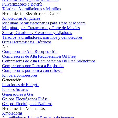
Pulverizadores a Batería
Taladros, Atornilladores y Martillos
Herramientas Eléctricas con Cable
Amoladoras Angulares
Máquinas Semiestacionarias para Trabajar Madera
Máquinas para Tratamiento y Corte de Metales
Sierras, Caladoras, Fresadoras y Lijadoras
Taladros, atornilladores, martillos y demoledores
Otras Herramientas Eléctricas
Aire
Compresor de Alta Recuperación
Compresores de Alta Recuperación Oil Free
Compresores de Alta Recuperación Oil Free Silenciosos
Compresores por Correa a Explosión
Compresores por correa con cabezal
Kit para compresores
Generación
Estaciones de Energía
Paneles Solares
Generadores a Gas
Grupos Electrógenos Diésel
Grupos Electrógenos Nafteros
Herramientas Neumáticas
Amoladoras
Atornilladores, Llaves Rachet y de impacto