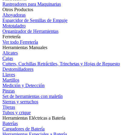
Rastreadores para Maquinarias
Otros Productos
Ahoyadoras
Esparcidor de Semillas de Empuje
Mototaladro
Organizador de Herramientas
Ferretería
Ver todo Ferretería
Herramientas Manuales
Alicates
Cajas
Cutters, Cuchillas Retráctiles, Trinchetas y Hojas de Repuesto
Destornilladores
Llaves
Martillos
Medición y Detección
Pinzas
Set de herramientas con maletín
Sierras y serruchos
Tijeras
Tubos y crique
Herramientas Eléctricas a Batería
Baterías
Cargadores de Batería
Herramientas Especiales a Batería