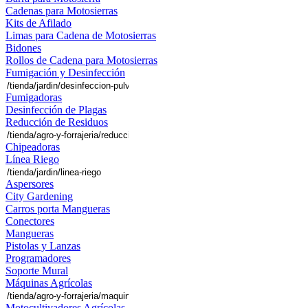
Cadenas para Motosierras
Kits de Afilado
Limas para Cadena de Motosierras
Bidones
Rollos de Cadena para Motosierras
Fumigación y Desinfección
Fumigadoras
Desinfección de Plagas
Reducción de Residuos
Chipeadoras
Línea Riego
Aspersores
City Gardening
Carros porta Mangueras
Conectores
Mangueras
Pistolas y Lanzas
Programadores
Soporte Mural
Máquinas Agrícolas
Motocultivadores Agrícolas