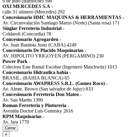
9 de julio (Bariloche) 596
OXI MERCEDES S.A
-
calle 31 número (Mercedes) 292
Concesionario HMC MAQUINAS & HERRAMIENTAS
-
Av. Circunvalación Santiago Marzo (Norte) (Santa rosa) 171
Singlar Ferretería Industrial
-
Coldaroli (Concordia) 78
Concesionario Agrogarden
-
Av. Juan Bautista Justo (CABA) 4249
Concesionario De Placido Maquinarias
-
AV. HIPOLITO YRIGOYEN (PERGAMINO) 230
Power Park
-
Colectora Este Ramal Escobar (Ingeniero Maschwitz) 1015
Concesionario Hidraulica bahia
-
BRASIL, (BAHIA BLANCA) 65
Concesionario AWAPRESS S.R.L. (Gomez Roco)
-
Av. Almte. Brown (San salvador de Jujuy) 833
Concesionario Ferreteria Don Mateo
-
Av. San Martin 1390
Roman Ferreteria y Pintureria
-
Avenida Doctor Luis Gutnisky 2616
RPM Maquinarias
-
Av. Jara 1770
Cerrar
×