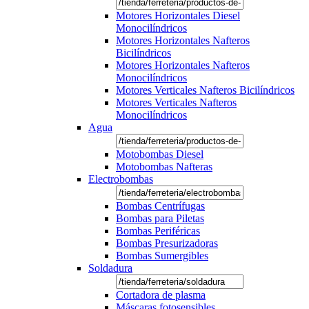
Motores Horizontales Diesel
Monocilíndricos
Motores Horizontales Nafteros
Bicilíndricos
Motores Horizontales Nafteros
Monocilíndricos
Motores Verticales Nafteros Bicilíndricos
Motores Verticales Nafteros
Monocilíndricos
Agua
Motobombas Diesel
Motobombas Nafteras
Electrobombas
Bombas Centrífugas
Bombas para Piletas
Bombas Periféricas
Bombas Presurizadoras
Bombas Sumergibles
Soldadura
Cortadora de plasma
Máscaras fotosensibles