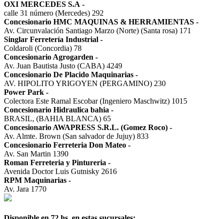
OXI MERCEDES S.A
-
calle 31 número (Mercedes) 292
Concesionario HMC MAQUINAS & HERRAMIENTAS
-
Av. Circunvalación Santiago Marzo (Norte) (Santa rosa) 171
Singlar Ferretería Industrial
-
Coldaroli (Concordia) 78
Concesionario Agrogarden
-
Av. Juan Bautista Justo (CABA) 4249
Concesionario De Placido Maquinarias
-
AV. HIPOLITO YRIGOYEN (PERGAMINO) 230
Power Park
-
Colectora Este Ramal Escobar (Ingeniero Maschwitz) 1015
Concesionario Hidraulica bahia
-
BRASIL, (BAHIA BLANCA) 65
Concesionario AWAPRESS S.R.L. (Gomez Roco)
-
Av. Almte. Brown (San salvador de Jujuy) 833
Concesionario Ferreteria Don Mateo
-
Av. San Martin 1390
Roman Ferreteria y Pintureria
-
Avenida Doctor Luis Gutnisky 2616
RPM Maquinarias
-
Av. Jara 1770
Disponible en 72 hs. en estas sucursales: