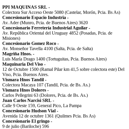
PPI MAQUINAS SRL
-
Colectora Sur Acceso Oeste 5080 (Castelar, Morón, Pcia. Bs As)
Concesionario Espacio Industria
-
Av. Ader (Munro, Pcia. de Buenos Aires) 3620
Concesionario Ferretería Industrial Aguilar
-
Av. República Oriental del Uruguay 4852 (Posadas, Pcia. de
Misiones)
Concesionario Gomez Roco
-
Av. Monseñor Tavella 4100 (Salta, Pcia. de Salta)
Magriña Hnos.
-
Luis María Drago 1400 (Tortuguitas, Pcia. Buenos Aires)
Maquinaria Del Viso
-
12 de Octubre 1500 (Ramal Pilar km 41,5 sobre colectora este) Del
Viso, Pcia. Buenos Aires.
Vismara Hnos Tandil
-
Colectora Macaya 107 (Tandil, Pcia. de Bs. As.)
Vismara Hnos Dolores
-
Carlos Pellegrini 63 (Dolores, Pcia. de Bs. As.)
Juan Carlos Narcisi SRL
-
Calle 9 Oeste 159, General Pico, La Pampa
Concesionario Hudson Vial
-
Avenida 12 de octubre 1361 (Quilmes Pcia. Bs As)
Concesionario El gringo
-
9 de julio (Bariloche) 596