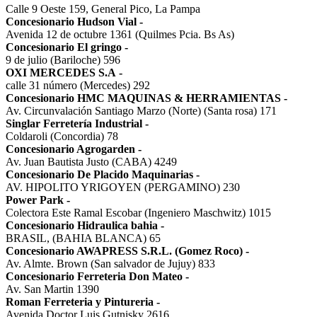
Calle 9 Oeste 159, General Pico, La Pampa
Concesionario Hudson Vial
-
Avenida 12 de octubre 1361 (Quilmes Pcia. Bs As)
Concesionario El gringo
-
9 de julio (Bariloche) 596
OXI MERCEDES S.A
-
calle 31 número (Mercedes) 292
Concesionario HMC MAQUINAS & HERRAMIENTAS
-
Av. Circunvalación Santiago Marzo (Norte) (Santa rosa) 171
Singlar Ferretería Industrial
-
Coldaroli (Concordia) 78
Concesionario Agrogarden
-
Av. Juan Bautista Justo (CABA) 4249
Concesionario De Placido Maquinarias
-
AV. HIPOLITO YRIGOYEN (PERGAMINO) 230
Power Park
-
Colectora Este Ramal Escobar (Ingeniero Maschwitz) 1015
Concesionario Hidraulica bahia
-
BRASIL, (BAHIA BLANCA) 65
Concesionario AWAPRESS S.R.L. (Gomez Roco)
-
Av. Almte. Brown (San salvador de Jujuy) 833
Concesionario Ferreteria Don Mateo
-
Av. San Martin 1390
Roman Ferreteria y Pintureria
-
Avenida Doctor Luis Gutnisky 2616