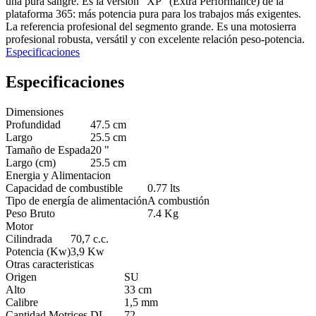
una pura sangre. Es la versión "XP" (Extra Performance) de la
plataforma 365: más potencia pura para los trabajos más exigentes.
La referencia profesional del segmento grande. Es una motosierra
profesional robusta, versátil y con excelente relación peso-potencia.
Especificaciones
Especificaciones
Dimensiones
Profundidad
47.5 cm
Largo
25.5 cm
Tamaño de Espada
20 "
Largo (cm)
25.5 cm
Energia y Alimentacion
Capacidad de combustible
0.77 lts
Tipo de energía de alimentación
A combustión
Peso Bruto
7.4 Kg
Motor
Cilindrada
70,7 c.c.
Potencia (Kw)
3,9 Kw
Otras caracteristicas
Origen
SU
Alto
33 cm
Calibre
1,5 mm
Cantidad Motrices DL
72