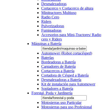
Desmalezadoras
Cortacerco y Cortacerco de altura
Minitractores Multiuso
Radio Cero
Riders
Pulverizadoras
Fumigadoras
Accesorios para Mini-Tractores/ Radio
cero y Riders
Máquinas a Batería
Automower (Robot cortacésped)
Baterías
Bordeadoras a Batería
Cargadores de Batería
Cortacercos a Batería
Cortadora de Césped a Batería
Desmalezadoras a Batería
Kit de instalación para Automower
Sopladores a Batería
Forestal, Poda y Jardinería
Motosierras uso Particular
Motosierras para uso Profesional