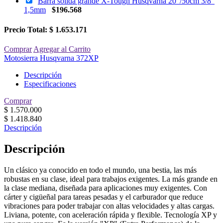
Barra sólida grande X-Tough Husqvarna 20"/50cm 3/8"
1,5mm
$
196.568
Precio Total:
$ 1.653.171
Comprar
Agregar al Carrito
Motosierra Husqvarna 372XP
Descripción
Especificaciones
Comprar
$
1.570.000
$
1.418.840
Descripción
Descripción
Un clásico ya conocido en todo el mundo, una bestia, las más
robustas en su clase, ideal para trabajos exigentes. La más grande en
la clase mediana, diseñada para aplicaciones muy exigentes. Con
cárter y cigüeñal para tareas pesadas y el carburador que reduce
vibraciones para poder trabajar con altas velocidades y altas cargas.
Liviana, potente, con aceleración rápida y flexible. Tecnología XP y