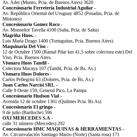
Av. Ader (Munro, Pcia. de Buenos Aires) 3620
Concesionario Ferretería Industrial Aguilar
-
Av. República Oriental del Uruguay 4852 (Posadas, Pcia. de
Misiones)
Concesionario Gomez Roco
-
Av. Monseñor Tavella 4100 (Salta, Pcia. de Salta)
Magriña Hnos.
-
Luis María Drago 1400 (Tortuguitas, Pcia. Buenos Aires)
Maquinaria Del Viso
-
12 de Octubre 1500 (Ramal Pilar km 41,5 sobre colectora este) Del
Viso, Pcia. Buenos Aires.
Vismara Hnos Tandil
-
Colectora Macaya 107 (Tandil, Pcia. de Bs. As.)
Vismara Hnos Dolores
-
Carlos Pellegrini 63 (Dolores, Pcia. de Bs. As.)
Juan Carlos Narcisi SRL
-
Calle 9 Oeste 159, General Pico, La Pampa
Concesionario Hudson Vial
-
Avenida 12 de octubre 1361 (Quilmes Pcia. Bs As)
Concesionario El gringo
-
9 de julio (Bariloche) 596
OXI MERCEDES S.A
-
calle 31 número (Mercedes) 292
Concesionario HMC MAQUINAS & HERRAMIENTAS
-
Av. Circunvalación Santiago Marzo (Norte) (Santa rosa) 171