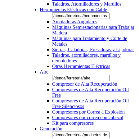
Taladros, Atornilladores y Martillos
Herramientas Eléctricas con Cable
Amoladoras Angulares
Máquinas Semiestacionarias para Trabajar
Madera
Máquinas para Tratamiento y Corte de
Metales
Sierras, Caladoras, Fresadoras y Lijadoras
Taladros, atornilladores, martillos y
demoledores
Otras Herramientas Eléctricas
Aire
Compresor de Alta Recuperación
Compresores de Alta Recuperación Oil
Free
Compresores de Alta Recuperación Oil
Free Silenciosos
Compresores por Correa a Explosión
Compresores por correa con cabezal
Kit para compresores
Generación