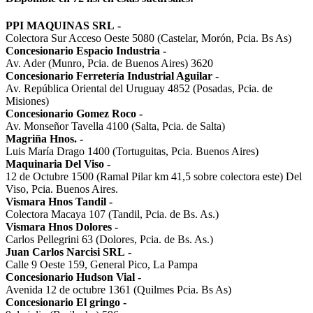
PPI MAQUINAS SRL
-
Colectora Sur Acceso Oeste 5080 (Castelar, Morón, Pcia. Bs As)
Concesionario Espacio Industria
-
Av. Ader (Munro, Pcia. de Buenos Aires) 3620
Concesionario Ferretería Industrial Aguilar
-
Av. República Oriental del Uruguay 4852 (Posadas, Pcia. de
Misiones)
Concesionario Gomez Roco
-
Av. Monseñor Tavella 4100 (Salta, Pcia. de Salta)
Magriña Hnos.
-
Luis María Drago 1400 (Tortuguitas, Pcia. Buenos Aires)
Maquinaria Del Viso
-
12 de Octubre 1500 (Ramal Pilar km 41,5 sobre colectora este) Del
Viso, Pcia. Buenos Aires.
Vismara Hnos Tandil
-
Colectora Macaya 107 (Tandil, Pcia. de Bs. As.)
Vismara Hnos Dolores
-
Carlos Pellegrini 63 (Dolores, Pcia. de Bs. As.)
Juan Carlos Narcisi SRL
-
Calle 9 Oeste 159, General Pico, La Pampa
Concesionario Hudson Vial
-
Avenida 12 de octubre 1361 (Quilmes Pcia. Bs As)
Concesionario El gringo
-