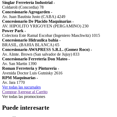
Singlar Ferretería Industrial
-
Coldaroli (Concordia) 78
Concesionario Agrogarden
-
Av. Juan Bautista Justo (CABA) 4249
Concesionario De Placido Maquinarias
-
AV. HIPOLITO YRIGOYEN (PERGAMINO) 230
Power Park
-
Colectora Este Ramal Escobar (Ingeniero Maschwitz) 1015
Concesionario Hidraulica bahia
-
BRASIL, (BAHIA BLANCA) 65
Concesionario AWAPRESS S.R.L. (Gomez Roco)
-
Av. Almte. Brown (San salvador de Jujuy) 833
Concesionario Ferreteria Don Mateo
-
Av. San Martin 1390
Roman Ferreteria y Pintureria
-
Avenida Doctor Luis Gutnisky 2616
RPM Maquinarias
-
Av. Jara 1770
Ver todas las sucursales
Comprar
Agregar al Carrito
Ver todas las promociones
Puede interesarte