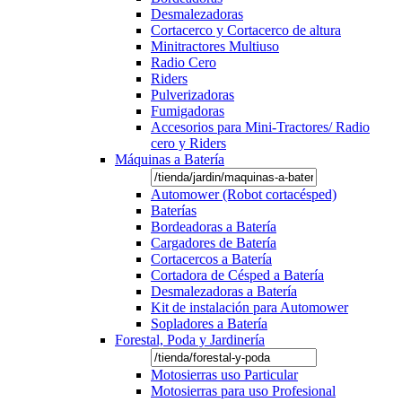
Desmalezadoras
Cortacerco y Cortacerco de altura
Minitractores Multiuso
Radio Cero
Riders
Pulverizadoras
Fumigadoras
Accesorios para Mini-Tractores/ Radio
cero y Riders
Máquinas a Batería
Automower (Robot cortacésped)
Baterías
Bordeadoras a Batería
Cargadores de Batería
Cortacercos a Batería
Cortadora de Césped a Batería
Desmalezadoras a Batería
Kit de instalación para Automower
Sopladores a Batería
Forestal, Poda y Jardinería
Motosierras uso Particular
Motosierras para uso Profesional