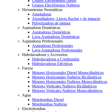
Grupos Electrógenos Diésel
Grupos Electrógenos Nafteros
Herramientas Neumáticas
Amoladoras
Atornilladores, Llaves Rachet y de impacto
Pulverizadora de pintura
Aspiradoras Domésticas
Aspiradoras Domésticas
Lava-Aspiradoras Domésticas
Aspiradoras Profesionales
Aspiradoras Profesionales
Lava-Aspiradoras Profesionales
Hidrolavadoras y Accesorios
Hidrolavadoras a Combustión
Hidrolavadoras Eléctricas
Fuerza
Motores Horizontales Diesel Monocilíndricos
Motores Horizontales Nafteros Bicilíndricos
Motores Horizontales Nafteros Monocilíndricos
Motores Verticales Nafteros Bicilíndricos
Motores Verticales Nafteros Monocilíndricos
Agua
Motobombas Diesel
Motobombas Nafteras
Electrobombas