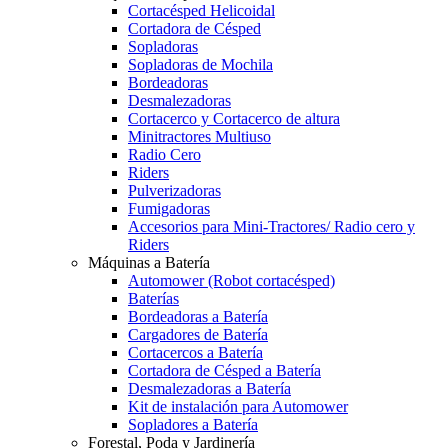
Cortacésped Helicoidal
Cortadora de Césped
Sopladoras
Sopladoras de Mochila
Bordeadoras
Desmalezadoras
Cortacerco y Cortacerco de altura
Minitractores Multiuso
Radio Cero
Riders
Pulverizadoras
Fumigadoras
Accesorios para Mini-Tractores/ Radio cero y
Riders
Máquinas a Batería
Automower (Robot cortacésped)
Baterías
Bordeadoras a Batería
Cargadores de Batería
Cortacercos a Batería
Cortadora de Césped a Batería
Desmalezadoras a Batería
Kit de instalación para Automower
Sopladores a Batería
Forestal, Poda y Jardinería