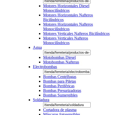
Motores Horizontales Diesel
Monocilíndricos
Motores Horizontales Nafteros
Bicilíndricos
Motores Horizontales Nafteros
Monocilíndricos
Motores Verticales Nafteros Bicilíndricos
Motores Verticales Nafteros
Monocilíndricos
Agua
Motobombas Diesel
Motobombas Nafteras
Electrobombas
Bombas Centrífugas
Bombas para Piletas
Bombas Periféricas
Bombas Presurizadoras
Bombas Sumergibles
Soldadura
Cortadora de plasma
Máscaras fotosensibles