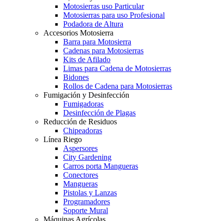
Motosierras uso Particular
Motosierras para uso Profesional
Podadora de Altura
Accesorios Motosierra
Barra para Motosierra
Cadenas para Motosierras
Kits de Afilado
Limas para Cadena de Motosierras
Bidones
Rollos de Cadena para Motosierras
Fumigación y Desinfección
Fumigadoras
Desinfección de Plagas
Reducción de Residuos
Chipeadoras
Línea Riego
Aspersores
City Gardening
Carros porta Mangueras
Conectores
Mangueras
Pistolas y Lanzas
Programadores
Soporte Mural
Máquinas Agrícolas