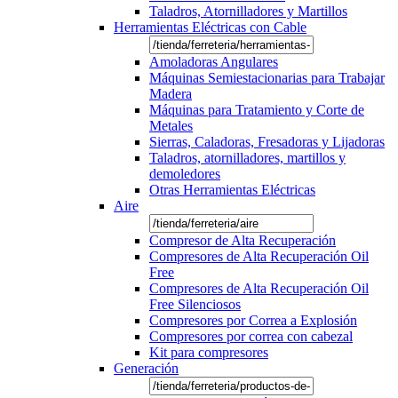
Taladros, Atornilladores y Martillos
Herramientas Eléctricas con Cable
Amoladoras Angulares
Máquinas Semiestacionarias para Trabajar
Madera
Máquinas para Tratamiento y Corte de
Metales
Sierras, Caladoras, Fresadoras y Lijadoras
Taladros, atornilladores, martillos y
demoledores
Otras Herramientas Eléctricas
Aire
Compresor de Alta Recuperación
Compresores de Alta Recuperación Oil
Free
Compresores de Alta Recuperación Oil
Free Silenciosos
Compresores por Correa a Explosión
Compresores por correa con cabezal
Kit para compresores
Generación