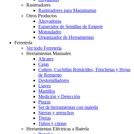
Rastreadores
Rastreadores para Maquinarias
Otros Productos
Ahoyadoras
Esparcidor de Semillas de Empuje
Mototaladro
Organizador de Herramientas
Ferretería
Ver todo Ferretería
Herramientas Manuales
Alicates
Cajas
Cutters, Cuchillas Retráctiles, Trinchetas y Hojas
de Repuesto
Destornilladores
Llaves
Martillos
Medición y Detección
Pinzas
Set de herramientas con maletín
Sierras y serruchos
Tijeras
Tubos y crique
Herramientas Eléctricas a Batería