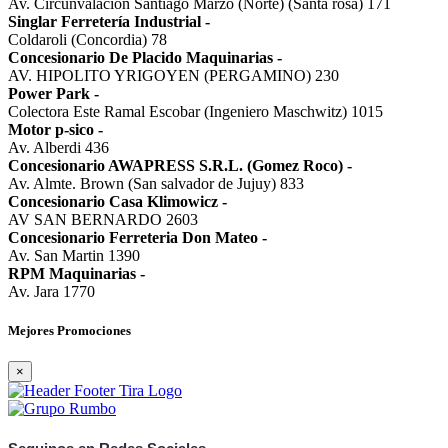
Av. Circunvalación Santiago Marzo (Norte) (Santa rosa) 171
Singlar Ferretería Industrial
-
Coldaroli (Concordia) 78
Concesionario De Placido Maquinarias
-
AV. HIPOLITO YRIGOYEN (PERGAMINO) 230
Power Park
-
Colectora Este Ramal Escobar (Ingeniero Maschwitz) 1015
Motor p-sico
-
Av. Alberdi 436
Concesionario AWAPRESS S.R.L. (Gomez Roco)
-
Av. Almte. Brown (San salvador de Jujuy) 833
Concesionario Casa Klimowicz
-
AV SAN BERNARDO 2603
Concesionario Ferreteria Don Mateo
-
Av. San Martin 1390
RPM Maquinarias
-
Av. Jara 1770
Mejores Promociones
×