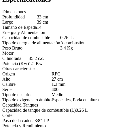
Dimensiones
Profundidad
33 cm
Largo
39 cm
Tamaño de Espada
14 "
Energia y Alimentacion
Capacidad de combustible
0.26 lts
Tipo de energía de alimentación
A combustión
Peso Bruto
3.4 Kg
Motor
Cilindrada
35.2 c.c.
Potencia (Kw)
1.5 Kw
Otras caracteristicas
Origen
RPC
Alto
27 cm
Calibre
1.3 mm
Serie
400
Tipo de usuario
Medio
Tipo de exigencia o ámbito
Especiales, Poda en altura
Capacidad Tanques
Capacidad de tanque de combustible (L)
0.26 L
Corte
Paso de la cadena
3/8" LP
Potencia y Rendimiento