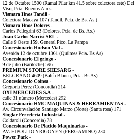
12 de Octubre 1500 (Ramal Pilar km 41,5 sobre colectora este) Del
Viso, Pcia. Buenos Aires.
Vismara Hnos Tandil
-
Colectora Macaya 107 (Tandil, Pcia. de Bs. As.)
Vismara Hnos Dolores
-
Carlos Pellegrini 63 (Dolores, Pcia. de Bs. As.)
Juan Carlos Narcisi SRL
-
Calle 9 Oeste 159, General Pico, La Pampa
Concesionario Hudson Vial
-
Avenida 12 de octubre 1361 (Quilmes Pcia. Bs As)
Concesionario El gringo
-
9 de julio (Bariloche) 596
PREMIUM STORE SHESARG
-
BELGRANO 4609 (Bahía Blanca, Pcia. Bs As)
Concesionario Coinsa
-
Gregoria Perez (Concordia) 214
OXI MERCEDES S.A
-
calle 31 número (Mercedes) 292
Concesionario HMC MAQUINAS & HERRAMIENTAS
-
Av. Circunvalación Santiago Marzo (Norte) (Santa rosa) 171
Singlar Ferretería Industrial
-
Coldaroli (Concordia) 78
Concesionario De Placido Maquinarias
-
AV. HIPOLITO YRIGOYEN (PERGAMINO) 230
Power Park
-