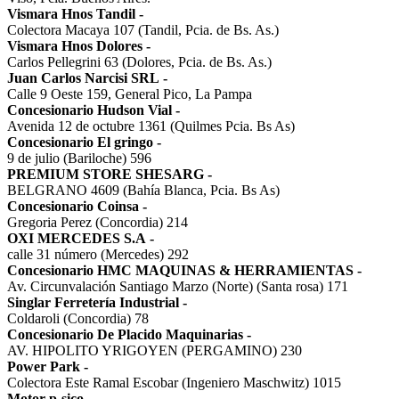
Vismara Hnos Tandil
-
Colectora Macaya 107 (Tandil, Pcia. de Bs. As.)
Vismara Hnos Dolores
-
Carlos Pellegrini 63 (Dolores, Pcia. de Bs. As.)
Juan Carlos Narcisi SRL
-
Calle 9 Oeste 159, General Pico, La Pampa
Concesionario Hudson Vial
-
Avenida 12 de octubre 1361 (Quilmes Pcia. Bs As)
Concesionario El gringo
-
9 de julio (Bariloche) 596
PREMIUM STORE SHESARG
-
BELGRANO 4609 (Bahía Blanca, Pcia. Bs As)
Concesionario Coinsa
-
Gregoria Perez (Concordia) 214
OXI MERCEDES S.A
-
calle 31 número (Mercedes) 292
Concesionario HMC MAQUINAS & HERRAMIENTAS
-
Av. Circunvalación Santiago Marzo (Norte) (Santa rosa) 171
Singlar Ferretería Industrial
-
Coldaroli (Concordia) 78
Concesionario De Placido Maquinarias
-
AV. HIPOLITO YRIGOYEN (PERGAMINO) 230
Power Park
-
Colectora Este Ramal Escobar (Ingeniero Maschwitz) 1015
Motor p-sico
-