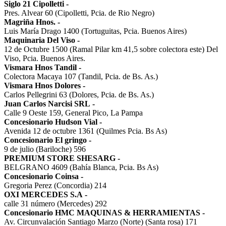
Siglo 21 Cipolletti
-
Pres. Alvear 60 (Cipolletti, Pcia. de Rio Negro)
Magriña Hnos.
-
Luis María Drago 1400 (Tortuguitas, Pcia. Buenos Aires)
Maquinaria Del Viso
-
12 de Octubre 1500 (Ramal Pilar km 41,5 sobre colectora este) Del
Viso, Pcia. Buenos Aires.
Vismara Hnos Tandil
-
Colectora Macaya 107 (Tandil, Pcia. de Bs. As.)
Vismara Hnos Dolores
-
Carlos Pellegrini 63 (Dolores, Pcia. de Bs. As.)
Juan Carlos Narcisi SRL
-
Calle 9 Oeste 159, General Pico, La Pampa
Concesionario Hudson Vial
-
Avenida 12 de octubre 1361 (Quilmes Pcia. Bs As)
Concesionario El gringo
-
9 de julio (Bariloche) 596
PREMIUM STORE SHESARG
-
BELGRANO 4609 (Bahía Blanca, Pcia. Bs As)
Concesionario Coinsa
-
Gregoria Perez (Concordia) 214
OXI MERCEDES S.A
-
calle 31 número (Mercedes) 292
Concesionario HMC MAQUINAS & HERRAMIENTAS
-
Av. Circunvalación Santiago Marzo (Norte) (Santa rosa) 171