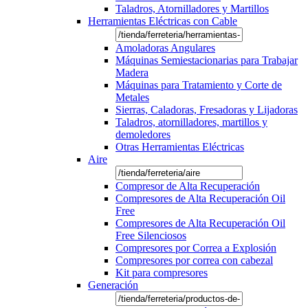
Taladros, Atornilladores y Martillos
Herramientas Eléctricas con Cable
Amoladoras Angulares
Máquinas Semiestacionarias para Trabajar
Madera
Máquinas para Tratamiento y Corte de
Metales
Sierras, Caladoras, Fresadoras y Lijadoras
Taladros, atornilladores, martillos y
demoledores
Otras Herramientas Eléctricas
Aire
Compresor de Alta Recuperación
Compresores de Alta Recuperación Oil
Free
Compresores de Alta Recuperación Oil
Free Silenciosos
Compresores por Correa a Explosión
Compresores por correa con cabezal
Kit para compresores
Generación