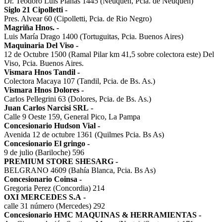
Dr. Teodoro Luis Planas 1445 (Neuquén, Pcia. de Neuquén)
Siglo 21 Cipolletti
-
Pres. Alvear 60 (Cipolletti, Pcia. de Rio Negro)
Magriña Hnos.
-
Luis María Drago 1400 (Tortuguitas, Pcia. Buenos Aires)
Maquinaria Del Viso
-
12 de Octubre 1500 (Ramal Pilar km 41,5 sobre colectora este) Del
Viso, Pcia. Buenos Aires.
Vismara Hnos Tandil
-
Colectora Macaya 107 (Tandil, Pcia. de Bs. As.)
Vismara Hnos Dolores
-
Carlos Pellegrini 63 (Dolores, Pcia. de Bs. As.)
Juan Carlos Narcisi SRL
-
Calle 9 Oeste 159, General Pico, La Pampa
Concesionario Hudson Vial
-
Avenida 12 de octubre 1361 (Quilmes Pcia. Bs As)
Concesionario El gringo
-
9 de julio (Bariloche) 596
PREMIUM STORE SHESARG
-
BELGRANO 4609 (Bahía Blanca, Pcia. Bs As)
Concesionario Coinsa
-
Gregoria Perez (Concordia) 214
OXI MERCEDES S.A
-
calle 31 número (Mercedes) 292
Concesionario HMC MAQUINAS & HERRAMIENTAS
-