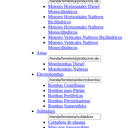
Motores Horizontales Diesel
Monocilíndricos
Motores Horizontales Nafteros
Bicilíndricos
Motores Horizontales Nafteros
Monocilíndricos
Motores Verticales Nafteros Bicilíndricos
Motores Verticales Nafteros
Monocilíndricos
Agua
Motobombas Diesel
Motobombas Nafteras
Electrobombas
Bombas Centrífugas
Bombas para Piletas
Bombas Periféricas
Bombas Presurizadoras
Bombas Sumergibles
Soldadura
Cortadora de plasma
Máscaras fotosensibles