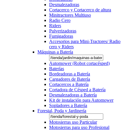
Desmalezadoras
Cortacerco y Cortacerco de altura
Minitractores Multiuso
Radio Cero
Riders
Pulverizadoras
Fumigadoras
Accesorios para Mini-Tractores/ Radio
cero y Riders
Máquinas a Batería
Automower (Robot cortacésped)
Baterías
Bordeadoras a Batería
Cargadores de Batería
Cortacercos a Batería
Cortadora de Césped a Batería
Desmalezadoras a Batería
Kit de instalación para Automower
Sopladores a Batería
Forestal, Poda y Jardinería
Motosierras uso Particular
Motosierras para uso Profesional