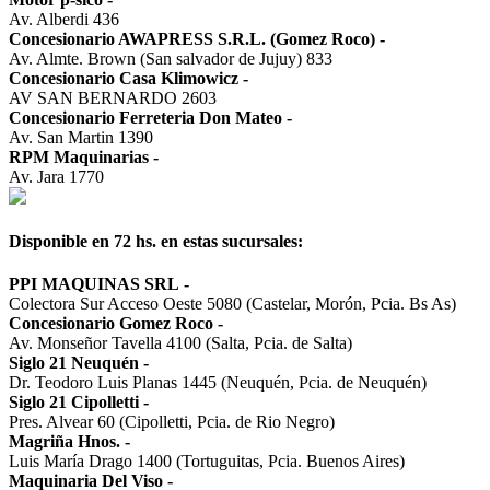
Av. Alberdi 436
Concesionario AWAPRESS S.R.L. (Gomez Roco)
-
Av. Almte. Brown (San salvador de Jujuy) 833
Concesionario Casa Klimowicz
-
AV SAN BERNARDO 2603
Concesionario Ferreteria Don Mateo
-
Av. San Martin 1390
RPM Maquinarias
-
Av. Jara 1770
Disponible en 72 hs. en estas sucursales:
PPI MAQUINAS SRL
-
Colectora Sur Acceso Oeste 5080 (Castelar, Morón, Pcia. Bs As)
Concesionario Gomez Roco
-
Av. Monseñor Tavella 4100 (Salta, Pcia. de Salta)
Siglo 21 Neuquén
-
Dr. Teodoro Luis Planas 1445 (Neuquén, Pcia. de Neuquén)
Siglo 21 Cipolletti
-
Pres. Alvear 60 (Cipolletti, Pcia. de Rio Negro)
Magriña Hnos.
-
Luis María Drago 1400 (Tortuguitas, Pcia. Buenos Aires)
Maquinaria Del Viso
-