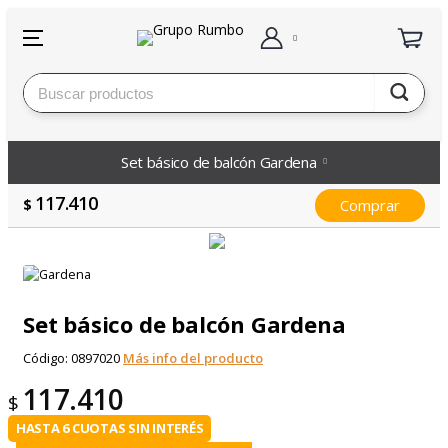
Set básico de balcón Gardena
117.410
$
Comprar
Set básico de balcón Gardena
Código:
0897020
Más info del producto
117.410
$
HASTA 6 CUOTAS SIN INTERÉS