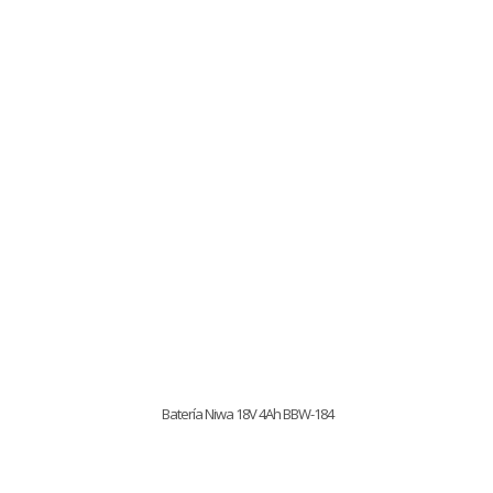
Batería Niwa 18V 4Ah BBW-184