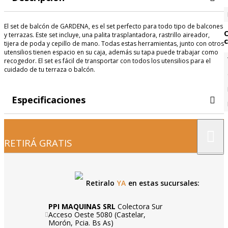
El set de balcón de GARDENA, es el set perfecto para todo tipo de balcones
y terrazas. Este set incluye, una palita trasplantadora, rastrillo aireador,
c
tijera de poda y cepillo de mano. Todas estas herramientas, junto con otros
utensilios tienen espacio en su caja, además su tapa puede trabajar como
recogedor. El set es fácil de transportar con todos los utensilios para el
cuidado de tu terraza o balcón.
Especificaciones
×
RETIRÁ GRATIS
Retiralo
YA
en estas sucursales:
PPI MAQUINAS SRL
Colectora Sur
Acceso Oeste 5080 (Castelar,
Morón, Pcia. Bs As)