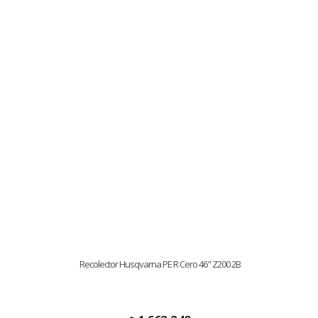
Recolector Husqvarna PE R Cero 46" Z200 2B