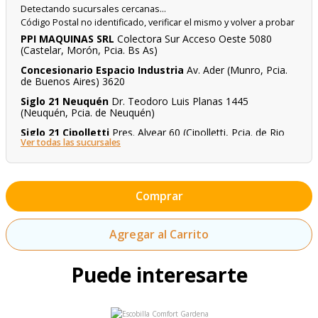
Detectando sucursales cercanas...
Código Postal no identificado, verificar el mismo y volver a probar
PPI MAQUINAS SRL
Colectora Sur Acceso Oeste 5080
(Castelar, Morón, Pcia. Bs As)
Concesionario Espacio Industria
Av. Ader (Munro, Pcia.
de Buenos Aires) 3620
Siglo 21 Neuquén
Dr. Teodoro Luis Planas 1445
(Neuquén, Pcia. de Neuquén)
Siglo 21 Cipolletti
Pres. Alvear 60 (Cipolletti, Pcia. de Rio
Ver todas las sucursales
Negro)
Magriña Hnos.
Luis María Drago 1400 (Tortuguitas, Pcia.
Buenos Aires)
Maquinaria Del Viso
12 de Octubre 1500 (Ramal Pilar km
Comprar
41,5 sobre colectora este) Del Viso, Pcia. Buenos Aires.
Concesionario HMC MAQUINAS & HERRAMIENTAS
Av.
Agregar al Carrito
Circunvalación Santiago Marzo (Norte) (Santa rosa) 171
Singlar Ferretería Industrial
Coldaroli (Concordia) 78
Puede interesarte
Power Park
Colectora Este Ramal Escobar (Ingeniero
Maschwitz) 1015