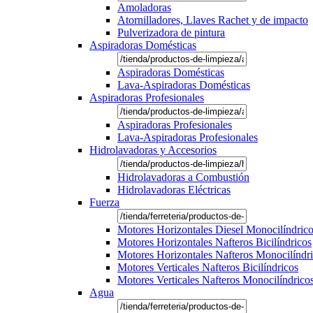
Amoladoras
Atornilladores, Llaves Rachet y de impacto
Pulverizadora de pintura
Aspiradoras Domésticas
Aspiradoras Domésticas
Lava-Aspiradoras Domésticas
Aspiradoras Profesionales
Aspiradoras Profesionales
Lava-Aspiradoras Profesionales
Hidrolavadoras y Accesorios
Hidrolavadoras a Combustión
Hidrolavadoras Eléctricas
Fuerza
Motores Horizontales Diesel Monocilíndric
Motores Horizontales Nafteros Bicilíndricos
Motores Horizontales Nafteros Monocilíndr
Motores Verticales Nafteros Bicilíndricos
Motores Verticales Nafteros Monocilíndrico
Agua