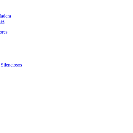
Madera
les
dores
 Silenciosos