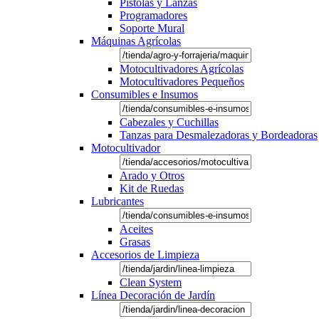
Pistolas y Lanzas
Programadores
Soporte Mural
Máquinas Agrícolas
Motocultivadores Agrícolas
Motocultivadores Pequeños
Consumibles e Insumos
Cabezales y Cuchillas
Tanzas para Desmalezadoras y Bordeadoras
Motocultivador
Arado y Otros
Kit de Ruedas
Lubricantes
Aceites
Grasas
Accesorios de Limpieza
Clean System
Línea Decoración de Jardín