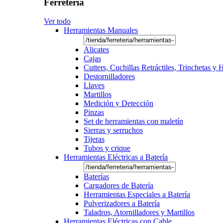
Ferretería
Ver todo
Herramientas Manuales
Alicates
Cajas
Cutters, Cuchillas Retráctiles, Trinchetas y
Destornilladores
Llaves
Martillos
Medición y Detección
Pinzas
Set de herramientas con maletín
Sierras y serruchos
Tijeras
Tubos y crique
Herramientas Eléctricas a Batería
Baterías
Cargadores de Batería
Herramientas Especiales a Batería
Pulverizadores a Batería
Taladros, Atornilladores y Martillos
Herramientas Eléctricas con Cable