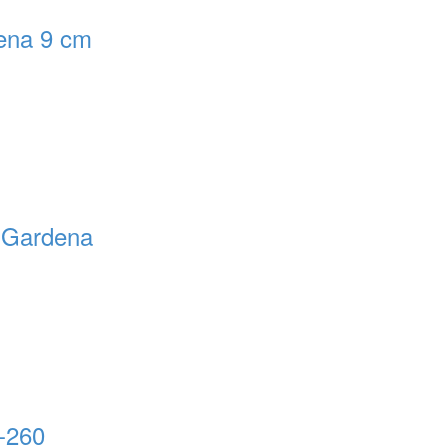
ena 9 cm
a Gardena
-260