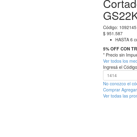
Cortad
GS22K
Código:
1092145
$
951.587
HASTA 6 cu
5% OFF CON T
* Precio sin Imp
Ver todos los me
Ingresá el Código
No conozco el có
Comprar
Agregar 
Ver todas las pr