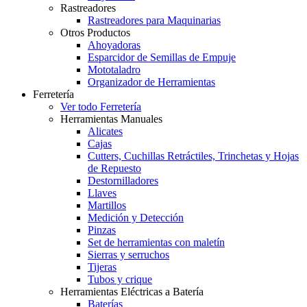
Rastreadores
Rastreadores para Maquinarias
Otros Productos
Ahoyadoras
Esparcidor de Semillas de Empuje
Mototaladro
Organizador de Herramientas
Ferretería
Ver todo Ferretería
Herramientas Manuales
Alicates
Cajas
Cutters, Cuchillas Retráctiles, Trinchetas y Hojas
de Repuesto
Destornilladores
Llaves
Martillos
Medición y Detección
Pinzas
Set de herramientas con maletín
Sierras y serruchos
Tijeras
Tubos y crique
Herramientas Eléctricas a Batería
Baterías