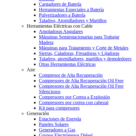
Cargadores de Batería
Herramientas Especiales a Batería
Pulverizadores a Batería
Taladros, Atornilladores y Martillos
Herramientas Eléctricas con Cable
Amoladoras Angulares
Máquinas Semiestacionarias para Trabajar
Madera
Máquinas para Tratamiento y Corte de Metales
Sierras, Caladoras, Fresadoras y Lijadoras
Taladros, atornilladores, martillos y demoledores
Otras Herramientas Eléctricas
Aire
Compresor de Alta Recuperación
Compresores de Alta Recuperación Oil Free
Compresores de Alta Recuperación Oil Free
Silenciosos
Compresores por Correa a Explosión
Compresores por correa con cabezal
Kit para compresores
Generación
Estaciones de Energía
Paneles Solares
Generadores a Gas
Grupos Electrógenos Diésel