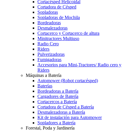
Cortacésped Helicoidal
Cortadora de Césped
Sopladoras
Sopladoras de Mochila
Bordeadoras
Desmalezadoras
Cortacerco y Cortacerco de altura
Minitractores Multiuso
Radio Cero
Riders
Pulverizadoras
Fumigadoras
Accesorios para Mini-Tractores/ Radio cero y
Riders
Máquinas a Batería
Automower (Robot cortacésped)
Baterías
Bordeadoras a Batería
Cargadores de Batería
Cortacercos a Batería
Cortadora de Césped a Batería
Desmalezadoras a Batería
Kit de instalación para Automower
Sopladores a Batería
Forestal, Poda y Jardinería