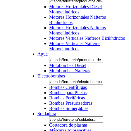
Motores Horizontales Diesel
Monocilíndricos
Motores Horizontales Nafteros
Bicilíndricos
Motores Horizontales Nafteros
Monocilíndricos
Motores Verticales Nafteros Bicilíndricos
Motores Verticales Nafteros
Monocilíndricos
Agua
Motobombas Diesel
Motobombas Nafteras
Electrobombas
Bombas Centrífugas
Bombas para Piletas
Bombas Periféricas
Bombas Presurizadoras
Bombas Sumergibles
Soldadura
Cortadora de plasma
Máscaras fotosensibles