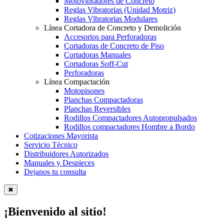
Motovibradores de Concreto
Reglas Vibratorias (Unidad Motriz)
Reglas Vibratorias Modulares
Línea Cortadora de Concreto y Demolición
Accesorios para Perforadoras
Cortadoras de Concreto de Piso
Cortadoras Manuales
Cortadoras Soff-Cut
Perforadoras
Línea Compactación
Motopisones
Planchas Compactadoras
Planchas Reversibles
Rodillos Compactadores Autopropulsados
Rodillos compactadores Hombre a Bordo
Cotizaciones Mayorista
Servicio Técnico
Distribuidores Autorizados
Manuales y Despieces
Dejanos tu consulta
✖
¡Bienvenido al sitio!