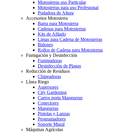
Motosierras uso Particular
Motosierras para uso Profesional
Podadora de Altura
Accesorios Motosierra
Barra para Motosierra
Cadenas para Motosierras
Kits de Afilado
Limas para Cadena de Motosierras
Bidones
Rollos de Cadena para Motosierras
Fumigación y Desinfección
Fumigadoras
Desinfección de Plagas
Reducción de Residuos
Chipeadoras
Línea Riego
Aspersores
City Gardening
Carros porta Mangueras
Conectores
Mangueras
Pistolas y Lanzas
Programadores
Soporte Mural
Máquinas Agrícolas