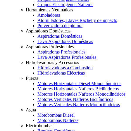
Grupos Electrógenos Nafteros
Herramientas Neumáticas
Amoladoras
Atornilladores, Llaves Rachet y de impacto
Pulverizadora de pintura
Aspiradoras Domésticas
Aspiradoras Domésticas
Lava-Aspiradoras Domésticas
Aspiradoras Profesionales
Aspiradoras Profesionales
Lava-Aspiradoras Profesionales
Hidrolavadoras y Accesorios
Hidrolavadoras a Combustión
Hidrolavadoras Eléctricas
Fuerza
Motores Horizontales Diesel Monocilíndricos
Motores Horizontales Nafteros Bicilíndricos
Motores Horizontales Nafteros Monocilíndricos
Motores Verticales Nafteros Bicilíndricos
Motores Verticales Nafteros Monocilíndricos
Agua
Motobombas Diesel
Motobombas Nafteras
Electrobombas
Bombas Centrífugas