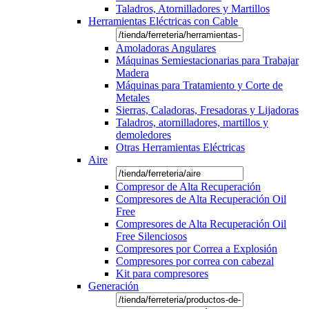
Taladros, Atornilladores y Martillos
Herramientas Eléctricas con Cable
Amoladoras Angulares
Máquinas Semiestacionarias para Trabajar
Madera
Máquinas para Tratamiento y Corte de
Metales
Sierras, Caladoras, Fresadoras y Lijadoras
Taladros, atornilladores, martillos y
demoledores
Otras Herramientas Eléctricas
Aire
Compresor de Alta Recuperación
Compresores de Alta Recuperación Oil
Free
Compresores de Alta Recuperación Oil
Free Silenciosos
Compresores por Correa a Explosión
Compresores por correa con cabezal
Kit para compresores
Generación