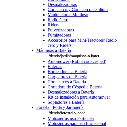
Desmalezadoras
Cortacerco y Cortacerco de altura
Minitractores Multiuso
Radio Cero
Riders
Pulverizadoras
Fumigadoras
Accesorios para Mini-Tractores/ Radio
cero y Riders
Máquinas a Batería
Automower (Robot cortacésped)
Baterías
Bordeadoras a Batería
Cargadores de Batería
Cortacercos a Batería
Cortadora de Césped a Batería
Desmalezadoras a Batería
Kit de instalación para Automower
Sopladores a Batería
Forestal, Poda y Jardinería
Motosierras uso Particular
Motosierras para uso Profesional