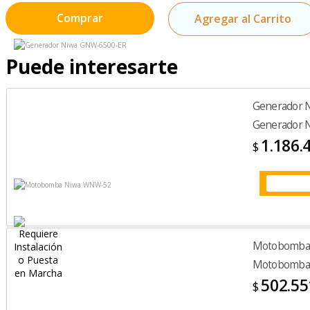
Comprar
Agregar al Carrito
Puede interesarte
Generador 
Generador 
1.186.
$
Motobomba
Motobomba
502.55
$