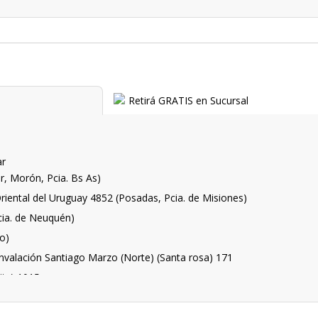
Retirá GRATIS en Sucursal
ar
r, Morón, Pcia. Bs As)
Oriental del Uruguay 4852 (Posadas, Pcia. de Misiones)
cia. de Neuquén)
ro)
unvalación Santiago Marzo (Norte) (Santa rosa) 171
itz) 1015