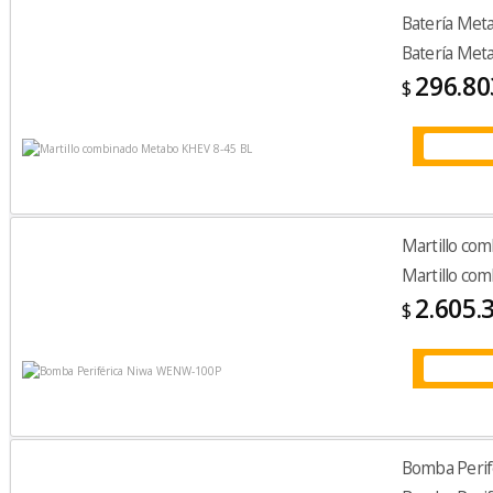
Batería Met
Batería Met
296.80
$
Martillo co
Martillo co
2.605.
$
Bomba Peri