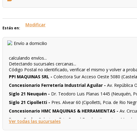
Modificar
Estás en:
Envío a domicilio
calculando envíos...
Detectando sucursales cercanas...
Código Postal no identificado, verificar el mismo y volver a prob
PPI MAQUINAS SRL
-
Colectora Sur Acceso Oeste 5080 (Castela
Concesionario Ferretería Industrial Aguilar
-
Av. República 
Siglo 21 Neuquén
-
Dr. Teodoro Luis Planas 1445 (Neuquén, P
Siglo 21 Cipolletti
-
Pres. Alvear 60 (Cipolletti, Pcia. de Rio Neg
Concesionario HMC MAQUINAS & HERRAMIENTAS
-
Av. Circ
Power Park
-
Colectora Este Ramal Escobar (Ingeniero Maschw
Ver todas las sucursales
Concesionario Ferreteria Don Mateo
-
Av. San Martin 1390