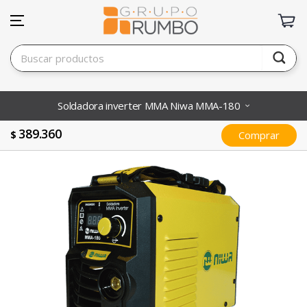
Soldadora inverter MMA Niwa MMA-180
389.360
$
Comprar