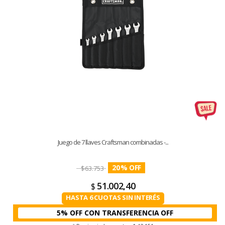
Juego de 7 llaves Craftsman combinadas -...
20
%
$
63.753
51.002,40
$
HASTA 6 CUOTAS SIN INTERÉS
5% OFF CON TRANSFERENCIA