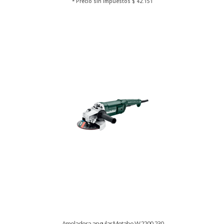
* Precio sin Impuestos
$ 42.151
Amoladora angular Metabo W 2200-230