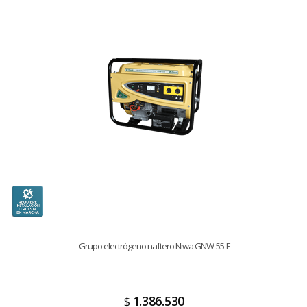
Grupo electrógeno naftero Niwa GNW-55-E
1.386.530
$