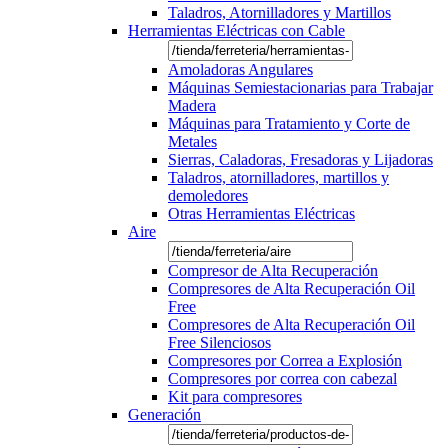
Taladros, Atornilladores y Martillos
Herramientas Eléctricas con Cable
Amoladoras Angulares
Máquinas Semiestacionarias para Trabajar
Madera
Máquinas para Tratamiento y Corte de
Metales
Sierras, Caladoras, Fresadoras y Lijadoras
Taladros, atornilladores, martillos y
demoledores
Otras Herramientas Eléctricas
Aire
Compresor de Alta Recuperación
Compresores de Alta Recuperación Oil
Free
Compresores de Alta Recuperación Oil
Free Silenciosos
Compresores por Correa a Explosión
Compresores por correa con cabezal
Kit para compresores
Generación