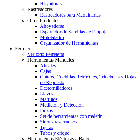
Hoyadoras
Rastreadores
Rastreadores para Maquinarias
Otros Productos
Ahoyadoras
Esparcidor de Semillas de Empuje
Mototaladro
Organizador de Herramientas
Ferretería
Ver todo Ferretería
Herramientas Manuales
Alicates
Cajas
Cutters, Cuchillas Retráctiles, Trinchetas y Hojas
de Repuesto
Destornilladores
Llaves
Martillos
Medición y Detección
Pinzas
Set de herramientas con maletín
Sierras y serruchos
Tijeras
Tubos y crique
Herramientas Eléctricas a Batería