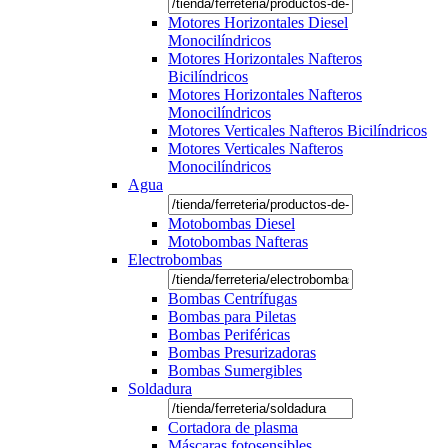
Motores Horizontales Diesel
Monocilíndricos
Motores Horizontales Nafteros
Bicilíndricos
Motores Horizontales Nafteros
Monocilíndricos
Motores Verticales Nafteros Bicilíndricos
Motores Verticales Nafteros
Monocilíndricos
Agua
Motobombas Diesel
Motobombas Nafteras
Electrobombas
Bombas Centrífugas
Bombas para Piletas
Bombas Periféricas
Bombas Presurizadoras
Bombas Sumergibles
Soldadura
Cortadora de plasma
Máscaras fotosensibles