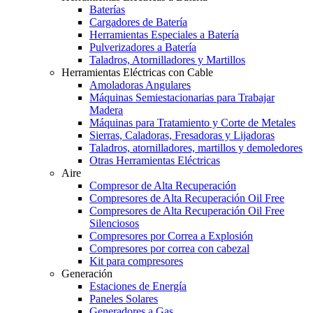
Baterías
Cargadores de Batería
Herramientas Especiales a Batería
Pulverizadores a Batería
Taladros, Atornilladores y Martillos
Herramientas Eléctricas con Cable
Amoladoras Angulares
Máquinas Semiestacionarias para Trabajar
Madera
Máquinas para Tratamiento y Corte de Metales
Sierras, Caladoras, Fresadoras y Lijadoras
Taladros, atornilladores, martillos y demoledores
Otras Herramientas Eléctricas
Aire
Compresor de Alta Recuperación
Compresores de Alta Recuperación Oil Free
Compresores de Alta Recuperación Oil Free
Silenciosos
Compresores por Correa a Explosión
Compresores por correa con cabezal
Kit para compresores
Generación
Estaciones de Energía
Paneles Solares
Generadores a Gas