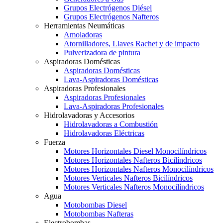
Grupos Electrógenos Diésel
Grupos Electrógenos Nafteros
Herramientas Neumáticas
Amoladoras
Atornilladores, Llaves Rachet y de impacto
Pulverizadora de pintura
Aspiradoras Domésticas
Aspiradoras Domésticas
Lava-Aspiradoras Domésticas
Aspiradoras Profesionales
Aspiradoras Profesionales
Lava-Aspiradoras Profesionales
Hidrolavadoras y Accesorios
Hidrolavadoras a Combustión
Hidrolavadoras Eléctricas
Fuerza
Motores Horizontales Diesel Monocilíndricos
Motores Horizontales Nafteros Bicilíndricos
Motores Horizontales Nafteros Monocilíndricos
Motores Verticales Nafteros Bicilíndricos
Motores Verticales Nafteros Monocilíndricos
Agua
Motobombas Diesel
Motobombas Nafteras
Electrobombas