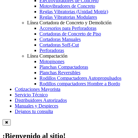
Electrovibradores de Concreto
Motovibradores de Concreto
Reglas Vibratorias (Unidad Motriz)
Reglas Vibratorias Modulares
Línea Cortadora de Concreto y Demolición
Accesorios para Perforadoras
Cortadoras de Concreto de Piso
Cortadoras Manuales
Cortadoras Soff-Cut
Perforadoras
Línea Compactación
Motopisones
Planchas Compactadoras
Planchas Reversibles
Rodillos Compactadores Autopropulsados
Rodillos compactadores Hombre a Bordo
Cotizaciones Mayorista
Servicio Técnico
Distribuidores Autorizados
Manuales y Despieces
Dejanos tu consulta
✖
¡Bienvenido al sitio!