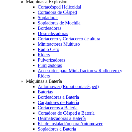
Máquinas a Explosión
Cortacésped Helicoidal
Cortadora de Césped
Sopladoras
Sopladoras de Mochila
Bordeadoras
Desmalezadoras
Cortacerco y Cortacerco de altura
Minitractores Multiuso
Radio Cero
Riders
Pulverizadoras
Fumigadoras
Accesorios para Mini-Tractores/ Radio cero y
Riders
Máquinas a Batería
Automower (Robot cortacésped)
Baterías
Bordeadoras a Batería
Cargadores de Batería
Cortacercos a Batería
Cortadora de Césped a Batería
Desmalezadoras a Batería
Kit de instalación para Automower
Sopladores a Batería