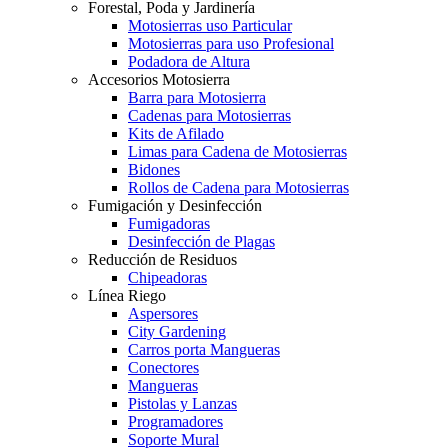
Forestal, Poda y Jardinería
Motosierras uso Particular
Motosierras para uso Profesional
Podadora de Altura
Accesorios Motosierra
Barra para Motosierra
Cadenas para Motosierras
Kits de Afilado
Limas para Cadena de Motosierras
Bidones
Rollos de Cadena para Motosierras
Fumigación y Desinfección
Fumigadoras
Desinfección de Plagas
Reducción de Residuos
Chipeadoras
Línea Riego
Aspersores
City Gardening
Carros porta Mangueras
Conectores
Mangueras
Pistolas y Lanzas
Programadores
Soporte Mural