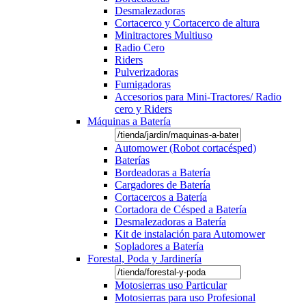
Desmalezadoras
Cortacerco y Cortacerco de altura
Minitractores Multiuso
Radio Cero
Riders
Pulverizadoras
Fumigadoras
Accesorios para Mini-Tractores/ Radio
cero y Riders
Máquinas a Batería
Automower (Robot cortacésped)
Baterías
Bordeadoras a Batería
Cargadores de Batería
Cortacercos a Batería
Cortadora de Césped a Batería
Desmalezadoras a Batería
Kit de instalación para Automower
Sopladores a Batería
Forestal, Poda y Jardinería
Motosierras uso Particular
Motosierras para uso Profesional