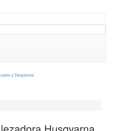
uales y Despieces
lezadora Husqvarna