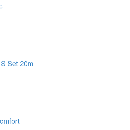
c
 S Set 20m
Comfort