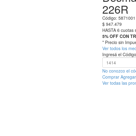
226R
Código:
5871001
$
947.479
HASTA 6 cuotas s
5% OFF CON T
* Precio sin Imp
Ver todos los me
Ingresá el Código
No conozco el có
Comprar
Agregar 
Ver todas las pr