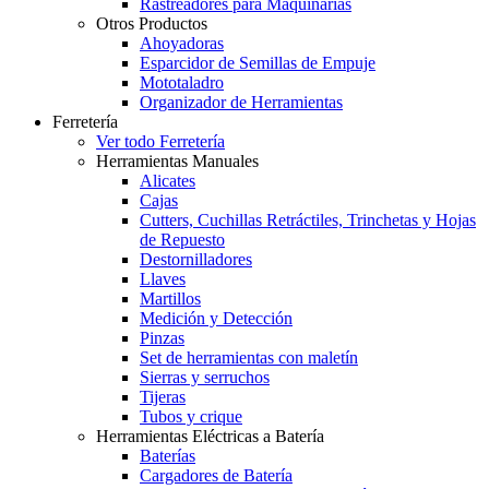
Rastreadores para Maquinarias
Otros Productos
Ahoyadoras
Esparcidor de Semillas de Empuje
Mototaladro
Organizador de Herramientas
Ferretería
Ver todo Ferretería
Herramientas Manuales
Alicates
Cajas
Cutters, Cuchillas Retráctiles, Trinchetas y Hojas
de Repuesto
Destornilladores
Llaves
Martillos
Medición y Detección
Pinzas
Set de herramientas con maletín
Sierras y serruchos
Tijeras
Tubos y crique
Herramientas Eléctricas a Batería
Baterías
Cargadores de Batería