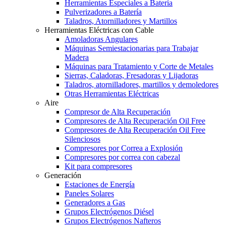
Herramientas Especiales a Batería
Pulverizadores a Batería
Taladros, Atornilladores y Martillos
Herramientas Eléctricas con Cable
Amoladoras Angulares
Máquinas Semiestacionarias para Trabajar
Madera
Máquinas para Tratamiento y Corte de Metales
Sierras, Caladoras, Fresadoras y Lijadoras
Taladros, atornilladores, martillos y demoledores
Otras Herramientas Eléctricas
Aire
Compresor de Alta Recuperación
Compresores de Alta Recuperación Oil Free
Compresores de Alta Recuperación Oil Free
Silenciosos
Compresores por Correa a Explosión
Compresores por correa con cabezal
Kit para compresores
Generación
Estaciones de Energía
Paneles Solares
Generadores a Gas
Grupos Electrógenos Diésel
Grupos Electrógenos Nafteros