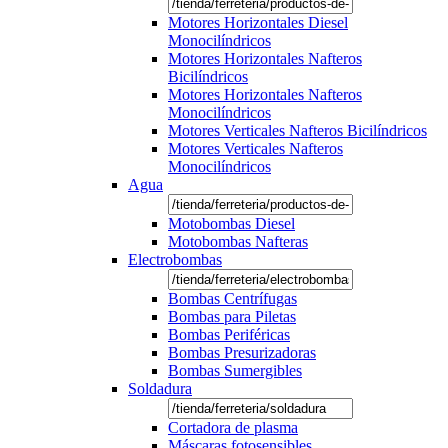
Motores Horizontales Diesel
Monocilíndricos
Motores Horizontales Nafteros
Bicilíndricos
Motores Horizontales Nafteros
Monocilíndricos
Motores Verticales Nafteros Bicilíndricos
Motores Verticales Nafteros
Monocilíndricos
Agua
Motobombas Diesel
Motobombas Nafteras
Electrobombas
Bombas Centrífugas
Bombas para Piletas
Bombas Periféricas
Bombas Presurizadoras
Bombas Sumergibles
Soldadura
Cortadora de plasma
Máscaras fotosensibles