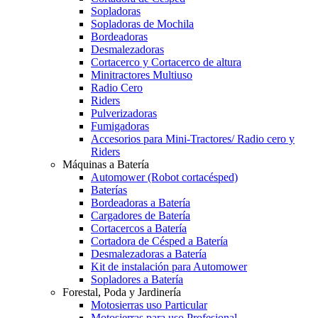
Sopladoras
Sopladoras de Mochila
Bordeadoras
Desmalezadoras
Cortacerco y Cortacerco de altura
Minitractores Multiuso
Radio Cero
Riders
Pulverizadoras
Fumigadoras
Accesorios para Mini-Tractores/ Radio cero y
Riders
Máquinas a Batería
Automower (Robot cortacésped)
Baterías
Bordeadoras a Batería
Cargadores de Batería
Cortacercos a Batería
Cortadora de Césped a Batería
Desmalezadoras a Batería
Kit de instalación para Automower
Sopladores a Batería
Forestal, Poda y Jardinería
Motosierras uso Particular
Motosierras para uso Profesional