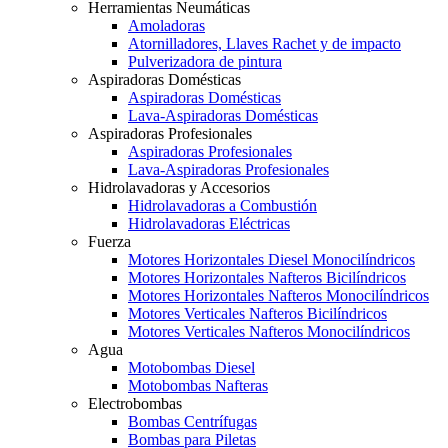
Herramientas Neumáticas
Amoladoras
Atornilladores, Llaves Rachet y de impacto
Pulverizadora de pintura
Aspiradoras Domésticas
Aspiradoras Domésticas
Lava-Aspiradoras Domésticas
Aspiradoras Profesionales
Aspiradoras Profesionales
Lava-Aspiradoras Profesionales
Hidrolavadoras y Accesorios
Hidrolavadoras a Combustión
Hidrolavadoras Eléctricas
Fuerza
Motores Horizontales Diesel Monocilíndricos
Motores Horizontales Nafteros Bicilíndricos
Motores Horizontales Nafteros Monocilíndricos
Motores Verticales Nafteros Bicilíndricos
Motores Verticales Nafteros Monocilíndricos
Agua
Motobombas Diesel
Motobombas Nafteras
Electrobombas
Bombas Centrífugas
Bombas para Piletas