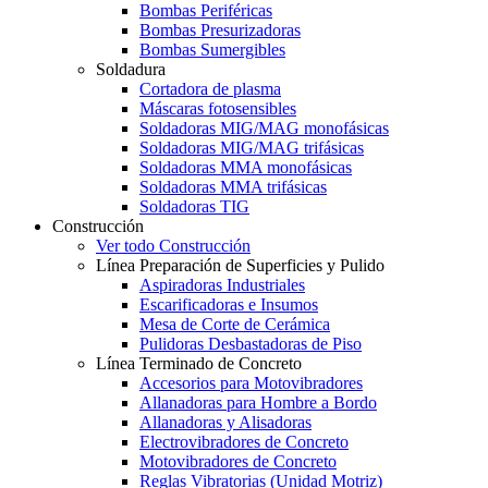
Bombas Periféricas
Bombas Presurizadoras
Bombas Sumergibles
Soldadura
Cortadora de plasma
Máscaras fotosensibles
Soldadoras MIG/MAG monofásicas
Soldadoras MIG/MAG trifásicas
Soldadoras MMA monofásicas
Soldadoras MMA trifásicas
Soldadoras TIG
Construcción
Ver todo Construcción
Línea Preparación de Superficies y Pulido
Aspiradoras Industriales
Escarificadoras e Insumos
Mesa de Corte de Cerámica
Pulidoras Desbastadoras de Piso
Línea Terminado de Concreto
Accesorios para Motovibradores
Allanadoras para Hombre a Bordo
Allanadoras y Alisadoras
Electrovibradores de Concreto
Motovibradores de Concreto
Reglas Vibratorias (Unidad Motriz)