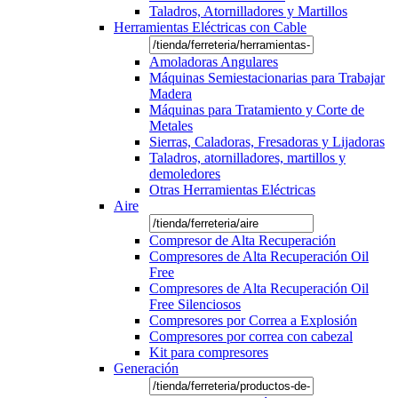
Taladros, Atornilladores y Martillos
Herramientas Eléctricas con Cable
Amoladoras Angulares
Máquinas Semiestacionarias para Trabajar
Madera
Máquinas para Tratamiento y Corte de
Metales
Sierras, Caladoras, Fresadoras y Lijadoras
Taladros, atornilladores, martillos y
demoledores
Otras Herramientas Eléctricas
Aire
Compresor de Alta Recuperación
Compresores de Alta Recuperación Oil
Free
Compresores de Alta Recuperación Oil
Free Silenciosos
Compresores por Correa a Explosión
Compresores por correa con cabezal
Kit para compresores
Generación