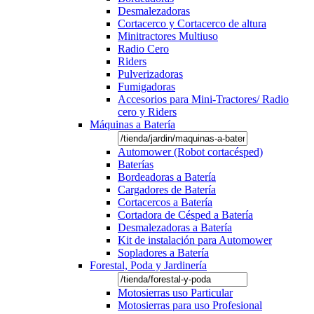
Desmalezadoras
Cortacerco y Cortacerco de altura
Minitractores Multiuso
Radio Cero
Riders
Pulverizadoras
Fumigadoras
Accesorios para Mini-Tractores/ Radio
cero y Riders
Máquinas a Batería
Automower (Robot cortacésped)
Baterías
Bordeadoras a Batería
Cargadores de Batería
Cortacercos a Batería
Cortadora de Césped a Batería
Desmalezadoras a Batería
Kit de instalación para Automower
Sopladores a Batería
Forestal, Poda y Jardinería
Motosierras uso Particular
Motosierras para uso Profesional