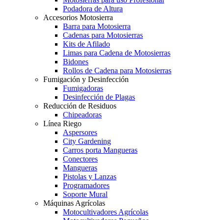
Podadora de Altura
Accesorios Motosierra
Barra para Motosierra
Cadenas para Motosierras
Kits de Afilado
Limas para Cadena de Motosierras
Bidones
Rollos de Cadena para Motosierras
Fumigación y Desinfección
Fumigadoras
Desinfección de Plagas
Reducción de Residuos
Chipeadoras
Línea Riego
Aspersores
City Gardening
Carros porta Mangueras
Conectores
Mangueras
Pistolas y Lanzas
Programadores
Soporte Mural
Máquinas Agrícolas
Motocultivadores Agrícolas