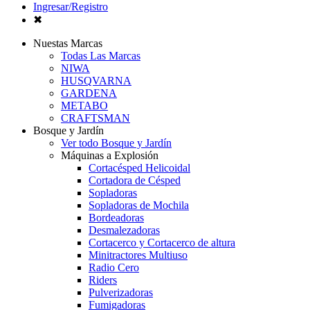
Ingresar/Registro
✖
Nuestas Marcas
Todas Las Marcas
NIWA
HUSQVARNA
GARDENA
METABO
CRAFTSMAN
Bosque y Jardín
Ver todo Bosque y Jardín
Máquinas a Explosión
Cortacésped Helicoidal
Cortadora de Césped
Sopladoras
Sopladoras de Mochila
Bordeadoras
Desmalezadoras
Cortacerco y Cortacerco de altura
Minitractores Multiuso
Radio Cero
Riders
Pulverizadoras
Fumigadoras