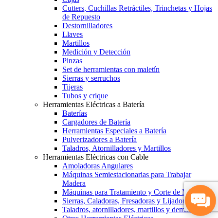
Cutters, Cuchillas Retráctiles, Trinchetas y Hojas
de Repuesto
Destornilladores
Llaves
Martillos
Medición y Detección
Pinzas
Set de herramientas con maletín
Sierras y serruchos
Tijeras
Tubos y crique
Herramientas Eléctricas a Batería
Baterías
Cargadores de Batería
Herramientas Especiales a Batería
Pulverizadores a Batería
Taladros, Atornilladores y Martillos
Herramientas Eléctricas con Cable
Amoladoras Angulares
Máquinas Semiestacionarias para Trabajar
Madera
Máquinas para Tratamiento y Corte de Metales
Sierras, Caladoras, Fresadoras y Lijadoras
Taladros, atornilladores, martillos y demoledores