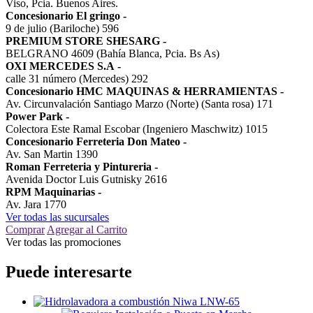
Viso, Pcia. Buenos Aires.
Concesionario El gringo
-
9 de julio (Bariloche) 596
PREMIUM STORE SHESARG
-
BELGRANO 4609 (Bahía Blanca, Pcia. Bs As)
OXI MERCEDES S.A
-
calle 31 número (Mercedes) 292
Concesionario HMC MAQUINAS & HERRAMIENTAS
-
Av. Circunvalación Santiago Marzo (Norte) (Santa rosa) 171
Power Park
-
Colectora Este Ramal Escobar (Ingeniero Maschwitz) 1015
Concesionario Ferreteria Don Mateo
-
Av. San Martin 1390
Roman Ferreteria y Pintureria
-
Avenida Doctor Luis Gutnisky 2616
RPM Maquinarias
-
Av. Jara 1770
Ver todas las sucursales
Comprar
Agregar al Carrito
Ver todas las promociones
Puede interesarte