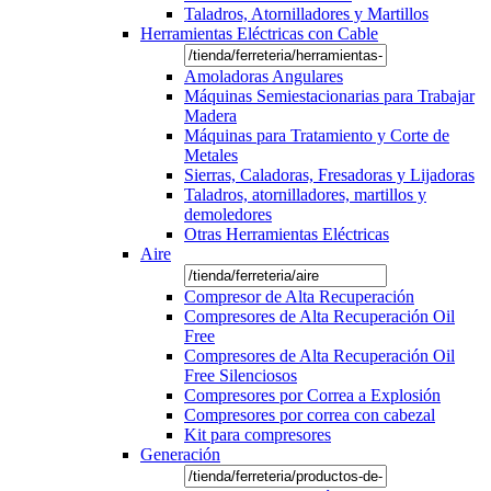
Taladros, Atornilladores y Martillos
Herramientas Eléctricas con Cable
Amoladoras Angulares
Máquinas Semiestacionarias para Trabajar
Madera
Máquinas para Tratamiento y Corte de
Metales
Sierras, Caladoras, Fresadoras y Lijadoras
Taladros, atornilladores, martillos y
demoledores
Otras Herramientas Eléctricas
Aire
Compresor de Alta Recuperación
Compresores de Alta Recuperación Oil
Free
Compresores de Alta Recuperación Oil
Free Silenciosos
Compresores por Correa a Explosión
Compresores por correa con cabezal
Kit para compresores
Generación