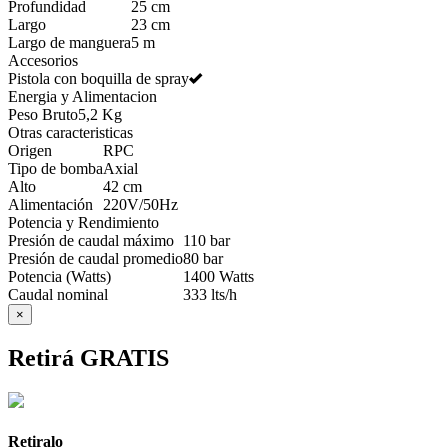
Profundidad
25 cm
Largo
23 cm
Largo de manguera
5 m
Accesorios
Pistola con boquilla de spray
Energia y Alimentacion
Peso Bruto
5,2 Kg
Otras caracteristicas
Origen
RPC
Tipo de bomba
Axial
Alto
42 cm
Alimentación
220V/50Hz
Potencia y Rendimiento
Presión de caudal máximo
110 bar
Presión de caudal promedio
80 bar
Potencia (Watts)
1400 Watts
Caudal nominal
333 lts/h
×
Retirá GRATIS
Retiralo