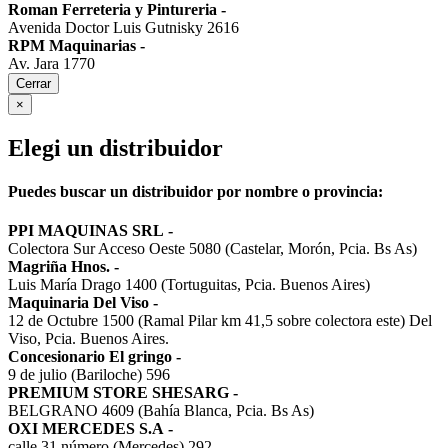
Roman Ferreteria y Pintureria
-
Avenida Doctor Luis Gutnisky 2616
RPM Maquinarias
-
Av. Jara 1770
Cerrar
×
Elegi un distribuidor
Puedes buscar un distribuidor por nombre o provincia:
PPI MAQUINAS SRL
-
Colectora Sur Acceso Oeste 5080 (Castelar, Morón, Pcia. Bs As)
Magriña Hnos.
-
Luis María Drago 1400 (Tortuguitas, Pcia. Buenos Aires)
Maquinaria Del Viso
-
12 de Octubre 1500 (Ramal Pilar km 41,5 sobre colectora este) Del
Viso, Pcia. Buenos Aires.
Concesionario El gringo
-
9 de julio (Bariloche) 596
PREMIUM STORE SHESARG
-
BELGRANO 4609 (Bahía Blanca, Pcia. Bs As)
OXI MERCEDES S.A
-
calle 31 número (Mercedes) 292