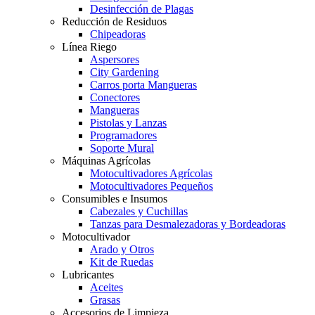
Desinfección de Plagas
Reducción de Residuos
Chipeadoras
Línea Riego
Aspersores
City Gardening
Carros porta Mangueras
Conectores
Mangueras
Pistolas y Lanzas
Programadores
Soporte Mural
Máquinas Agrícolas
Motocultivadores Agrícolas
Motocultivadores Pequeños
Consumibles e Insumos
Cabezales y Cuchillas
Tanzas para Desmalezadoras y Bordeadoras
Motocultivador
Arado y Otros
Kit de Ruedas
Lubricantes
Aceites
Grasas
Accesorios de Limpieza