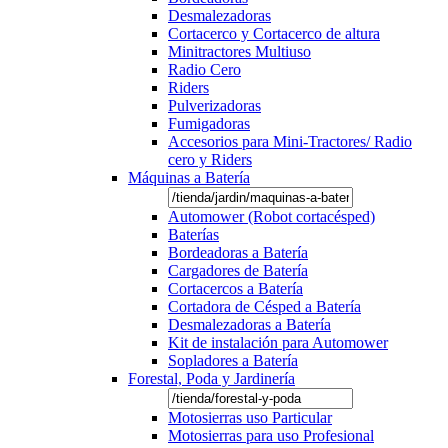
Desmalezadoras
Cortacerco y Cortacerco de altura
Minitractores Multiuso
Radio Cero
Riders
Pulverizadoras
Fumigadoras
Accesorios para Mini-Tractores/ Radio
cero y Riders
Máquinas a Batería
Automower (Robot cortacésped)
Baterías
Bordeadoras a Batería
Cargadores de Batería
Cortacercos a Batería
Cortadora de Césped a Batería
Desmalezadoras a Batería
Kit de instalación para Automower
Sopladores a Batería
Forestal, Poda y Jardinería
Motosierras uso Particular
Motosierras para uso Profesional