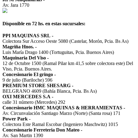
Av. Jara 1770
Disponible en 72 hs. en estas sucursales:
PPI MAQUINAS SRL
-
Colectora Sur Acceso Oeste 5080 (Castelar, Morón, Pcia. Bs As)
Magriña Hnos.
-
Luis María Drago 1400 (Tortuguitas, Pcia. Buenos Aires)
Maquinaria Del Viso
-
12 de Octubre 1500 (Ramal Pilar km 41,5 sobre colectora este) Del
Viso, Pcia. Buenos Aires.
Concesionario El gringo
-
9 de julio (Bariloche) 596
PREMIUM STORE SHESARG
-
BELGRANO 4609 (Bahía Blanca, Pcia. Bs As)
OXI MERCEDES S.A
-
calle 31 número (Mercedes) 292
Concesionario HMC MAQUINAS & HERRAMIENTAS
-
Av. Circunvalación Santiago Marzo (Norte) (Santa rosa) 171
Power Park
-
Colectora Este Ramal Escobar (Ingeniero Maschwitz) 1015
Concesionario Ferreteria Don Mateo
-
Av. San Martin 1390