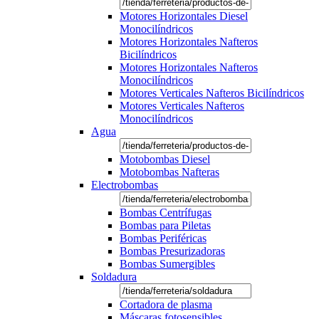
Motores Horizontales Diesel
Monocilíndricos
Motores Horizontales Nafteros
Bicilíndricos
Motores Horizontales Nafteros
Monocilíndricos
Motores Verticales Nafteros Bicilíndricos
Motores Verticales Nafteros
Monocilíndricos
Agua
Motobombas Diesel
Motobombas Nafteras
Electrobombas
Bombas Centrífugas
Bombas para Piletas
Bombas Periféricas
Bombas Presurizadoras
Bombas Sumergibles
Soldadura
Cortadora de plasma
Máscaras fotosensibles