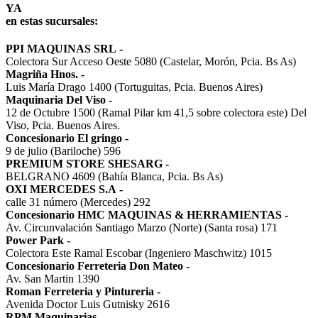
YA
en estas sucursales:
PPI MAQUINAS SRL
-
Colectora Sur Acceso Oeste 5080 (Castelar, Morón, Pcia. Bs As)
Magriña Hnos.
-
Luis María Drago 1400 (Tortuguitas, Pcia. Buenos Aires)
Maquinaria Del Viso
-
12 de Octubre 1500 (Ramal Pilar km 41,5 sobre colectora este) Del
Viso, Pcia. Buenos Aires.
Concesionario El gringo
-
9 de julio (Bariloche) 596
PREMIUM STORE SHESARG
-
BELGRANO 4609 (Bahía Blanca, Pcia. Bs As)
OXI MERCEDES S.A
-
calle 31 número (Mercedes) 292
Concesionario HMC MAQUINAS & HERRAMIENTAS
-
Av. Circunvalación Santiago Marzo (Norte) (Santa rosa) 171
Power Park
-
Colectora Este Ramal Escobar (Ingeniero Maschwitz) 1015
Concesionario Ferreteria Don Mateo
-
Av. San Martin 1390
Roman Ferreteria y Pintureria
-
Avenida Doctor Luis Gutnisky 2616
RPM Maquinarias
-