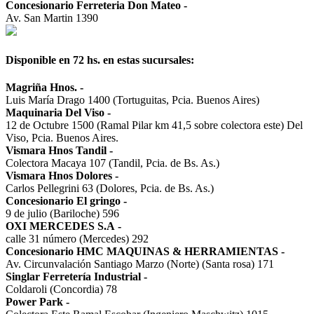
Concesionario Ferreteria Don Mateo
-
Av. San Martin 1390
Disponible en 72 hs. en estas sucursales:
Magriña Hnos.
-
Luis María Drago 1400 (Tortuguitas, Pcia. Buenos Aires)
Maquinaria Del Viso
-
12 de Octubre 1500 (Ramal Pilar km 41,5 sobre colectora este) Del
Viso, Pcia. Buenos Aires.
Vismara Hnos Tandil
-
Colectora Macaya 107 (Tandil, Pcia. de Bs. As.)
Vismara Hnos Dolores
-
Carlos Pellegrini 63 (Dolores, Pcia. de Bs. As.)
Concesionario El gringo
-
9 de julio (Bariloche) 596
OXI MERCEDES S.A
-
calle 31 número (Mercedes) 292
Concesionario HMC MAQUINAS & HERRAMIENTAS
-
Av. Circunvalación Santiago Marzo (Norte) (Santa rosa) 171
Singlar Ferretería Industrial
-
Coldaroli (Concordia) 78
Power Park
-