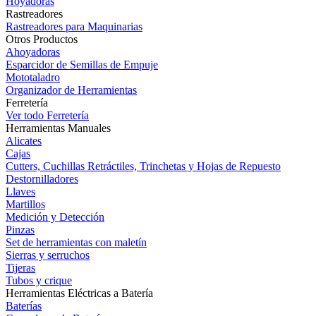
Hoyadoras
Rastreadores
Rastreadores para Maquinarias
Otros Productos
Ahoyadoras
Esparcidor de Semillas de Empuje
Mototaladro
Organizador de Herramientas
Ferretería
Ver todo Ferretería
Herramientas Manuales
Alicates
Cajas
Cutters, Cuchillas Retráctiles, Trinchetas y Hojas de Repuesto
Destornilladores
Llaves
Martillos
Medición y Detección
Pinzas
Set de herramientas con maletín
Sierras y serruchos
Tijeras
Tubos y crique
Herramientas Eléctricas a Batería
Baterías