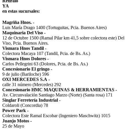
Retiralo
YA
en estas sucursales:
Magriña Hnos.
-
Luis María Drago 1400 (Tortuguitas, Pcia. Buenos Aires)
Maquinaria Del Viso
-
12 de Octubre 1500 (Ramal Pilar km 41,5 sobre colectora este) Del
Viso, Pcia. Buenos Aires.
Vismara Hnos Tandil
-
Colectora Macaya 107 (Tandil, Pcia. de Bs. As.)
Vismara Hnos Dolores
-
Carlos Pellegrini 63 (Dolores, Pcia. de Bs. As.)
Concesionario El gringo
-
9 de julio (Bariloche) 596
OXI MERCEDES S.A
-
calle 31 número (Mercedes) 292
Concesionario HMC MAQUINAS & HERRAMIENTAS
-
Av. Circunvalación Santiago Marzo (Norte) (Santa rosa) 171
Singlar Ferretería Industrial
-
Coldaroli (Concordia) 78
Power Park
-
Colectora Este Ramal Escobar (Ingeniero Maschwitz) 1015
Juanjo Motos
-
25 de Mayo