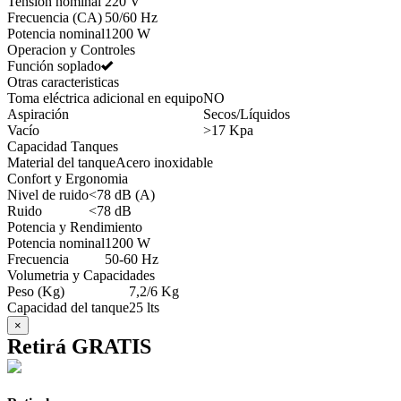
Tensión nominal
220 V
Frecuencia (CA)
50/60 Hz
Potencia nominal
1200 W
Operacion y Controles
Función soplado
Otras caracteristicas
Toma eléctrica adicional en equipo
NO
Aspiración
Secos/Líquidos
Vacío
>17 Kpa
Capacidad Tanques
Material del tanque
Acero inoxidable
Confort y Ergonomia
Nivel de ruido
<78 dB (A)
Ruido
<78 dB
Potencia y Rendimiento
Potencia nominal
1200 W
Frecuencia
50-60 Hz
Volumetria y Capacidades
Peso (Kg)
7,2/6 Kg
Capacidad del tanque
25 lts
×
Retirá GRATIS