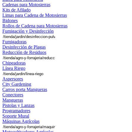
Cadenas para Motosierras
Kits de Afilado
Limas para Cadena de Motosierras
Bidones
Rollos de Cadena para Motosierras
Fumigación y Desinfección
Fumigadoras
Desinfección de Plagas
Reducción de Residuos
Chipeadoras
Línea Riego
Aspersores
City Gardening
Carros porta Mangueras
Conectores
Mangueras
Pistolas y Lanzas
Programadores
Soporte Mural
Máquinas Agrícolas
Motocultivadores Agrícolas