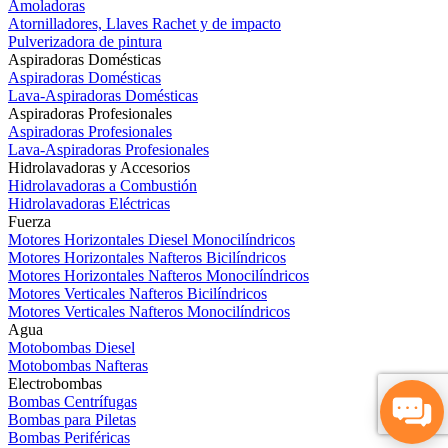
Amoladoras
Atornilladores, Llaves Rachet y de impacto
Pulverizadora de pintura
Aspiradoras Domésticas
Aspiradoras Domésticas
Lava-Aspiradoras Domésticas
Aspiradoras Profesionales
Aspiradoras Profesionales
Lava-Aspiradoras Profesionales
Hidrolavadoras y Accesorios
Hidrolavadoras a Combustión
Hidrolavadoras Eléctricas
Fuerza
Motores Horizontales Diesel Monocilíndricos
Motores Horizontales Nafteros Bicilíndricos
Motores Horizontales Nafteros Monocilíndricos
Motores Verticales Nafteros Bicilíndricos
Motores Verticales Nafteros Monocilíndricos
Agua
Motobombas Diesel
Motobombas Nafteras
Electrobombas
Bombas Centrífugas
Bombas para Piletas
Bombas Periféricas