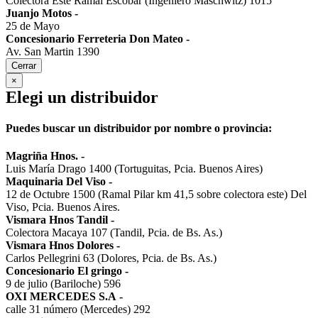
Colectora Este Ramal Escobar (Ingeniero Maschwitz) 1015
Juanjo Motos
-
25 de Mayo
Concesionario Ferreteria Don Mateo
-
Av. San Martin 1390
Cerrar
×
Elegi un distribuidor
Puedes buscar un distribuidor por nombre o provincia:
Magriña Hnos.
-
Luis María Drago 1400 (Tortuguitas, Pcia. Buenos Aires)
Maquinaria Del Viso
-
12 de Octubre 1500 (Ramal Pilar km 41,5 sobre colectora este) Del
Viso, Pcia. Buenos Aires.
Vismara Hnos Tandil
-
Colectora Macaya 107 (Tandil, Pcia. de Bs. As.)
Vismara Hnos Dolores
-
Carlos Pellegrini 63 (Dolores, Pcia. de Bs. As.)
Concesionario El gringo
-
9 de julio (Bariloche) 596
OXI MERCEDES S.A
-
calle 31 número (Mercedes) 292